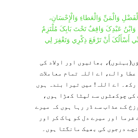
ِ وَالْفَضْلِ وَالْمَنِّ وَالْعَطاءِ وَالْإِحْسَانِ،
دُکَ وَابْنُ عَبْدِکَ وَاقِفٌ تَحْتَ بَابِکَ مُلْتَزِمٌ
ِنِّي أَسْأَلُکَ أَنْ تَرْفَعَ ذِکْرِي وَتَغْفِرَ لِي
6
ں(بہنوں)، بھائیوں اور اولاد کی
SHARES
عطا والے، اے اللہ تمام معاملات
k
رکھ۔ اے اللہ! میں تیرا بندہ ہوں
r
 کی چوکھٹوں سے لپٹا کھڑا ہوں،
p
خ کے عذاب سے ڈر رہا ہوں کہ میرے
o
فرما اور میرے دل کو پاک کر اور
نچے درجوں کی بھیک مانگتا ہوں۔