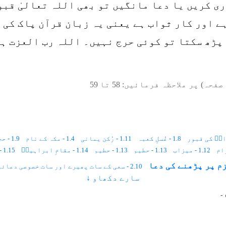
ری کریں یا دعا مانگیں تو بھی اللہ تعالیٰ قب
ے اور کار ثواب ہے یعنی یہ زبان قرآن پاک کی
پڑھ سکتا تو کوئی حرج نہیں۔ اللہ رب العزت ہر
صفحہ) پر ملاحظہ فرمائیں:
58
تا
59
1.8 - غُسلِ کعبہ
1.11 - رُکن یمانی
1.4 - مکہ کے نام
1.9 - حجرِاسود
1.12 - میزاب
1.13 - حطیم
1.13 - حطیم
1.14 - مقامِ ابراہیمؑ
1.15 - زم زم
2.10 - سعی کے سات پھیرے اور سات خصوصی دعائیں
سارے دکھاو ↓
2.21 - دربارِ رسالتﷺ کی فضیلت
2.3 - زم زم
2.11 - مناسکِ حج
2.1 - حج اور عمرے کا طریقہ
۔
2.5 - سعی کا آسان طریقہ
2.8 - مقام ابراہیمؑ کی دعا
2.9 - سعی کی مکمل دعائیں اور نیت
2.18 - ۱۱ذی الحجہ۔۔۔حج کا چوتھا دن
2.20 - طوافِ وِداع
3.4 - طواف کی حکمت
3.1 - ارکان حج و عمرہ کی حکمت
3.2 - کنکریاں مارنے کی حکمت