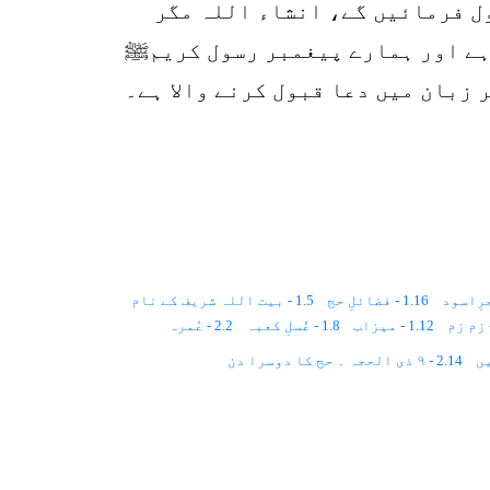
ول فرمائیں گے، انشاء اللہ مگر
 ہے اور ہمارے پیغمبر رسول کریمﷺ
 زبان میں دعا قبول کرنے والا ہے۔
1.16 - فضائلِ حج
1.5 - بیت اللہ شریف کے نام
1.12 - میزاب
1.8 - غُسلِ کعبہ
2.2 - عُمرہ
2.14 - ۹ ذی الحجہ ۔ حج کا دوسرا دن
2.12 - ایامِ حج
3.3 - سعی کی حکمت
3.5 - حلق کرانے کی حکمت