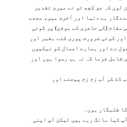
 لوں کہ جو کچھ تو نے میری تقدیر
مددگار ہے دنیا اور آخرت میں، مجھے
 مقام (کی حاضری کے موقع) پر کوئی
اور کوئی ضرورت پوری کئے بغیر اور
ول دے اور ہمارے اعمال کو نیکیوں
 شامل فرما کہ نہ ہم رسوا ہوں اور
ب ڈٹ کر آب زم زم پیجئے اور
کا طلبگار ہوں۔
آپ کیا مانگ رہے ہیں لیکن آپ اپنی