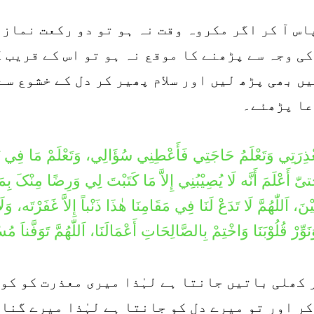
اس آ کر اگر مکروہ وقت نہ ہو تو دو رکعت نماز
ی وجہ سے پڑھنے کا موقع نہ ہو تو اس کے قریب 
ں بھی پڑھ لیں اور سلام پھیر کر دل کے خشوع س
عا پڑھئے۔
ْ مَعْذِرَتِي وَتَعْلَمُ حَاجَتِي فَأَعْطِنِي سُؤَالِي، وَتَعْلَمْ مَا فِي ن
 حَتیّٰ أَعْلَمَ أَنَّه لَا يُصِيْبُنِي إِلاَّ مَا کَتَبْتَ لِي وَرِضًا مِنْک
، اَللّٰهُمَّ لَا تَدَعْ لَنَا فِي مَقَامِنَا هٰذَا ذَنْباً إِلاَّ غَفَرْتَه، وَلَا 
ِّرْ قُلُوْبَنَا وَاخْتِمْ بِالصَّالِحَاتِ أَعْمَالَنَا، اَللّٰهُمَّ تَوَفَّناَ مُس
 کھلی باتیں جانتا ہے لہٰذا میری معذرت کو کو
کر اور تو میرے دل کو جانتا ہے لہٰذا میرے گنا