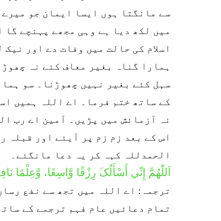
سے مانگتا ہوں ایسا ایمان جو میرے د
میں لکھ دیا ہے وہی مجھے پہنچے گا ا
اسلام کی حالت میں وفات دے اور نیک 
ہمارا گناہ بغیر معاف کئے نہ چھوڑن
سہل کئے بغیر نہیں چھوڑنا۔ سو ہمار
کے ساتھ ختم فرما۔ اے اللہ ہمیں اسل
نہ آزمائش میں پڑیں۔ آمین اے رب ال
اس کے بعد زم زم پر آیئے اور قبلہ ر
الحمدللہ کہہ کر یہ دعا مانگئے۔
اَللّٰهُمَّ إِنِّي أَسْأَلُکَ رِزْقًا وَّاسِعًا، وَّعِلْمًا نَا
ترجمہ: اے اللہ میں تجھ سے نفع رساں
تمام دعائیں عام فہم ترجمے کے ساتھ 