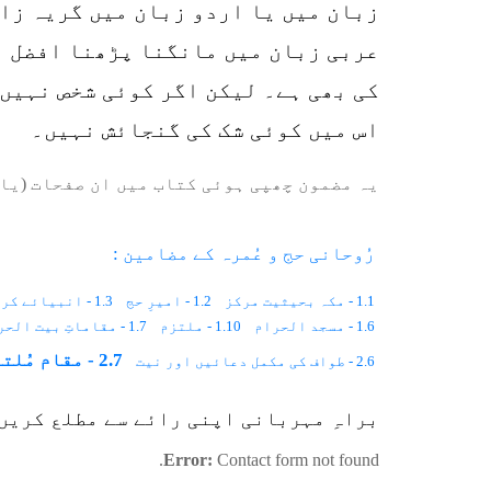
زبان میں یا اردو زبان میں گریہ زا
عربی زبان میں مانگنا پڑھنا افضل ہ
کی بھی ہے۔ لیکن اگر کوئی شخص نہیں 
اس میں کوئی شک کی گنجائش نہیں۔
یہ مضمون چھپی ہوئی کتاب میں ان صفحات (یا 
رُوحانی حج و عُمرہ کے مضامین :
1.1 - مکہ بحیثیت مرکز
1.2 - امیرِ حج
1.3 - انبیائے کرامؑ کی قبور
1.6 - مسجد الحرام
1.10 - ملتزم
1.7 - مقاماتِ بیت الحرام
2.7 - مقام مُلتزم پر پڑھنے کی دعا
2.6 - طواف کی مکمل دعائیں اور نیت
2.15 - وقوفِ عرفات
2.17 - ۱۰ذی الحجہ۔۔۔حج کا تیسرا دن
براہِ مہربانی اپنی رائے سے مطلع کریں
2.19 - ۱۲ذی الحجہ۔۔۔حج کا پانچواں دن
2.4 - سعی صفا و مروہ
2.13 - 8 ذی الحجہ۔ حج کا پہلا دن
2.16 - عرفات سے مزدلفہ روانگی
Error:
Contact form not found.
3.8 - چالیس نمازیں ادا کرنے کی حکمت، حکمتِ طواف، حدیث مبارک