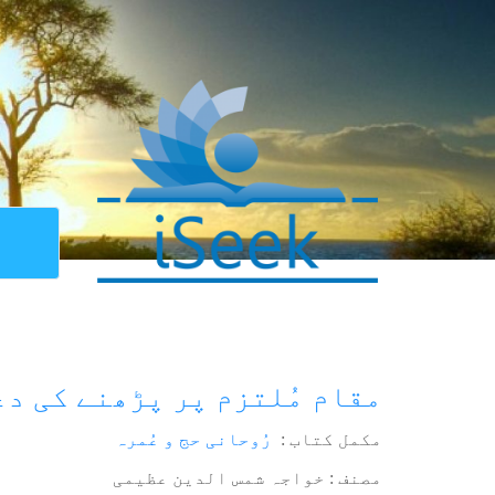
مقام مُلتزم پر پڑھنے کی دع
مکمل کتاب :
رُوحانی حج و عُمرہ
مصنف : خواجہ شمس الدین عظیمی