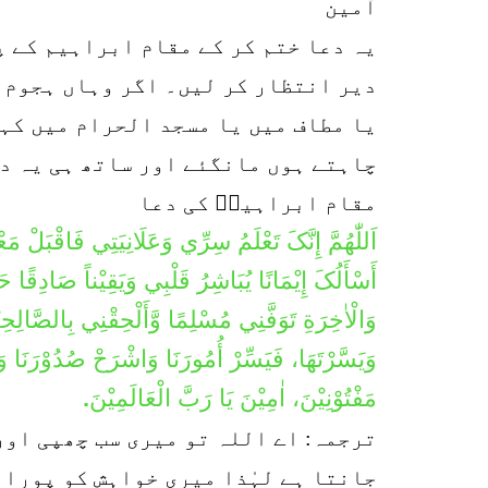
آمین
یہ دعا ختم کر کے مقام ابراہیم کے پ
دیر انتظار کر لیں۔ اگر وہاں ہجوم ک
یا مطاف میں یا مسجد الحرام میں کہی
چاہتے ہوں مانگئے اور ساتھ ہی یہ د
مقام ابراہیمؑ کی دعا
اَللّٰهُمَّ إِنَّکَ تَعْلَمُ سِرِّي وَعَلَانِيَتِي فَاقْبَل
أَسْأَلُکَ إِيْمَانًا يُبَاشِرُ قَلْبِي وَيَقِيْناً صَادِقًا
وَالْاٰخِرَةِ تَوَفَّنِي مُسْلِمًا وَّأَلْحِقْنِي بِالصَّالِحِيْنَ
وَيَسَّرْتَهَا، فَيَسِّرْ أُمُورَنَا وَاشْرَحْ صُدُوْرَنَا وَنَو
مَفْتُوْنِيْنَ، اٰمِيْنَ يَا رَبَّ الْعَالَمِيْنَ.
ترجمہ: اے اللہ تو میری سب چھپی اور
جانتا ہے لہٰذا میری خواہش کو پورا 