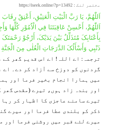
مختصر لنک :
https://iseek.online/?p=13492
اَللّٰهُمَّ، يَا رَبَّ الْبَيْتِ الْعَتِيْقِ، أَعْتِقْ رِقَابَ ا
اَللّٰهُمَّ، أَحْسِنْ عَاقِبَتَنَا فِي الْاُمُوْرِ کُلِّهَا وَ
بِأَعْتَابِکَ مُتَذَلِّلٌ بَيْنَ يَدَيْکَ، أَرْجُوْ رَحْمَتَک
ذَنْبِي وَأَسْأَلُکَ الدَّرَجَاتِ الْعُلٰی مِنَ الْجَنَّةِ ا
ترجمہ: اے اللہ! اے اس قدیم گھر کے 
گردنوں کو دوزخ سے آزاد کر دے۔ اے 
میں ہمارا انجام بخیر فرما اور ہمی
اور بندہ زاد ہوں، تیرے (مقدس گھر 
تیرے سامنے عاجزی کا اظہار کر رہا ہ
ذکر کو بلندی عطا فرما اور میرے گنا
میرے لئے قبر میں روشنی فرما اور م