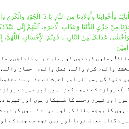
ٰبَآئِنَا وَأَخْوَانِنَا وَأَوْلَادِنَا مِنَ النَّارِ يَا ذَا الْجُوْدِ وَالْکَرَم
أَجِرْنَا مِنْ خِزْيِ الدُّنْيَا وَعَذَابِ الْاٰخِرَةِ، اَللّٰهُمَّ إِنِّي عَبْ
َ وَأَخْشٰی عَذَابَکَ مِنَ النَّارِ، يَا قَدِيْمَ الإِْحْسَانِ، اَللّٰهُمَّ، إ
ٰمِيْنَ
مالک! ہماری گردنوں کو ہمارے باپ داداؤں، ماؤ
بخشش والے، کرم والے، فضل والے، احسان والے، 
ں دنیا کی رسوائی اور آخرت کے عذاب سے محفوظ 
کے) دروازے کے نیچے کھڑا ہوں اور تیرے دروازے
وں اور تیری رحمت کا طلبگار ہوں اور تیرے دوز
ہوں کا بوجھ ہلکا کر اور میرے کاموں کو درست 
یرے گناہ معاف فرما اور میں تجھ سے جنت کے او