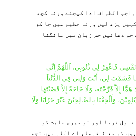
 واجب الطواف ادا کیجئے ورنہ کچھ
کہیں پڑھ لیں ورنہ حطیم میں جا کر
ے جو دعائیں جس زبان میں مانگنا
َفْسِي فَاغْفِرْ لِي ذُنُوبِي، اَللّٰهُمَّ إِنِّي
َ بِمَا قَسَمْتَ لِي، أَنْتَ وَلِيي فِي الدُّنْياَ
هَمًّا إِلاَّ فَرَّجْتَه، وَلَا حَاجَةً إِلاَّ قَضَيْتَهَا
ْلِمِيْنَ، وَأَلْحِقْنَا بِالصَّالِحِيْنَ غَيْرَ خَزَايَا وَلَا
 قبول فرما اور تو میری حاجت کو
ہوں کو معاف فرما، اے اللہ میں تجھ