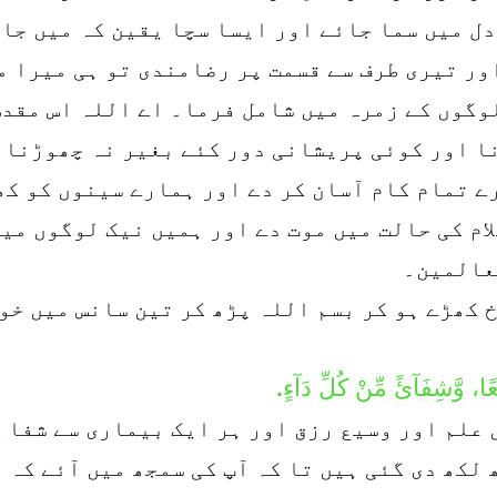
ل میں سما جائے اور ایسا سچا یقین کہ میں جان
ور تیری طرف سے قسمت پر رضامندی تو ہی میرا 
لوگوں کے زمرہ میں شامل فرما۔ اے اللہ اس مقدس
ا اور کوئی پریشانی دور کئے بغیر نہ چھوڑنا 
ے تمام کام آسان کر دے اور ہمارے سینوں کو کھ
ام کی حالت میں موت دے اور ہمیں نیک لوگوں میں
عالمین۔
خ کھڑے ہو کر بسم اللہ پڑھ کر تین سانس میں خو
فِعًا، وَّشِفَآئً مِّنْ کُلِّ دَآءٍ.
 علم اور وسیع رزق اور ہر ایک بیماری سے شفا 
لکھ دی گئی ہیں تا کہ آپ کی سمجھ میں آئے کہ 