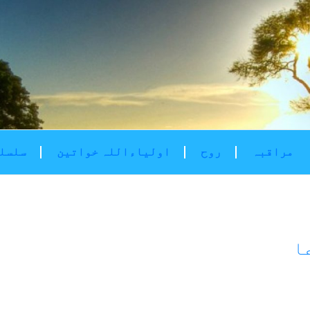
مراقبہ
روح
اولیاءاللہ خواتین
سلسلۂ
ا