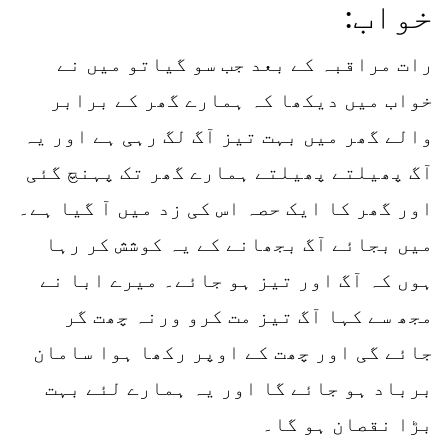
خواب:
رات مراقبہ کے بعد جب سو گیاتو میں نے
خواب میں دیکھا کہ ہمارے گھر کے برابر
والے گھر میں بہت تیز آگ لگ رہی ہے اور یہ
آگ پھیلتے پھیلتے ہمارے گھر تک پہنچ گئی
اور گھر کا ایک حصہ اس کی زد میں آ گیا ہے۔
میں بجائے آگ بجھانے کے یہ کوشش کر رہا
ہوں کہ آگ اور تیز ہو جائے۔ میرے ابا نے
مجھ سے کہا آگ تیز مت کرو ورنہ چھت گر
جائے گی اور چھت کے اوپر رکھا ہوا سامان
برباد ہو جائے گا اور یہ ہمارے لئے بہت
بڑا نقصان ہو گا۔