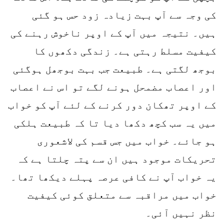
کی وجہ سے آپ بہت زیادہ زود حس ہو گئی
ہیں۔ نتیجہ میں آپ کے اوپر ناخوش رہنے کی
کیفیت مسلط رہتی ہے۔ زندگی دکھوں کا
بوجھ لگتی ہے۔ طبیعت جب بہت بوجھل ہوگئی
اور اعصاب مضمحل ہونے لگے تو اس نے اعصاب
کے اوپر تھکان دور کرنے کے لئے آپ کو خواب
میں یہ سب کچھ دکھا دیا تا کہ طبیعت ہلکی
ہو جائے۔ خواب میں جس قسم کی لاشعوری
تحریکات موجود ہیں ان سے پتہ چلتا ہے کہ
یہ خواب آپ نے کافی عرصہ پہلے دیکھا تھا۔
خواب میں مراقبہ سے متعلق کوئی کیفیت
نظر نہیں آئی۔