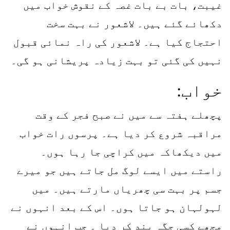
غیبت، بات بے بات غصہ کے نقوش خواب میں
دکھائے گئے ہیں۔ لاشعور نے بہت سخت
احتجاج کیا ہے۔ لاشعور کی راہ نمائی قبول
نہیں کی گئی تو بہت زیادہ پریشانی ہو گی۔
خواب:
پچھلے ہفتہ سے میں نے صبح فجر کے وقت
مراقبہ شروع کر دیا ہے۔ پرسوں رات خواب
میں دیکھاکہ میں کراچی جا رہا ہوں۔
راستے میں ایسے لوگ مل جاتے ہیں جو میرے
جسم پر بہت سی چھریاں مارتے ہیں۔ میں
لہولہان ہو جاتا ہوں۔ اس کے بعد انہوں نے
مجھے کسی جگہ بند کر دیا ۔ جب انہوں نے