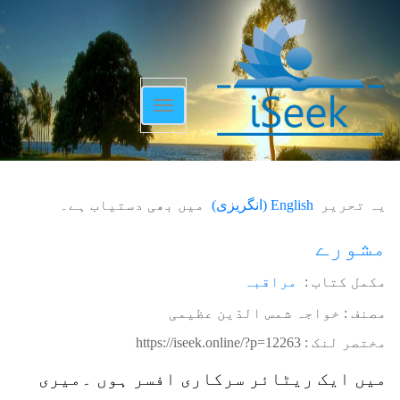
Toggle
navigation
یہ تحریر
English
(
انگریزی
)
میں بھی دستیاب ہے۔
مشورے
مکمل کتاب :
مراقبہ
مصنف : خواجہ شمس الدّین عظیمی
مختصر لنک :
https://iseek.online/?p=12263
میں ایک ریٹائر سرکاری افسر ہوں ۔میری