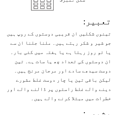
تعبیر:
تینوں شکلیں ان قریبی دوستوں کے روپ ہیں
جو شیر و شکر رہتے ہیں۔ ملنا جلنا ان سے
یا تو روز رہتا ہے یا ہفتہ میں کئی بار۔
ان دوستوں کی تعداد چھ یا سات ہے۔ تین
دوست سیدھے سادے اور مرجان مرنج ہیں۔
لیکن باقی تین یا چار دوست غلط مشورے
دینے والے غلط راستوں پر ڈالنے والے اور
خطرات میں مبتلا کرنے والے ہیں۔
مشورہ: