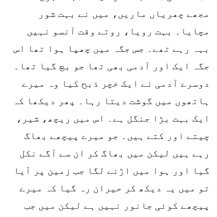
مجھے چھریاں ماریں، میں نے بہت شور
مچایا۔ بہت رویا، روتے وقت آنسو نہیں
بہہ رہے تھے۔ جس جگہ میں چھپا ہوا تھا اس
جگہ ایک اور آدمی بھی تھا جو بچ گیا تھا۔
دوسرے آدمی نے ایک خچر ذبح کیا وہ میرے
ہاتھوں میں گوشت دیتا رہا۔ پھر دیکھا کہ
ایک بہت بڑا جنگل ہے۔ اس میں ریچھ، شیر،
چیتے اور کتے ہیں۔ جو میرے پیچھے بھاگ
رہے ہیں لیکن میں بھاگ کر ان سے آگے نکل
گیا اور ہوا میں اڑنے لگا جب زمین پر آیا
تو میں یہ دیکھ کر حیران رہ گیا کہ میرے
پیچھے کوئی جانور نہیں ہے لیکن میں جب