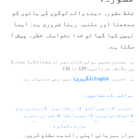
غلط مشورہ دینے والے لوگوں کی باتوں کو
سمجھنا اور متنبہ رہنا ضروری ہے۔ ایسا
نہیں کیا گیا تو خدا نخواستہ خطرہ پیش آ
سکتا ہے۔
یہ مضمون چھپی ہوئی کتاب میں ان صفحات (یا صفحہ)
پر ملاحظہ فرمائیں:
129
تا
134
یہ تحریر
English
(
انگریزی
)
میں بھی دستیاب ہے۔
مراقبہ کے مضامین :
انتساب
1 - انفس و آفاق
2 - ارتکاز توجہ
3 - روحانی دماغ
4 - خیالات کی لہریں
5 - تیسری آنکھ
6 - فلم اور اسکرین
7 - روح کی حرکت
8.1 - برقی نظام
8.2 - تین کرنٹ
9.1 - تین پرت
سارے دکھاو ↓
9.2 - نظر کا قانون
10 - كائنات کا قلب
11 - نظریہ توحید
براہِ مہربانی اپنی رائے سے مطلع کریں۔
12.1 - مراقبہ اور مذہب
12.2 - تفکر
12.3 - حضرت ابراہیم ؑ