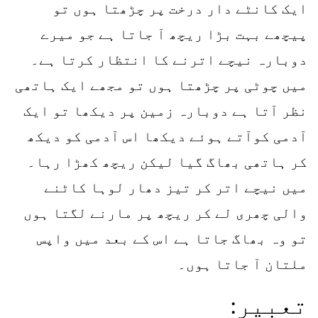
ایک کانٹے دار درخت پر چڑھتا ہوں تو
پیچھے بہت بڑا ریچھ آ جاتا ہے جو میرے
دوبارہ نیچے اترنے کا انتظار کرتا ہے۔
میں چوٹی پر چڑھتا ہوں تو مجھے ایک ہاتھی
نظر آتا ہے دوبارہ زمین پر دیکھا تو ایک
آدمی کوآتے ہوئے دیکھا اس آدمی کو دیکھ
کر ہاتھی بھاگ گیا لیکن ریچھ کھڑا رہا۔
میں نیچے اتر کر تیز دھار لوہا کاٹنے
والی چھری لے کر ریچھ پر مارنے لگتا ہوں
تو وہ بھاگ جاتا ہے اس کے بعد میں واپس
ملتان آ جاتا ہوں۔
تعبیر: