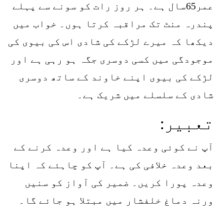
عمر65سال ہے۔ ہر روز رات کو سونے سے پہلے
پندرہ منٹ تک مراقبہ کرتا ہوں۔ خواب میں
دیکھا کہ میرے لڑکے کی شادی اس کی بیوی کی
موجودگی میں کسی دوسری جگہ ہو رہی ہے اور
لڑکے کی بیوی اپنے خاوند کے ساتھ دوسری
شادی کے سلسلے میں شریک ہے۔
تعبیر:
آپ نے کوئی وعدہ کیا ہے اور وعدہ کرنے کے
بعد وعدہ خلافی کی ہے۔ آپ کو چاہئے کہ اپنا
وعدہ پورا کریں۔ ضمیر کی آواز کو سنیں
ورنہ دماغ خلفشار میں مبتلا ہو جائے گا۔