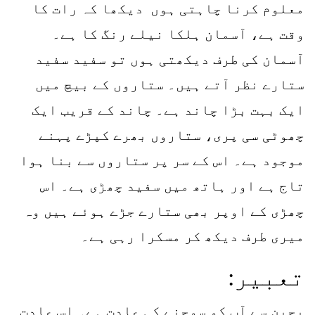
معلوم کرنا چاہتی ہوں دیکھا کہ رات کا
وقت ہے، آسمان ہلکا نیلے رنگ کا ہے۔
آسمان کی طرف دیکھتی ہوں تو سفید سفید
ستارے نظر آتے ہیں۔ ستاروں کے بیچ میں
ایک بہت بڑا چاند ہے۔ چاند کے قریب ایک
چھوٹی سی پری، ستاروں بھرے کپڑے پہنے
موجود ہے۔ اس کے سر پر ستاروں سے بنا ہوا
تاج ہے اور ہاتھ میں سفید چھڑی ہے۔ اس
چھڑی کے اوپر بھی ستارے جڑے ہوئے ہیں وہ
میری طرف دیکھ کر مسکرا رہی ہے۔
تعبیر:
بچپن سے آپ کو سوچنے کی عادت ہے۔ اس عادت