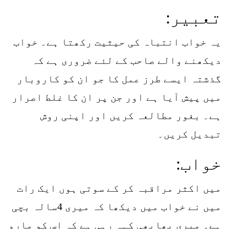
تعبیر:
یہ خواب انتباہ کی حیثیت رکھتا ہے۔ خواب
دیکھنے والے صاحب کے لئے ضروری ہے کہ
گذشتہ ایسے طرز عمل کا جو ان کو کاروبار
میں پیش آیا ہے اور جن پر ان کا غلط اصرار
ہے۔ بغور مطالعہ کریں اور اپنی روش
تبدیل کریں۔
خواب:
میں اکثر مراقبہ کر کے سوتی ہوں ایک رات
میں نے خواب میں دیکھا کہ میری 4سالہ بچی
ہے۔ میری بھابھی کہہ رہی ہے کہ اس کو مارو