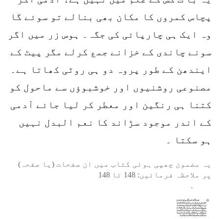
پچاس کمروں کا مکان بھی بنالے تو سوئے گا
وہ ایک ہی چارپائی کی جگہ۔ ہوس زر میں اگر
سونے چاندی کے خزانے جمع کرلے مگر پیٹ کے
ایندھن کے طور پروہ دو ہی روٹی کھاتا ہے۔
مصنوعی روشنیوں اور خوشبوؤں سے ماحول کو
کتنا ہی رنگین اور معطر کر لیا جائے آدمی
کے اندر موجود سڑاند کا نعم البدل نہیں
ہو سکتا ۔
یہ مضمون چھپی ہوئی کتاب میں ان صفحات (یا صفحہ)
پر ملاحظہ فرمائیں:
148
تا
148