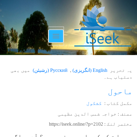
Toggle
navigation
یہ تحریر
English
(
انگریزی
)
Русский
(
رشیئن
)
میں بھی
دستیاب ہے۔
ماحول
مکمل کتاب :
کشکول
مصنف : خواجہ شمس الدین عظیمی
مختصر لنک :
https://iseek.online/?p=2102
یہ با ت کس کے علم میں نہیں ہے؟ آدمی اگر