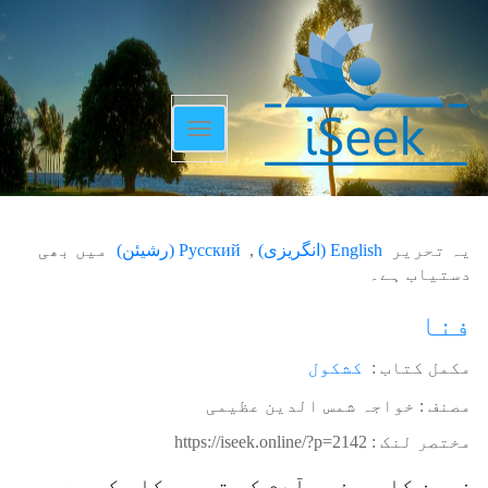
Toggle
navigation
یہ تحریر
English
(
انگریزی
)
Русский
(
رشیئن
)
میں بھی
دستیاب ہے۔
فنا
مکمل کتاب :
کشکول
مصنف : خواجہ شمس الدین عظیمی
مختصر لنک :
https://iseek.online/?p=2142
زمین کا ہر ذرہ آدم کی تصویرکا عکس ہے