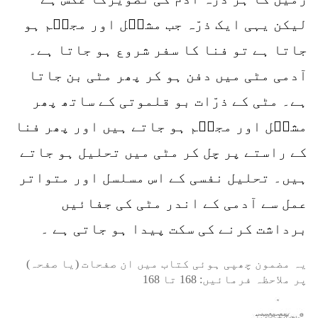
لیکن یہی ایک ذرّہ جب مشکؔل اور مجسؔم ہو
جاتا ہے تو فنا کا سفر شروع ہو جاتا ہے۔
آدمی مٹی میں دفن ہو کر پھر مٹی بن جاتا
ہے۔ مٹی کے ذرّات بو قلموتی کے ساتھ پھر
مشکؔل اور مجسؔم ہو جاتے ہیں اور پھر فنا
کے راستے پر چل کر مٹی میں تحلیل ہو جاتے
ہیں۔ تحلیل نفسی کے اس مسلسل اور متواتر
عمل سے آدمی کے اندر مٹی کی جفائیں
برداشت کرنے کی سکت پیدا ہو جاتی ہے ۔
یہ مضمون چھپی ہوئی کتاب میں ان صفحات (یا صفحہ)
پر ملاحظہ فرمائیں:
168
تا
168