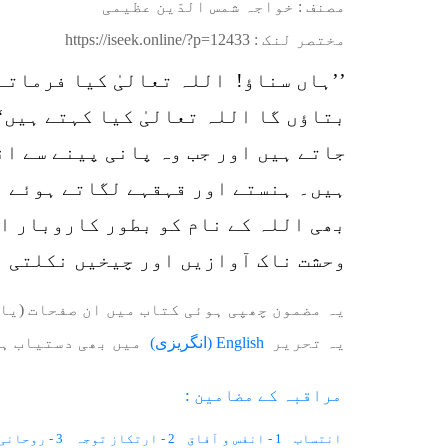
مصنف : خواجہ شمس الدّین عظیمی
مختصر لنک :
https://iseek.online/?p=12433
’’ہاں سناؤ! اللہ تعالیٰ کیا فرماتے
بتاؤں گا اللہ تعالیٰ کیا کہتے ہیں‘
جاتے ہیں اور جب وہ پانی پینے سے ان
ہیں۔ ہنستے اور قہقہے لگاتے ہوئے ب
بھی اللہ کے نام کو بطور کاروبار اس
وحشت ناک آوازیں اور چیخیں نکلتی ہ
یہ مضمون چھپی ہوئی کتاب میں ان صفحات (یا 
یہ تحریر
English
(
انگریزی
)
میں بھی دستیاب ہ
مراقبہ کے مضامین :
انتساب
1 - انفس و آفاق
2 - ارتکاز توجہ
3 - روحانی دماغ