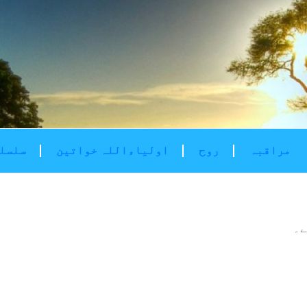
مراقبہ
روح
اولیاءاللہ خواتین
سلسلۂ
ے۔