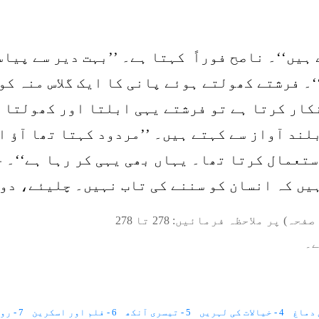
 ہیں‘‘۔ ناصح فوراً کہتا ہے۔ ’’بہت دیر سے پیا
‘۔ فرشتے کھولتے ہوئے پانی کا ایک گلاس منہ کو
کار کرتا ہے تو فرشتے یہی ابلتا اور کھولتا ہ
لند آواز سے کہتے ہیں۔ ’’مردود کہتا تھا آؤ ا
تعمال کرتا تھا۔ یہاں بھی یہی کر رہا ہے‘‘۔ 
یں کہ انسان کو سننے کی تاب نہیں۔ چلیئے، دو
صفحہ) پر ملاحظہ فرمائیں:
278
تا
278
ے۔
4 - خیالات کی لہریں
5 - تیسری آنکھ
6 - فلم اور اسکرین
7 - روح کی حرکت