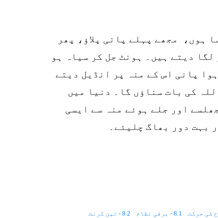
p
o
سا ہوں، مجھے پہلے پانی پلاؤ، پھر
 لگا دیتے ہیں۔ ہونٹ جل کر سیاہ ہو
وا پانی اس کے منہ پر انڈیل دیتے
للہ کی بات سناؤں گا۔ دنیا میں
جھلسے اور جلے ہوئے منہ سے ایسی
ر بہت دور بھاگ چلیئے۔
8.1 - برقی نظام
8.2 - تین کرنٹ