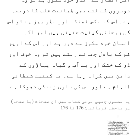
دوسروں کے لئے بھی طمانیت قلب کا ذریعہ
ہے۔ اس کا عکس ٹھنڈا اور عطر بیز ہے تو اس
کی روحانی کیفیت حقیقی ہیں اور اگر
انسان خود سکون سے دور ہے اور اس کے اوپر
غم کے بادل چھائے رہتے ہیں تو وہ خوف اور
ڈر کے خشک اور بے آب و گیاہ پہاڑوں کے
دامن میں کراہ رہا ہے۔ یہ کیفیت شیطانی
الہام ہے اور اس کی ساری زندگی دھوکا ہے ۔
یہ مضمون چھپی ہوئی کتاب میں ان صفحات (یا صفحہ)
پر ملاحظہ فرمائیں:
176
تا
176