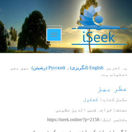
Toggle
navigation
یہ تحریر
English
(
انگریزی
)
Русский
(
رشیئن
)
میں بھی
دستیاب ہے۔
عطر بیز
مکمل کتاب :
کشکول
مصنف : خواجہ شمس الدین عظیمی
مختصر لنک :
https://iseek.online/?p=2158
اگر انسان کے اندر خود سکون ہے تو وہ