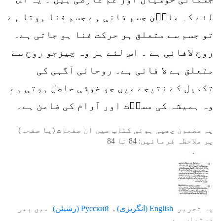
لئے کہ مادؔی جسم فانی ہے جسم فنا ہوتا ہے
تو جسم سے متعلق ہر حرکت فنا ہو جاتی ہے۔
روح لافانی ہے ۔ اس لئے ہر وہ چیزجو روح سے
متعلق ہے لا فانی ہے۔ روحانی آگہی کی
تکمیل کے نتیجے میں جو خوشی حاصل ہوتی ہے
وہ ہمیشہ کی مسرؔت اور آرام کی ضامن ہے۔
یہ مضمون چھپی ہوئی کتاب میں ان صفحات (یا صفحہ)
پر ملاحظہ فرمائیں:
84
تا
84
یہ تحریر
English
(
انگریزی
)
Русский
(
رشیئن
)
میں بھی
دستیاب ہے۔