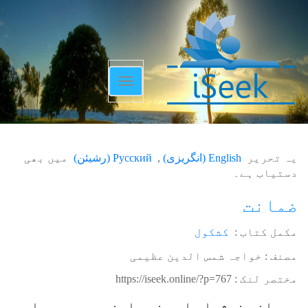
Toggle
navigation
یہ تحریر
English
(
انگریزی
)
Русский
(
رشیئن
)
میں بھی
دستیاب ہے۔
ضمانت
مکمل کتاب :
کشکول
مصنف : خواجہ شمس الدین عظیمی
مختصر لنک :
https://iseek.online/?p=767
جسمانی خوشیاں اور غم عارضی ہیں ۔ یہ اس