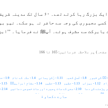
مکہ مکرمہ میں شیخ ابن ثابتؒ نامی ایک ب
 کسی مجبوری کی وجہ سے حاضر نہ ہو سکے۔ نیم ب
بابرکت سے مشرف ہوئے۔ آپﷺ نے فرمایا۔ ’’ابن ث
صفحہ) پر ملاحظہ فرمائیں:
165
تا
166
1.8 - غُسلِ کعبہ
1.11 - رُکن یمانی
1.4 - مکہ کے نام
1.9 - حجرِاسود
1.12 - میزاب
1.13 - حطیم
1.13 - حطیم
1.14 - مقامِ ابراہیمؑ
1.15 - زم زم
2.10 - سعی کے سات پھیرے اور سات خصوصی دعائیں
2.14 - ۹ ذی الحجہ ۔ حج کا دوسرا دن
2.3 - زم زم
2.11 - مناسکِ حج
2.1 - حج اور عمرے کا طریقہ
سارے دکھاو ↓
2.9 - سعی کی مکمل دعائیں اور نیت
2.12 - ایامِ حج
۔
2.20 - طوافِ وِداع
3.4 - طواف کی حکمت
3.8 - چالیس نمازیں ادا کرنے کی حکمت، حکمتِ طواف، حدیث مبارک