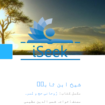
شیخ ابن ثابتؒ
مکمل کتاب :
رُوحانی حج و عُمرہ
مصنف : خواجہ شمس الدین عظیمی