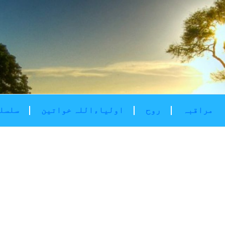
مراقبہ
روح
اولیاءاللہ خواتین
سلسلۂ