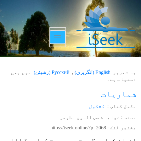
Toggle
navigation
یہ تحریر
English
(
انگریزی
)
Русский
(
رشیئن
)
میں بھی
دستیاب ہے۔
شماریات
مکمل کتاب :
کشکول
مصنف : خواجہ شمس الدین عظیمی
مختصر لنک :
https://iseek.online/?p=2068
انسان کیا ہے؟ روح ہے ۔ رو ح کیا ہے؟ اللہ