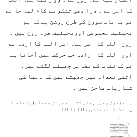
کا امر ہے ۔ ذرا بھی تفکر سے کام لیا جا ئے
تو یہ بات سورج کی طرح روشن ہے کہ ہم
بحیثیت مجموعی اوربحیثیت فرد روح ہیں ۔
روح اللہ کا امر ہے۔ امر اللہ کا اردہ ہے
اور اللہ کا ارادہ جب حرکت میں آجاتا ہے
تو کائنات کے مظاہر چھپنے لگتے ہیں۔
اتنی تعداد میں چھپتے ہیں کہ دنیا کی
شماریات عاجز ہیں ۔
یہ مضمون چھپی ہوئی کتاب میں ان صفحات (یا صفحہ)
پر ملاحظہ فرمائیں:
131
تا
131