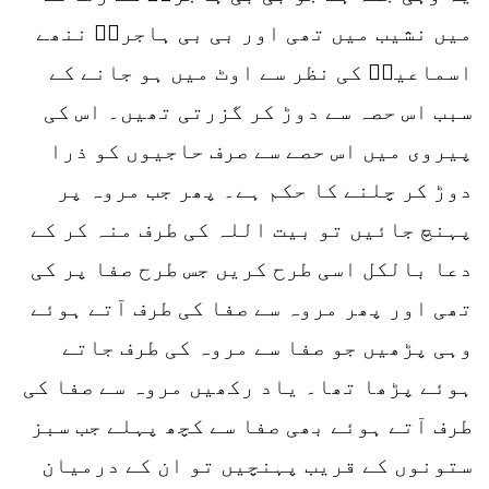
میں نشیب میں تھی اور بی بی ہاجرہؓ ننھے
اسماعیلؑ کی نظر سے اوٹ میں ہو جانے کے
سبب اس حصہ سے دوڑ کر گزرتی تھیں۔ اس کی
پیروی میں اس حصے سے صرف حاجیوں کو ذرا
دوڑ کر چلنے کا حکم ہے۔ پھر جب مروہ پر
پہنچ جائیں تو بیت اللہ کی طرف منہ کر کے
دعا بالکل اسی طرح کریں جس طرح صفا پر کی
تھی اور پھر مروہ سے صفا کی طرف آتے ہوئے
وہی پڑھیں جو صفا سے مروہ کی طرف جاتے
ہوئے پڑھا تھا۔ یاد رکھیں مروہ سے صفا کی
طرف آتے ہوئے بھی صفا سے کچھ پہلے جب سبز
ستونوں کے قریب پہنچیں تو ان کے درمیان