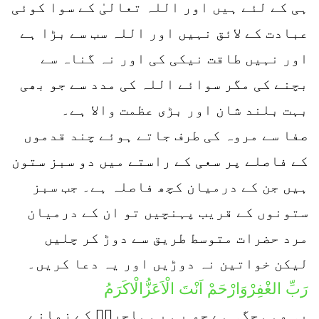
ہی کے لئے ہیں اور اللہ تعالیٰ کے سوا کوئی
عبادت کے لائق نہیں اور اللہ سب سے بڑا ہے
اور نہیں طاقت نیکی کی اور نہ گناہ سے
بچنے کی مگر سوائے اللہ کی مدد سے جو بھی
بہت بلند شان اور بڑی عظمت والا ہے۔
صفا سے مروہ کی طرف جاتے ہوئے چند قدموں
کے فاصلے پر سعی کے راستے میں دو سبز ستون
ہیں جن کے درمیان کچھ فاصلہ ہے۔ جب سبز
ستونوں کے قریب پہنچیں تو ان کے درمیان
مرد حضرات متوسط طریق سے دوڑ کر چلیں
لیکن خواتین نہ دوڑیں اور یہ دعا کریں۔
رَبِّ الغْفِرْوَارْحَمْ اَنْتَ الْاَعَزُّالْاکَرَمُ
یہ وہی جگہ ہے جو بی بی ہاجرہؓ کے زمانے