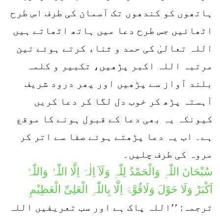
ہاتھوں کو کندھوں تک آسمان کی طرف اس طرح
اٹھائیں جس طرح دعا میں ہاتھ اٹھاتے ہیں
اللہ تعالیٰ کی حمد و ثناء کرتے ہوئے تین
مرتبہ اللہ اکبر پڑھیں، تکبیر و کلمہ
بلند آواز سے پڑھیں اور پھر درود شریف
آہستہ پڑھ کر خوب دل لگا کر دعا کریں
کیونکہ یہ بھی دعا کے قبول ہونے کا موقع
ہے۔ اب یہ دعا پڑھتے ہوئے صفا سے اتر کر
مروہ کی طرف چلیں۔
سُبْحَانَ اللّٰہِ وَالْحَمْدُ لِلّٰہِ وَلَآ اِلٰہَ اِلَّا اللّٰہُ وَاللّٰہُ
اَکْبَرْ وَلَا حَوْلَ وَلَاقُوَّۃَ اِلَّا بِاللّٰہِ الْعَلِیِّ الْعَظِیْمِ
ترجمہ: ’’اللہ پاک ہے اور سب تعریفیں اللہ