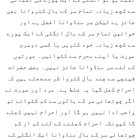
سے کچھ زیادہ تمام سر کے بال کتروانا بھی
جائز ہے لیکن سر منڈوانا افضل ہے اور
خواتین تمام سر کے بال انگلی کے ایک پورے
سے کچھ زیادہ خود کتریں یا کسی دوسری
عورت یا اپنے محرم سے کٹوائیں۔ عورتوں
کے لئے سر منڈوانا جائز نہیں۔ بعض حضرات
قینچی سے چند بال کتروا کر سمجھتے ہیں کہ
احرام کھل گیا یہ غلط ہے۔ مرد اور عورت نے
اگر چوتھائی سر کے بالوں سے کم کٹوائے تو
واجب ادا نہیں ہو گا اور احرام نہیں کھلے
گا کیونکہ احرام کھلنے کے لئے کم از کم
چوتھائی سر کے بال منڈوانا ایک انگلی کے