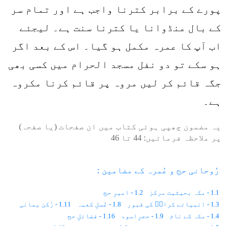
پورے کے برابر کترنا واجب ہے اور تمام سر
کے بال منڈوانا یا کترنا سنت ہے۔ لیجئے
اب آپ کا عمرہ مکمل ہو گیا۔ اس کے بعد اگر
ہو سکے تو دو نفل مسجد الحرام میں کسی بھی
جگہ قائم کر لیں مروہ پر قائم کرنا مکروہ
ہے۔
یہ مضمون چھپی ہوئی کتاب میں ان صفحات (یا صفحہ)
پر ملاحظہ فرمائیں:
44
تا
46
رُوحانی حج و عُمرہ کے مضامین :
1.1 - مکہ بحیثیت مرکز
1.2 - امیرِ حج
1.3 - انبیائے کرامؑ کی قبور
1.8 - غُسلِ کعبہ
1.11 - رُکن یمانی
1.4 - مکہ کے نام
1.9 - حجرِاسود
1.16 - فضائلِ حج
1.5 - بیت اللہ شریف کے نام
1.6 - مسجد الحرام
1.10 - ملتزم