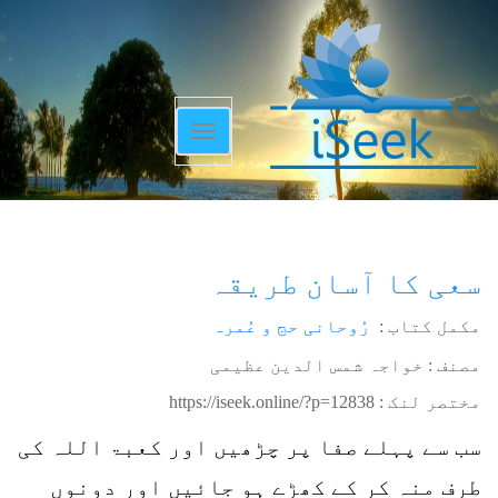
Toggle
navigation
سعی کا آسان طریقہ
مکمل کتاب :
رُوحانی حج و عُمرہ
مصنف : خواجہ شمس الدین عظیمی
مختصر لنک :
https://iseek.online/?p=12838
سب سے پہلے صفا پر چڑھیں اور کعبۃ اللہ کی
طرف منہ کر کے کھڑے ہو جائیں اور دونوں