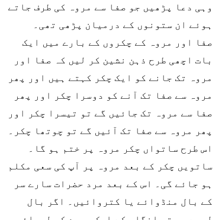
وہی دعا پڑھیں جو صفا سے مروہ کی طرف جاتے
ہوئے ان ستونوں کے درمیان پڑھی تھی۔
صفا اور مروہ کے چکروں کے بارے میں ایک
بات اچھی طرح ذہن نشین کر لیں کہ صفا اور
مروہ تک جانے کو ایک چکر کہتے ہیں اور پھر
مروہ سے صفا تک آنے کو دوسرا چکر اور پھر
صفا سے مروہ تک جائیں گے تو تیسرا چکر اور
پھر مروہ سے صفا تک آئیں گے تو چوتھا چکر۔
اس طرح ساتواں چکر مروہ پر ختم ہو گا۔
ساتویں چکر کے بعد مروہ پر آپ کی سعی مکلم
ہو جائے گی۔ اس کے بعد مرد حضرات سارے سر
کے بال منڈوائے یا کتروائیں۔ اگر بال
لمبے ہو تو انگلی کے ایک پورے کی لمبائی