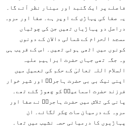
فاصلے پر ایک گنبد اور مینار نظر آئے گا۔
یہ صفا کی پہاڑی کے اوپر ہے۔ صفا اور مروہ
دراصل دو پہاڑیاں تھیں جن کی چوٹیاں
مسجد الحرام کے شمالی دالان کے دونوں
کونوں میں اٹھی ہوئی تھیں۔ اس کے قریب ہی
وہ جگہ تھی جہاں حضرت ابراہیم علیہ
السلام اللہ تعالیٰ کے حکم کی تعمیل میں
اپنی نیک بی بی حضرت ہاجرہؓ اور شیر خوار
فرزند حضرت اسماعیلؑ کو چھوڑ گئے تھے۔
پانی کی تلاش میں حضرت ہاجرہؓ نے صفا اور
مروہ کے درمیان سات چکر لگائے۔ ان
پہاڑیوں کا درمیانی حصہ نشیب میں تھا۔