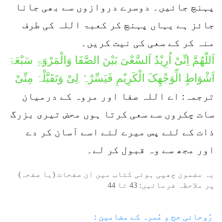
پہنچ جائیں۔ دوسرے دروازوں سے بھی جانا
جائز ہے یہاں پہنچ کر کعبۃ اللہ کی طرف
منہ کر کے سعی کی نیت کریں۔
اَللّٰھُمَّ اِنِّیْ اُرِیْدُ اَلسَّعْیَ بَیْنَ الصَّفَا وَالْمَرْوَۃِ سَبْعَۃَ
اَشْوَاطٍ الِّوَجْھِکَ الْکَرِیْمِ فَیَسِّرْہُ لِیْ وَتَقَبَّلْہَ مِنِّیْ
ترجمہ: اے اللہ صفا اور مروہ کے درمیان
سات چکروں سے سعی کرتا ہوں محض تیری بزرگ
ذات کے لئے پس میرے لئے اسے آسان کر دے
اور مجھ سے وہ قبول کر لے۔
یہ مضمون چھپی ہوئی کتاب میں ان صفحات (یا صفحہ)
پر ملاحظہ فرمائیں:
43
تا
44
رُوحانی حج و عُمرہ کے مضامین :