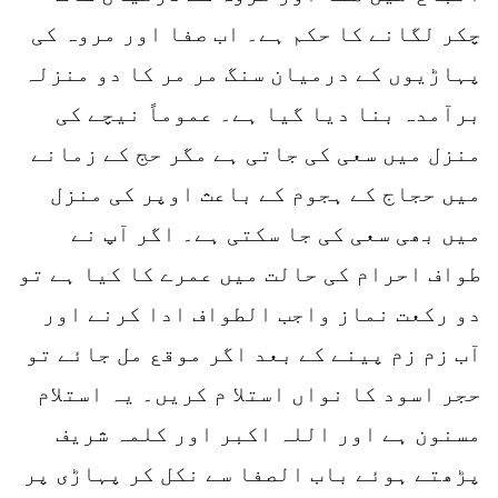
چکر لگانے کا حکم ہے۔ اب صفا اور مروہ کی
پہاڑیوں کے درمیان سنگ مر مر کا دو منزلہ
برآمدہ بنا دیا گیا ہے۔ عموماً نیچے کی
منزل میں سعی کی جاتی ہے مگر حج کے زمانے
میں حجاج کے ہجوم کے باعث اوپر کی منزل
میں بھی سعی کی جا سکتی ہے۔ اگر آپ نے
طواف احرام کی حالت میں عمرے کا کیا ہے تو
دو رکعت نماز واجب الطواف ادا کرنے اور
آب زم زم پینے کے بعد اگر موقع مل جائے تو
حجر اسود کا نواں استلا م کریں۔ یہ استلام
مسنون ہے اور اللہ اکبر اور کلمہ شریف
پڑھتے ہوئے باب الصفا سے نکل کر پہاڑی پر