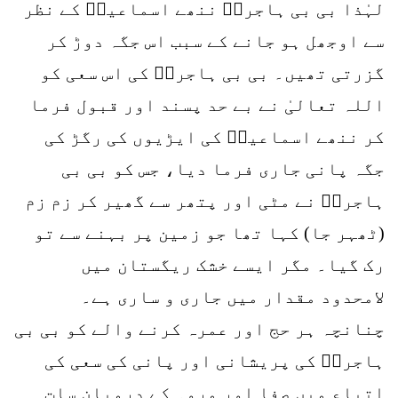
لہٰذا بی بی ہاجرہؓ ننھے اسماعیلؑ کے نظر
سے اوجھل ہو جانے کے سبب اس جگہ دوڑ کر
گزرتی تھیں۔ بی بی ہاجرہؓ کی اس سعی کو
اللہ تعالیٰ نے بے حد پسند اور قبول فرما
کر ننھے اسماعیلؑ کی ایڑیوں کی رگڑ کی
جگہ پانی جاری فرما دیا، جس کو بی بی
ہاجرہؓ نے مٹی اور پتھر سے گھیر کر زم زم
(ٹھہر جا) کہا تھا جو زمین پر بہنے سے تو
رک گیا۔ مگر ایسے خشک ریگستان میں
لامحدود مقدار میں جاری و ساری ہے۔
چنانچہ ہر حج اور عمرہ کرنے والے کو بی بی
ہاجرہؓ کی پریشانی اور پانی کی سعی کی
اتباع میں صفا اور مروہ کے درمیان سات