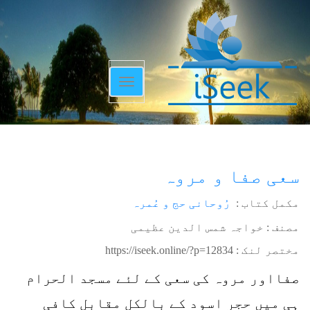
Toggle
navigation
سعی صفا و مروہ
مکمل کتاب :
رُوحانی حج و عُمرہ
مصنف : خواجہ شمس الدین عظیمی
مختصر لنک :
https://iseek.online/?p=12834
صفااور مروہ کی سعی کے لئے مسجد الحرام
ہی میں حجر اسود کے بالکل مقابل کافی