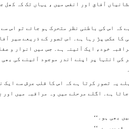
شانیاں آفاق اور انفس میں ، یہاں تک کہ کھل جا
ے کہ اس کی باطنی نظر متحرک ہو جائے تو اس سے
ی کا عکس پڑ رہا ہے۔ اس تصور کے ذریعے سیر آف
راقبہ خود، ایک آئینہ ہے۔ جس میں انوار و صفات
 کی انتہا پر اپنے اندر موجود آئینے کی بھی ن
جاتا ہے۔ اگلے مرحلے میں وہ مراقبہ میں اور چ
ں بھی ہو۔‘‘
 قریب ہے۔‘‘