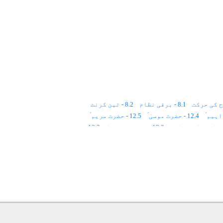
8.1 - برقی نظام
8.2 - تین کرنٹ
12.4 - حضرت موسیٰ ؑ
12.5 - حضرت مریم ؑ
13.2 - شیزو فرینیا
13.3 - مینیا
15.1 - لطیف احساسات
15.2 - ادراک
18.4 - اندازِ نشست
18.5 - جگہ اور اوقات
19.3 - استغراق
20.1 - چار مہینے
22.4 - نارنجی روشنی
22.5 - سبز روشنی
25.3 - عظیم الشان شہر
25.4 - کاروبار
26.2 - شاہ عبدالعزیز دہلویؒ
28.7 - مراقبہ عدم
28.8 - فنا کا مراقبہ