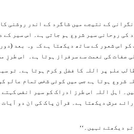
نگرانی کے نتیجے میں شاگرد کے اندر روشنی کا 
 کی روحانی سیر شروع ہو جاتی ہے۔ اس سیر کے د
و اس شعور کے ساتھ دیکھتا ہے کہ وہ بعد (دوری
ی صفات کی نعمت سے سرفراز ہوتا ہے۔ اس طرزِ م
الب علم پر اللہ کا فضل و کرم ہوتا ہے۔ تو سی
 شروع ہوتا ہے جس میں کوئی شخص تمام عالم کو 
ں۔ اہل اللہ اس طرز ادراک کو سیر انفس کہتے 
ائے عرش دیکھتا ہے۔ قرآن پاک کی ان دو آیات 
تم دیکھتے نہیں۔‘‘