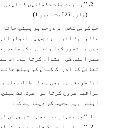
’’ہم بہت جلد دکھائیں گے اپنی ن
(پارہ 25آیت نمبر 1)
جب کوئی شخص اس درجے پر پہنچ جاتا ہ
عالم ایک آئینہ ہے جس پر انوار الٰہ
میں یہ تصور کیا جاتا ہے کہ صاحب ِم
سیر انفس کی ابتداء کرتا ہے۔ اس سیر
تعالیٰ کا ادراک کمال کو پہنچ جائے۔
مراقبہ عروج کرتا ہوا عرش تک پہنچ 
اپنے اوپر محیط کر دیتا ہے کہ:
’’وہ تمہارے ساتھ ہے تم جہاں کہی
’’وہ تمہاری رگ جاں سے بھی زیادہ