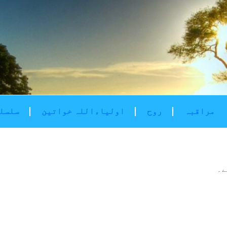
مراقبہ
روح
اولیاءاللہ خواتین
سلسلۂ
ے۔