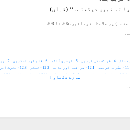
ا تم نہیں دیکھتے۔‘‘ (قرآن)
صفحہ) پر ملاحظہ فرمائیں:
306
تا
308
ے۔
4 - خیالات کی لہریں
5 - تیسری آنکھ
6 - فلم اور اسکرین
7 - روح کی حرکت
11 - نظریہ توحید
12.1 - مراقبہ اور مذہب
12.2 - تفکر
12.3 - حضرت ابراہیم ؑ
12.9 - نماز اور مراقبہ
12.10 - ذکر و فکر
12.11 - مذاہب عالم
13.1 - مراقبہ کے فوائد
سارے دکھاو ↓
14.5 - مشورے
14.6 - نشاندہی
14.7 - مستقبل سے متعلق خواب
۔
16 - سیر
17 - فتح
18.1 - مراقبہ کی اقسام
18.2 - وضاحت
18.3 - عملی پروگرام
18.10 - توانائی کا ذخیرہ
19.1 - معاون مشقیں
19.2 - سانس
22.1 - رنگ روشنی کا مراقبہ
22.2 - نیلی روشنی
22.3 - زرد روشنی
23 - مرتبہ احسان
24 - غیب کی دنیا
25.1 - مراقبہ موت
25.2 - اعراف
اونچی اونچی بلڈنگیں
25.9 - ملک الموت
25.10 - مراقبہ نور
26.1 - کشف القبور
ر
28.4 - مراقبہ قلب
28.5 - مراقبہ وحدت
28.6 - ’’لا‘‘ کا مراقبہ