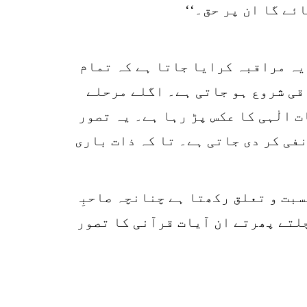
ئے گا ان پر حق۔‘‘
 یہ مراقبہ کرایا جاتا ہے کہ تمام
اقی شروع ہو جاتی ہے۔ اگلے مرحلے
 الٰہی کا عکس پڑ رہا ہے۔ یہ تصور
فی کر دی جاتی ہے۔ تا کہ ذات باری
لتے پھرتے ان آیات قرآنی کا تصور