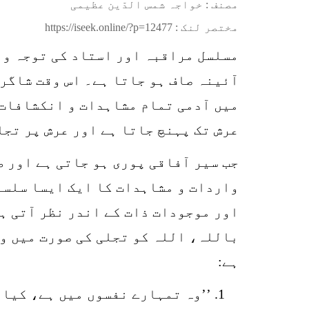
مصنف : خواجہ شمس الدّین عظیمی
مختصر لنک :
https://iseek.online/?p=12477
مسلسل مراقبہ اور استاد کی توجہ و 
آئینہ صاف ہو جاتا ہے۔ اس وقت شاگرد
میں آدمی تمام مشاہدات و انکشافات ک
عرش تک پہنچ جاتا ہے اور عرش پر تجل
جب سیر آفاقی پوری ہو جاتی ہے اور ط
واردات و مشاہدات کا ایک ایسا سلسلہ
اور موجودات ذات کے اندر نظر آتی ہی
باللہ، اللہ کو تجلی کی صورت میں ور
ہے:
’’وہ تمہارے نفسوں میں ہے، کیا 