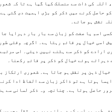
 اللہ کی ذات سے منسلک کیا گیا ہے تا کہ شعور
و حاصل کرنے میں ذکر کو بڑی اہمیت دی گئی ہے۔
لہ نقش ہو جائے۔
 کسی اسم یا صفت کو زبان سے بار بار دہرایا جا
یش اسی خیال پر قائم رہتا ہے۔ اگرچہ وقتی طور 
ی ارادے کو ذکر سے ہٹنے نہیں دیتی۔ اس مرتبے 
 دہراتے ہوئے خیال کو ذکر پر قائم رکھنا۔
خیال ذہن پر نقش ہو جاتا ہے۔ شعوری ارتکاز بڑ
ایسا ہوتا ہے تو ذاکر زبان سے الفاظ ادا کرنے
ور حاصل ہوتا ہے۔ چنانچہ وہ ذکر لسانی سے ہٹ
فی طور پر اسم کو دہرانے میں بھی ثقل محسوس ک