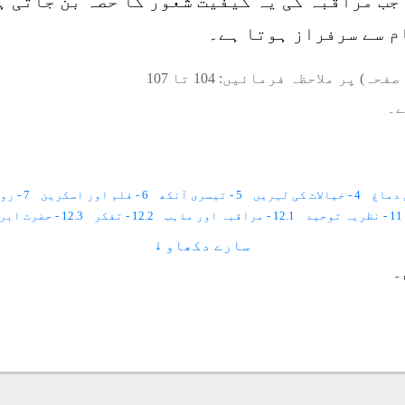
جب مراقبہ کی یہ کیفیت شعور کا حصہ بن جاتی ہ
م سے سرفراز ہوتا ہے۔
صفحہ) پر ملاحظہ فرمائیں:
104
تا
107
ے۔
4 - خیالات کی لہریں
5 - تیسری آنکھ
6 - فلم اور اسکرین
7 - روح کی حرکت
11 - نظریہ توحید
12.1 - مراقبہ اور مذہب
12.2 - تفکر
12.3 - حضرت ابراہیم ؑ
12.10 - ذکر و فکر
12.9 - نماز اور مراقبہ
سارے دکھاو ↓
12.11 - مذاہب عالم
13.1 - مر
۔
14.4 - بیماریوں سے متعلق خواب
14.5 - مشورے
14.6 - نشاندہی
14.7 - مستقبل سے متعلق خواب
15.6 - کشف
16 - سیر
17 - فتح
18.1 - مراقبہ کی اقسام
18.2 - وضاحت
18 - گریز
18.9 - مراقبہ اور نیند
18.10 - توانائی کا ذخیرہ
19.1 - معاون مشقیں
21 - روحانی نظریہ علاج
22.1 - رنگ روشنی کا مراقبہ
22.2 - نیلی روشنی
22.8 - گلابی روشنی
23 - مرتبہ احسان
24 - غیب کی دنیا
25.1 - مراقبہ موت
25.7 - غیبت
25.8 - اونچی اونچی بلڈنگیں
25.9 - ملک الموت
25.10 - مراقبہ نور
28.2 - تفہیم
28.3 - روحانی سیر
28.4 - مراقبہ قلب
28.5 - مراقبہ وحدت