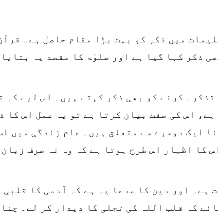
یمات میں ذکر کو بہت بڑا مقام حاصل ہے۔ قرآن
ی ذکر کہا گیا ہے اور صلوٰۃ کا مقصد یہ بتایا 
تذکرہ کرنے کو بھی ذکر کہتے ہیں۔ اس لیے کہ ت
ہے، اس کی صفت بیان کرتا ہے تو یہ عمل اس کا 
نا ایک دوسرے سے متعلق ہیں۔ عام زندگی میں اس
س کا اظہار اس طرح ہوتا ہے کہ وہ نہ صرف زبان 
 ہے۔ اور دین کا مدعا یہ ہے کہ آدمی کا قلبی 
ئے کہ قلب اللہ کی تجلی کا دیدار کر لے۔ چنان