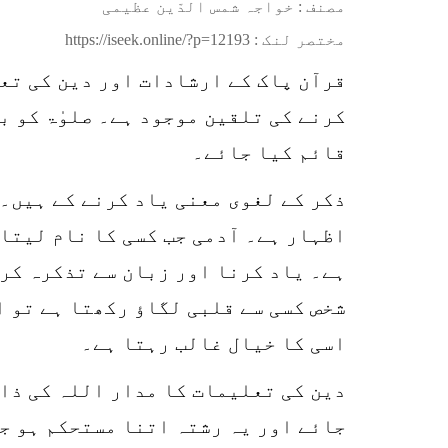
مصنف : خواجہ شمس الدّین عظیمی
مختصر لنک :
https://iseek.online/?p=12193
قرآن پاک کے ارشادات اور دین کی تعل
کرنے کی تلقین موجود ہے۔ صلوٰۃ کو بھ
قائم کیا جائے۔
ذکر کے لغوی معنی یاد کرنے کے ہیں۔ 
اظہار ہے۔ آدمی جب کسی کا نام لیتا 
ہے۔ یاد کرنا اور زبان سے تذکرہ کر
شخص کسی سے قلبی لگاؤ رکھتا ہے تو ا
اسی کا خیال غالب رہتا ہے۔
دین کی تعلیمات کا مدار اللہ کی ذات
جائے اور یہ رشتہ اتنا مستحکم ہو جا