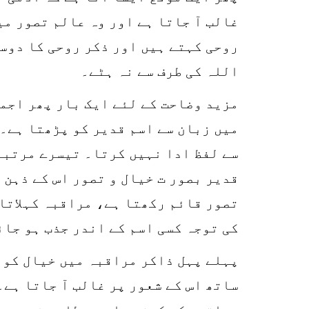
غالب آ جاتا ہے اور وہ عالم تصور می
روحی کہتے ہیں اور ذکر روحی کا دوسر
اللہ کی طرف سے نہ ہٹے۔
مزید وضاحت کے لئے ایک بار پھر اجما
میں زبان سے اسم قدیر کو پڑھتا ہے۔ 
سے لفظ ادا نہیں کرتا۔ تیسرے مرتبے
قدیر بصور ت خیال و تصور اس کے ذہن 
تصور قائم رکھتا ہے، مراقبہ کہلاتا 
کی توجہ کسی اسم کے اندر جذب ہو جائ
پہلے پہل ذاکر مراقبہ میں خیال کو ق
ساتھ اس کے شعور پر غالب آ جاتا ہے۔