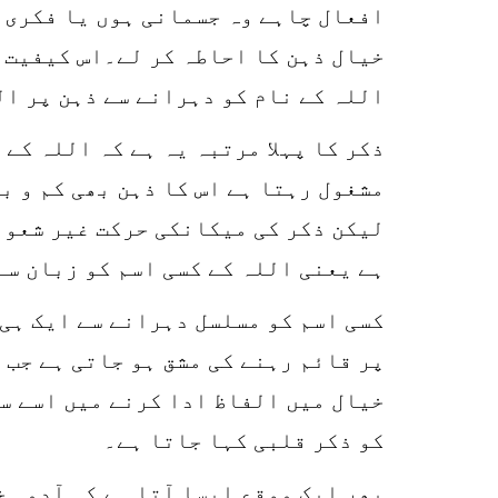
افعال چاہے وہ جسمانی ہوں یا فکری ،
خیال ذہن کا احاطہ کر لے۔اس کیفیت ک
اللہ کے نام کو دہرانے سے ذہن پر ال
ذکر کا پہلا مرتبہ یہ ہے کہ اللہ کے
مشغول رہتا ہے اس کا ذہن بھی کم و ب
لیکن ذکر کی میکانکی حرکت غیر شعور
ہے یعنی اللہ کے کسی اسم کو زبان سے
کسی اسم کو مسلسل دہرانے سے ایک ہی 
پر قائم رہنے کی مشق ہو جاتی ہے جب 
خیال میں الفاظ ادا کرنے میں اسے سر
کو ذکر قلبی کہا جاتا ہے۔
پھر ایک موقع ایسا آتا ہے کہ آدمی خ