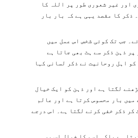
ی اور غیر شعوری طور پر اللہ کا
 ذکر کا مقصد یہی ہے کہ بار بار
ئے۔ جب تک کوئی شخص اس عمل میں
پر ذہن ذکر سے ہٹ بھی جاتا ہے
کو اہل روحانیت نے ذکر لسانی کہا
ھنے لگتا ہے اور ذہن کو ایک خیال
 میں بار محسوس کرتا ہے اور عالم
 کر ذکر خفی کرنے لگتا ہے۔ اس درجے
رتا ہے بلکہ اسم کا خیال اس پر