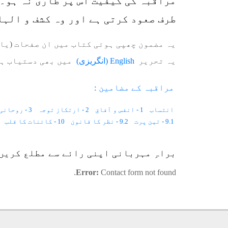
مراقبہ کی کیفیت اس پر طاری نہ ہو۔ 
طرف صعود کرتی ہے اور وہ کشف و الہا
یہ مضمون چھپی ہوئی کتاب میں ان صفحات (یا 
یہ تحریر
English
(
انگریزی
)
میں بھی دستیاب ہ
مراقبہ کے مضامین :
انتساب
1 - انفس و آفاق
2 - ارتکاز توجہ
3 - روحانی دماغ
9.1 - تین پرت
9.2 - نظر کا قانون
10 - كائنات کا قلب
12.6 - حضرت عیسیٰ ؑ
12.7 - غار حرا
12.8 - توجہ الی اللہ
براہِ مہربانی اپنی رائے سے مطلع کریں
13.3 - مینیا
14.1 - مدارج
14.2 - غنود
14.3 - رنگین خواب
15.2 - ادراک
15.3 - ورود
15.4 - الہام
15.5 - وحی کی حقیقت
Error:
Contact form not found.
18.5 - جگہ اور اوقات
18.6 - مادی امداد
18.7 - تصور
.8
20.1 - چار مہینے
20.2 - قوتِ مدافعت
20.3 - دماغی کمزوری
22.5 - سبز روشنی
22.6 - سرخ روشنی
22.7 - جامنی روشنی
25.4 - کاروبار
25.5 - علمائے سوء
25.6 - لگائی بجھائی
26.2 - شاہ عبدالعزیز دہلویؒ
27 - روح کا لباس
28.1 - ہاتف غیبی