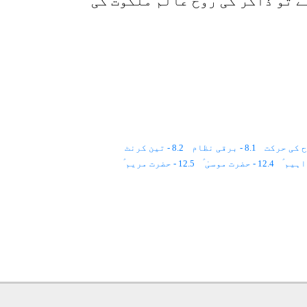
ے تو ذاکر کی روح عالم ملکوت کی
8.1 - برقی نظام
8.2 - تین کرنٹ
12.4 - حضرت موسیٰ ؑ
12.5 - حضرت مریم ؑ
اقبہ کے فوائد
13.2 - شیزو فرینیا
15.1 - لطیف احساسات
18.3 - عملی پروگرام
18.4 - اندازِ نشست
19.2 - سانس
19.3 - استغراق
22.3 - زرد روشنی
22.4 - نارنجی روشنی
25.2 - اعراف
25.3 - عظیم الشان شہر
26.1 - کشف القبور
28.6 - ’’لا‘‘ کا مراقبہ
28.7 - مراقبہ عدم