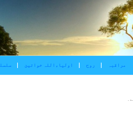
مراقبہ
روح
اولیاءاللہ خواتین
سلسلۂ
ے۔