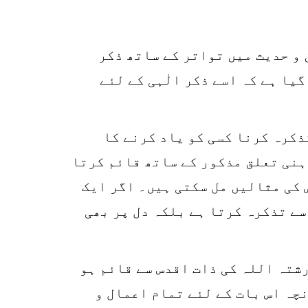
 و حدیث میں تواتر کے ساتھ ذکر
گیا ہے کہ اسے ذکر الٰہی کے لئے
1
SHARE
ذکرہ کرنا کسی کو یاد کرنے کا
k
ذہنی تعلق مذکور کے ساتھ قائم کرتا
r
 کی مثالیں مل سکتی ہیں۔ اگر ایک
p
سے تذکرہ کرتا ہے بلکہ دل پر بھی
o
رشتہ اللہ کی ذات اقدس سے قائم ہو
چہ اس بات کے لئے تمام اعمال و