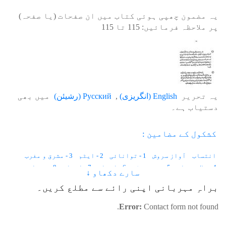
یہ مضمون چھپی ہوئی کتاب میں ان صفحات (یا صفحہ)
پر ملاحظہ فرمائیں:
115
تا
115
یہ تحریر
English
(
انگریزی
)
Русский
(
رشیئن
)
میں بھی
دستیاب ہے۔
کشکول کے مضامین :
انتساب
آواز سروش
1 - توانائی
2 - ایٹم
3 - مشرق و مغرب
4 - خلا ئی تار
5 - بجنی مٹی
6 - انجام
7 - اوصاف
8 - وجدان
سارے دکھاو ↓
9 - منزل
10 - کائناتی مشین
11 - کیش چیک
12 - فرشتے
براہِ مہربانی اپنی رائے سے مطلع کریں۔
13 - علمِ کتاب
14 - روحانی آدمی
15 - سکون
16 - خوف اور غم
17 - پہچان
18 - بندہ
19 - آنسو
20 - اللہ کے دوست
Error:
Contact form not found.
21 - ازدواجی زندگی
22 - انا کی لہریں
23 - خواب
24 - ڈائی
25 - روح کا نام
26 - صورتیں
27 - خیروشر
28 - سرکل
29 - یقین