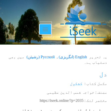
Toggle
navigation
یہ تحریر
English
(
انگریزی
)
Русский
(
رشیئن
)
میں بھی
دستیاب ہے۔
دل
مکمل کتاب :
کشکول
مصنف : خواجہ شمس الدین عظیمی
مختصر لنک :
https://iseek.online/?p=2035
ہمارے اطراف میں بکھرے ہوئے مختلف