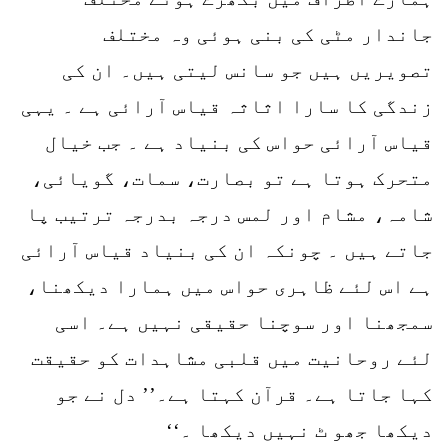
جاندار مٹی کی بنی ہوئی وہ مختلف
تصویریں ہیں جو سانس لیتی ہیں۔ ان کی
زندگی کا سارا اثاثہ قیاس آرائی ہے ۔ یہی
قیاس آرائی حواس کی بنیاد ہے ۔ جب خیال
متحرک ہوتا ہے تو بصارت، سمات، گویائی،
شامہ، مشام اور لمس درجہ بدرجہ ترتیب پا
جاتے ہیں ۔ چونکہ ان کی بنیاد قیاس آرائی
ہے اس لئے ظاہری حواس میں ہمارا دیکھنا،
سمجھنا اور سوچنا حقیقی نہیں ہے۔ اسی
لئے روحانیت میں قلبی مشاہدات کو حقیقت
کہا جاتا ہے۔ قرآن کہتا ہے۔’’ دل نے جو
دیکھا جھو ٹ نہیں دیکھا ۔‘‘