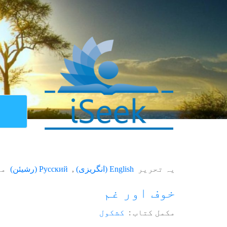
یہ تحریر
English
(
انگریزی
)
Русский
(
رشیئن
)
می
خوف اور غم
مکمل کتاب :
کشکول