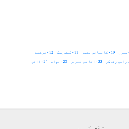
10 - کائناتی مشین
11 - کیش چیک
12 - فرشتے
22 - انا کی لہریں
23 - خواب
24 - ڈائی
35 - نسیمِ سحر
36 - نورونار
46 - فریبِ نظر
47 - فن
48 - پردہ
49 - تاثرات
59 - مایا جال
60 - ماں باپ
61 - کبرو نخوت
ٹوٹ پھوٹ
72 - لہو لہو
74 - ضمانت
83 - تلاش
84 - محبت
85 - جنت و دوزخ
86 - وجود
97 - آسمانی کتابیں
98 - لطیف
99 - نونہال
109 - لیل و نہار
110 - کورچشم
111 - لحد
121 - عبرت
122 - نصیحت
123 - عفریت
124 - اطلاع
134 - اللہ کا فضل
135 - دل
136 - بے بضاعتی
تلاش کریں