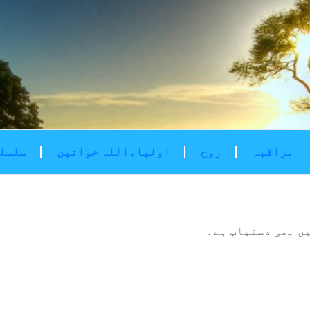
مراقبہ
روح
اولیاءاللہ خواتین
سلسلۂ
ں بھی دستیاب ہے۔