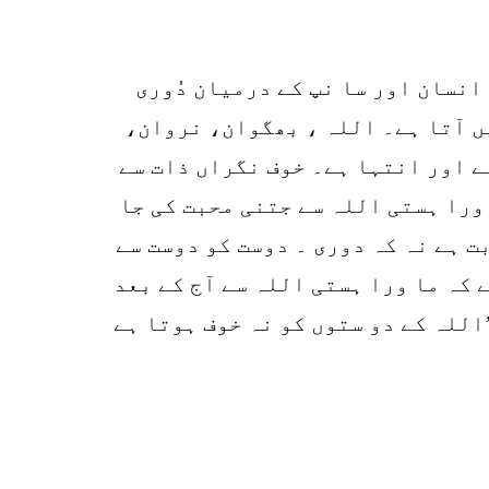
r
p
انسان اور سا نپ کے درمیان دُوری
o
یں آتا ہے۔ اللہ ، بھگوان، نروان،
 ہے اور انتہا ہے۔ خوف نگراں ذات سے
ورا ہستی اللہ سے جتنی محبت کی جا
ت ہے نہ کہ دوری ۔ دوست کو دوست سے
 کہ ما ورا ہستی اللہ سے آج کے بعد
’اللہ کے دو ستوں کو نہ خوف ہوتا ہے