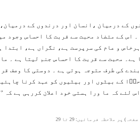
وں کے درمیان ،انسان اور درندوں کے درمیان، 
 ۔ اس کے متضاد محبت سے قربت کا احساس وجود م
ہستی ہرخاص و عام کی سرپرست ہے، نگراں ہے، ابتدا
ہے۔ محبت سے قربت کا احساس جنم لیتا ہے ۔ ما 
بندے کی طرف متوجہ ہوتی ہے ۔ دوستی کا وصف قرب
حوؔا کے بیٹوں اور بیٹیوں کو عہد کرنا چاہئیے
س لئے کہ ما ورا ہستی خود اعلان کررہی ہے کہ ’
صفحہ) پر ملاحظہ فرمائیں:
29
تا
29