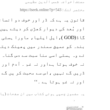
مصنف : خواجہ شمس الدین عظیمی
مختصر لنک :
https://iseek.online/?p=543
قانون یہ ہے کہ ڈر اور خوف دو انسان
اور بُعد کی دیوار کھڑی کر دیتے ہیں
گاڈ(GOD )،ایل ایلیا، ماورا 
بندہ کو عمیق سمندر میں پھینک دیتا 
ئے وہ ہستی اسی منا سبت سے دس گناہ 
نہ خوف ہوتا ہےاور نہ غم ۔ آدم اور 
ڈریں گے نہیں ،اس سے محبت کر یں گے ا
اور نہ غم ہوتا ہے ۔‘‘
یہ مضمون چھپی ہوئی کتاب میں ان صفحات (یا 