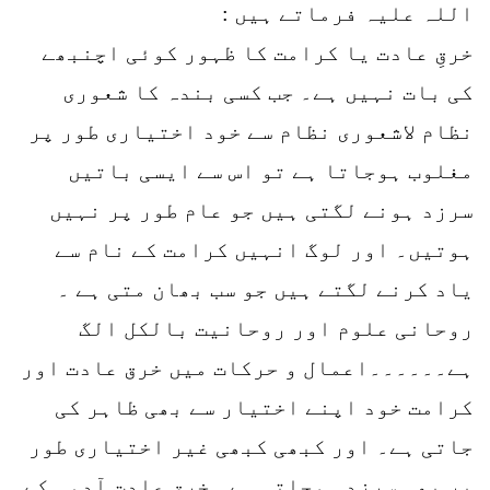
اللہ علیہ فرماتے ہیں :
خرقِ عادت یا کرامت کا ظہور کوئی اچنبھے
کی بات نہیں ہے۔ جب کسی بندہ کا شعوری
نظام لاشعوری نظام سے خود اختیاری طور پر
مغلوب ہوجاتا ہے تو اس سے ایسی باتیں
سرزد ہونے لگتی ہیں جو عام طور پر نہیں
ہوتیں۔ اور لوگ انہیں کرامت کے نام سے
یاد کرنے لگتے ہیں جو سب بھان متی ہے ۔
روحانی علوم اور روحانیت بالکل الگ
ہے۔۔۔۔۔۔اعمال و حرکات میں خرق عادت اور
کرامت خود اپنے اختیار سے بھی ظاہر کی
جاتی ہے۔ اور کبھی کبھی غیر اختیاری طور
پر بھی سرزد ہوجاتی ہے۔ خرق عادت آدمی کے