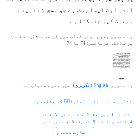
اندر ایک ایسا وصف ہے جو مشق کے ذریعے
متحرک کیا جاسکتا ہے۔
یہ مضمون چھپی ہوئی کتاب میں ان صفحات (یا صفحہ)
پر ملاحظہ فرمائیں:
74
تا
74
یہ تحریر
English
(
انگریزی
)
میں بھی دستیاب ہے۔
تذکرہ قلندر بابا اولیاءؒ کے مضامین :
انتساب
1 - پیش لفظ
2 - حالات زندگی
3 - قلندر
4 - قلندری سلسلہ
5 - تعارف
6 - جائے پیدائش
7 - تعلیم و تربیت
8 - روحانی تربیت
9 - درونِ خانہ
سارے دکھاو ↓
10 - روزگار
11 - بیعت
12 - مقام ولایت
13 - اخلاق حسنہ