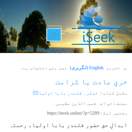
Toggle
navigation
یہ تحریر
English
(
انگریزی
)
میں بھی دستیاب ہے۔
خرقِ عادت یا کرامت
مکمل کتاب :
تذکرہ قلندر بابا اولیاءؒ
مصنف : خواجہ شمس الدّین عظیمی
مختصر لنک :
https://iseek.online/?p=5289
ابدالِ حق حضور قلندر بابا اولیاء رحمتہ