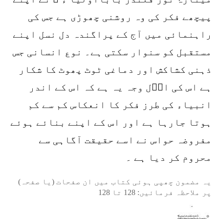
پیچھے فکر کی وہ روشنی چھوڑی ہے جس کی
راہنمائی میں آج کے پراگندہ دل نسل اپنے
مستقبل کو سنوار سکتی ہے۔ نوع انسانی جس
ذہنی کشاکش اور دماغی ٹوٹ پھوٹ کا شکار
ہے اس کی اوؔل وجہ یہ ہے کہ اس کے اندر
انبیاء کی طرز فکر کا انعکاس کم سے کم
ہوتا جارہا ہے اور اس کے اپنے بنائے ہوئے
مفروضہ حواس نے اسے حقیقت آگاہی سے
محروم کر دیا ہے ۔
یہ مضمون چھپی ہوئی کتاب میں ان صفحات (یا صفحہ)
پر ملاحظہ فرمائیں:
128
تا
128