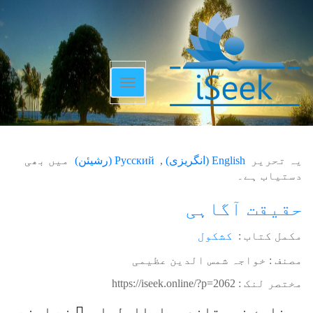
Toggle
navigation
یہ تحریر
English
(
انگریزی
)
Русский
(
رشیئن
)
میں بھی
دستیاب ہے۔
حقیقت آگاہی
مکمل کتاب :
کشکول
مصنف : خواجہ شمس الدین عظیمی
مختصر لنک :
https://iseek.online/?p=2062
مینارۂ نور قلندر بابااولیا ء ؒ نے اپنے