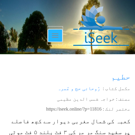
Toggle
navigation
حطیم
مکمل کتاب :
رُوحانی حج و عُمرہ
مصنف : خواجہ شمس الدین عظیمی
مختصر لنک :
https://iseek.online/?p=11816
کعبہ کی شمال مغربی دیوار سے کچھ فاصلے
پر سفید سنگ مر مر کی ۳ فٹ بلند ۵ فٹ موٹی