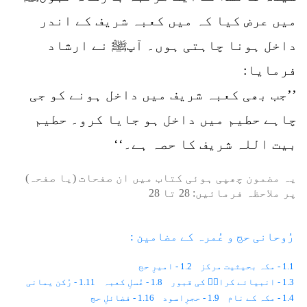
میں عرض کیا کہ میں کعبہ شریف کے اندر
داخل ہونا چاہتی ہوں۔ آپﷺ نے ارشاد
فرمایا:
’’جب بھی کعبہ شریف میں داخل ہونے کو جی
چاہے حطیم میں داخل ہو جایا کرو۔ حطیم
بیت اللہ شریف کا حصہ ہے۔‘‘
یہ مضمون چھپی ہوئی کتاب میں ان صفحات (یا صفحہ)
پر ملاحظہ فرمائیں:
28
تا
28
رُوحانی حج و عُمرہ کے مضامین :
1.1 - مکہ بحیثیت مرکز
1.2 - امیرِ حج
1.3 - انبیائے کرامؑ کی قبور
1.8 - غُسلِ کعبہ
1.11 - رُکن یمانی
1.4 - مکہ کے نام
1.9 - حجرِاسود
1.16 - فضائلِ حج