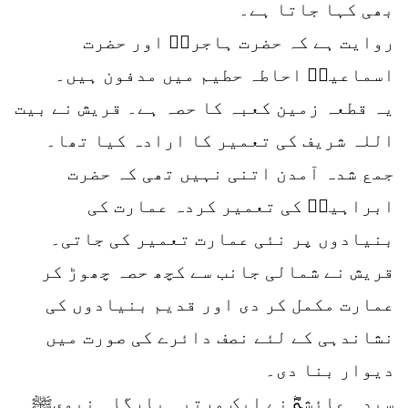
بھی کہا جاتا ہے۔
روایت ہے کہ حضرت ہاجرہؓ اور حضرت
اسماعیلؑ احاطہ حطیم میں مدفون ہیں۔
یہ قطعہ زمین کعبہ کا حصہ ہے۔ قریش نے بیت
اللہ شریف کی تعمیر کا ارادہ کیا تھا۔
جمع شدہ آمدن اتنی نہیں تھی کہ حضرت
ابراہیمؑ کی تعمیر کردہ عمارت کی
بنیادوں پر نئی عمارت تعمیر کی جاتی۔
قریش نے شمالی جانب سے کچھ حصہ چھوڑ کر
عمارت مکمل کر دی اور قدیم بنیادوں کی
نشاندہی کے لئے نصف دائرے کی صورت میں
دیوار بنا دی۔
سیدہ عائشہؓ نے ایک مرتبہ بارگاہ نبویﷺ