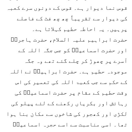
قوس نما دیوار ہے۔ قوس کے دونوں سرے کعبہ
کی دیوار سے تقریباً چھ چھ فٹ کے فاصلے
پرہیں۔ یہ احاطہ حطیم کہلاتا ہے۔
حضرت ابراہیم علیہ السلام، حضرت ہاجرہؓ
اور حضرت اسماعیلؑ کو جس جگہ اللہ کے
آسرے پر چھوڑ کر چلے گئے تھے وہ جگہ
موجودہ حطیم ہے۔ حضرت ابراہیمؑ نے اللہ
کے حکم سے جب کعبۃ اللہ کی تعمیر کی اس
وقت حطیم کے مقام پر حضرت اسماعیلؑ کی
رہائش اور بکریاں رکھنے کے لئے پیلو کی
لکڑی اور کھجور کی شاخوں سے مکان بنا ہوا
تھا۔ اسی مناسبت سے اسے حجرہ اسماعیلؑ