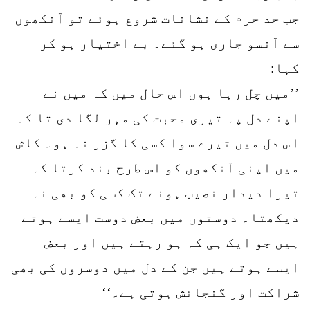
جب حد حرم کے نشانات شروع ہوئے تو آنکھوں
سے آنسو جاری ہو گئے۔ بے اختیار ہو کر
کہا:
’’میں چل رہا ہوں اس حال میں کہ میں نے
اپنے دل پہ تیری محبت کی مہر لگا دی تا کہ
اس دل میں تیرے سوا کسی کا گزر نہ ہو۔ کاش
میں اپنی آنکھوں کو اس طرح بند کرتا کہ
تیرا دیدار نصیب ہونے تک کسی کو بھی نہ
دیکھتا۔ دوستوں میں بعض دوست ایسے ہوتے
ہیں جو ایک ہی کہ ہو رہتے ہیں اور بعض
ایسے ہوتے ہیں جن کے دل میں دوسروں کی بھی
شراکت اور گنجائش ہوتی ہے۔‘‘