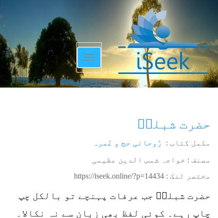
Toggle
navigation
حضرت شبلیؒ
مکمل کتاب :
رُوحانی حج و عُمرہ
مصنف : خواجہ شمس الدین عظیمی
مختصر لنک :
https://iseek.online/?p=14434
حضرت شبلیؒ جب عرفات پہنچے تو بالکل چپ
چاپ رہے۔ کوئی لفظ بھی زبان سے نہ نکالا۔