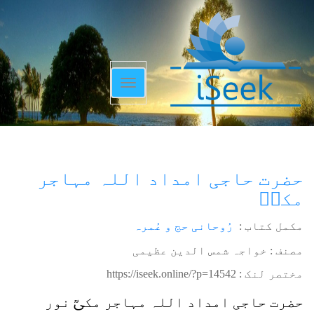
Toggle
navigation
حضرت حاجی امداد اللہ مہاجر
مکیؒ
مکمل کتاب :
رُوحانی حج و عُمرہ
مصنف : خواجہ شمس الدین عظیمی
مختصر لنک :
https://iseek.online/?p=14542
حضرت حاجی امداد اللہ مہاجر مکیؒ نور