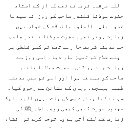
اللہ مرقدہ فرماتے تھے کہ ان کے استاد
حضرت مولانا قلندر صاحب کو روزانہ سیدنا
حضور علیہ الصلوٰۃ والسلام کی خواب میں
زیارت ہوتی تھی۔ حضرت مولانا قلندر صاحب
جب مدینہ شریف جا رہے تھے تو کسی غلطی پر
اپنے غلام کو تھپڑ مار دیا۔ اسی روز سے
زیارت بند ہو گئی۔ حضرت مولانا قلندر
صاحب کو بہت غم ہوا اور اسی غم میں مدینہ
طیبہ پہنچے، وہاں کے مشائخ سے رجوع کیا۔
سب نے کہا ہمارے بس کی بات نہیں البتہ ایک
مجذوب عورت کبھی کبھی روضہ اطہرﷺ کی
زیارت کے لئے آتی ہے وہ توجہ کرے تو انشاء