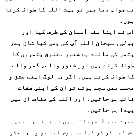
نے جواب دیا میں تو بیت اللہ کا طواف کرتا
ہوں۔
اس نے اپنا منہ آسمان کی طرف کیا اور
بولی، سبحان اللہ آپ کی بھی کیا شان ہے،
پتھر کی مانند بے شعور مخلوق پتھروں کا
طواف کرتے ہیں اور شعور والے، گھر والے
کا طواف کرتے ہیں۔ اگر یہ لوگ اپنے عشق و
محبت میں سچے ہوتے تو ان کی اپنی صفات
غائب ہو جاتیں۔ اور اللہ کی صفات ان میں
پیدا ہو جاتیں۔
حضرت جنیدؒ فرماتے ہیں کہ فرط غم سے میں
غش کھا کر گر گیا جب ہوش آیا تو وہ جا چکی