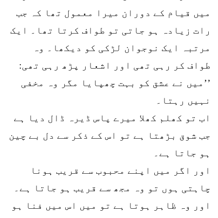
میں قیام کے دوران میرا معمول تھا کہ جب
رات زیادہ ہو جاتی تو طواف کرتا تھا۔ ایک
مرتبہ ایک نوجوان لڑکی کو دیکھا۔ وہ
طواف کر رہی تھی اور اشعار پڑھ رہی تھی:
’’میں نے عشق کو بہت چھپایا مگر وہ مخفی
نہیں رہتا۔
اب تو کھلم کھلا میرے پاس ڈیرہ ڈال دیا ہے
جب شوق بڑھتا ہے تو اس کے ذکر سے دل بے چین
ہو جاتا ہے۔
اور اگر میں اپنے محبوب سے قریب ہونا
چاہتی ہوں تو وہ مجھ سے قریب ہو جاتا ہے۔
اور وہ ظاہر ہوتا ہے تو میں اس میں فنا ہو