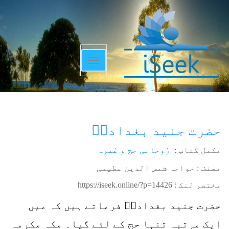
Toggle
navigation
حضرت جنید بغدادیؒ
مکمل کتاب :
رُوحانی حج و عُمرہ
مصنف : خواجہ شمس الدین عظیمی
مختصر لنک :
https://iseek.online/?p=14426
حضرت جنید بغدادیؒ فرماتے ہیں کہ میں
ایک مرتبہ تنہا حج کے لئے گیا۔ مکہ مکرمہ