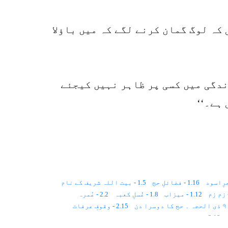
o
کہ لوگ گمان کرنے لگے کہ میں باؤلا
ندگی میں کسی پر ظاہر نہیں کیجئے
ہے۔‘‘
1.16 - فضائلِ حج
1.5 - بیت اللہ شریف کے نام
1.12 - میزاب
1.8 - غُسلِ کعبہ
2.2 - عُمرہ
2.15 - وقوفِ عرفات
2.19 - ۱۲ذی الحجہ۔۔۔حج کا پانچواں دن