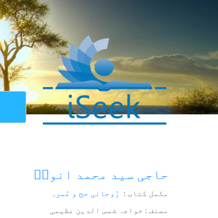
حاجی سید محمد انورؒ
مکمل کتاب :
رُوحانی حج و عُمرہ
مصنف : خواجہ شمس الدین عظیمی