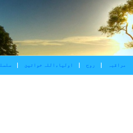
مراقبہ
روح
اولیاءاللہ خواتین
سلسلۂ