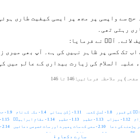
حج سے واپسی پر مجھ پر ایسی کیفیت طاری ہوئی 
ری رہتی تھی۔
 لائے۔ آپؒ نے فرمایا:
 اب تک کسی پر ظاہر نہیں کی ہے۔ آپ بھی میری ز
 علیہ السلام کی زیارت بیداری کے عالم میں کی 
صفحہ) پر ملاحظہ فرمائیں:
146
تا
146
1.8 - غُسلِ کعبہ
1.11 - رُکن یمانی
1.4 - مکہ کے نام
1.9 - حجرِاسود
1.12 - میزاب
1.13 - حطیم
1.13 - حطیم
1.14 - مقامِ ابراہیمؑ
1.15 - زم زم
2.10 - سعی کے سات پھیرے اور سات خصوصی دعائیں
2.14 - ۹ ذی الحجہ ۔ حج کا دوسرا دن
2.3 - زم زم
2.11 - مناسکِ حج
2.1 - حج اور عمرے کا طریقہ
سارے دکھاو ↓