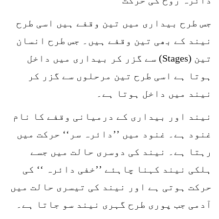
جس طرح بیداری میں تین وقفے ہیں اسی طرح
نیند کے بھی تین وقفے ہیں۔ جس طرح انسان
تین (Stages) سے گزر کر بیداری میں داخل
ہوتا ہے اسی طرح تین مرحلوں سے گزر کر
نیند میں داخل ہوتا ہے۔
نیند اور بیداری کے درمیانی وقفے کا نام
غنود ہے۔ غنود میں ’’دائرہ سر‘‘ حرکت میں
رہتا ہے۔ نیند کی دوسری حالت میں جسے
ہلکی نیند کہنا چاہئے ’’خفی دائرہ ‘‘ کی
حرکت ہوتی ہے اور نیند کی تیسری حالت میں
آدمی جب پوری طرح گہری نیند سو جاتا ہے۔