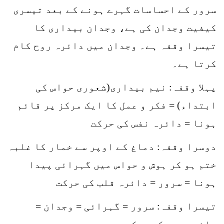
سرور کے احساسات گہرے ہونے کے بعد تیسری
کیفیت وجدان کی ہے، وجدان بیداری کا
تیسرا وقفہ ہے۔ وجدان میں دائرہ روح کام
کرتا ہے۔
پہلا وقفہ: نیم بیداری(شعوری حواس کی
ابتداء) = فکر و عمل کا ایک مرکز پر قائم
ہونا = دائرہ نفس کی حرکت
دوسرا وقفہ: دماغ کے اوپر سے خمار کا غلبہ
ختم ہو کر ہوش و حواس میں گہرائی پیدا
ہونا = سرور = دائرہ قلب کی حرکت
تیسرا وقفہ: سرور = گہرائی = وجدان =
دائرہ روح کی حرکت