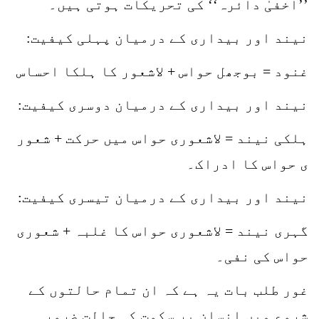
’’اخفیٰ دائرہ‘‘ کی تحریکات ہوتی ہیں۔
نیند اور بیداری کے درمیان پہلی کیفیت:
غنود = بوجھل حواس + لاشعور کا ہلکا احساس
نیند اور بیداری کے درمیان دوسری کیفیت:
ہلکی نیند = لاشعوری حواس میں حرکت + شعور
ی حواس کا ادراک۔
نیند اور بیداری کے درمیان تیسری کیفیت:
گہری نیند = لاشعوری حواس کا غلبہ + شعوری
حواس کی نفی۔
غور طلب بات یہ ہے کہ ان تمام حالتوں کے
شروع میں انسان پر سکوت کی حالت ضرور