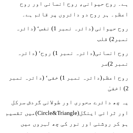
ہے۔ روح حیوانی، روح انسانی اور روح
اعظم۔ ہر روح دو دائروں پر قائم ہے۔
روح حیوانی (دائرہ نمبر 1) نفس‘ (دائرہ
نمبر2) قلب
روح انسانی(دائرہ نمبر 1) روح‘ (دائرہ
نمبر 2)سر
روح اعظم(دائرہ نمبر 1) خفی‘ (دائرہ نمبر
2) اخفیٰ
یہ چھ دائرے محوری اور طولانی گردش سرکل
اور ٹرائی اینگل(Circle&Triangle)میں تقسیم
ہو کر روشنی اور نور کی چھ لہروں میں