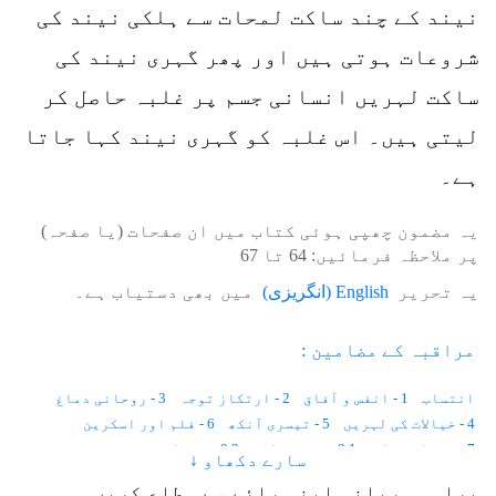
نیند کے چند ساکت لمحات سے ہلکی نیند کی
شروعات ہوتی ہیں اور پھر گہری نیند کی
ساکت لہریں انسانی جسم پر غلبہ حاصل کر
لیتی ہیں۔ اس غلبہ کو گہری نیند کہا جاتا
ہے۔
یہ مضمون چھپی ہوئی کتاب میں ان صفحات (یا صفحہ)
پر ملاحظہ فرمائیں:
64
تا
67
یہ تحریر
English
(
انگریزی
)
میں بھی دستیاب ہے۔
مراقبہ کے مضامین :
انتساب
1 - انفس و آفاق
2 - ارتکاز توجہ
3 - روحانی دماغ
4 - خیالات کی لہریں
5 - تیسری آنکھ
6 - فلم اور اسکرین
7 - روح کی حرکت
8.1 - برقی نظام
8.2 - تین کرنٹ
سارے دکھاو ↓
9.1 - تین پرت
9.2 - نظر کا قانون
10 - كائنات کا قلب
براہِ مہربانی اپنی رائے سے مطلع کریں۔