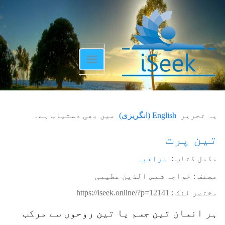
Toggle
navigation
یہ تحریر
English
(
انگریزی
)
میں بھی دستیاب ہے۔
تین پرت
مکمل کتاب :
مراقبہ
مصنف : خواجہ شمس الدّین عظیمی
مختصر لنک :
https://iseek.online/?p=12141
ہر انسان تین جسم یا تین روحوں سے مرکب