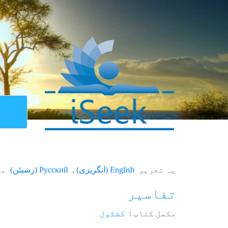
یہ تحریر
English
(
انگریزی
)
Русский
(
رشیئن
)
می
تفاسیر
مکمل کتاب :
کشکول