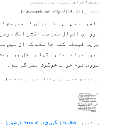
مصنف : خواجہ شمس الدین عظیمی
مختصر لنک :
https://iseek.online/?p=2149
المیہ تو یہ ہے کہ قرآن کے مفہوم کے
اور ان اقوال میں سے اکثر ایک دوسرے
پریہ فیصلہ کیا جا سکے کہ ان میں سے
اور لمبا درخت بن گیا یا کل جو درخت
پوری قوم خواب خرگوش میں گم ہے ۔
یہ مضمون چھپی ہوئی کتاب میں ان صفحات (یا 
یہ تحریر
English
(
انگریزی
)
Русский
(
رشیئن
)
می