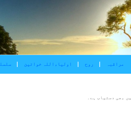
مراقبہ
روح
اولیاءاللہ خواتین
سلسلۂ
ں بھی دستیاب ہے۔