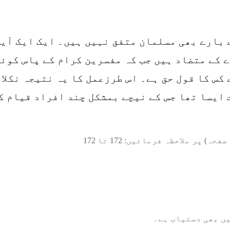
 بارے بھی مسلمان متفق نہیں ہیں۔ ایک ایک آیت
 کے متضاد ہیں جب کہ مفسرین کرام کے پاس کوئی
 کس کا قول حق ہے۔ اس طرزعمل کا یہ نتیجہ نکلا
 ایسا تھا جس کے نیچے بمشکل چند افراد قیام ک
صفحہ) پر ملاحظہ فرمائیں:
172
تا
172
ں بھی دستیاب ہے۔