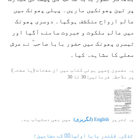
پر تین پھونکیں ماریں۔ پہلی پھونک میں
عالم ارواح منکشف ہوگیا۔ دوسری پھونک
میں عالم ملکوت و جبروت سامنے آگیا اور
تیسری پھونک میں حضور بابا صاحب ؒ نے عرش
معلی کا مشاہدہ کیا۔
یہ مضمون چھپی ہوئی کتاب میں ان صفحات (یا صفحہ)
پر ملاحظہ فرمائیں:
30
تا
30
یہ تحریر
English
(
انگریزی
)
میں بھی دستیاب ہے۔
تذکرہ قلندر بابا اولیاءؒ کے مضامین :