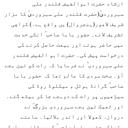
ارشاد حضرت ابوالفیض قلندر علی
سہروردیؒ(حضرت قلندر علی سہروردیؒ کا مزار
شریف لاھور(ہنجروال) یں واقع ہے۔) کراچی
تشریف لائے۔ حضور بابا صاحب ؒ انکی خدمت
میں حاضر ہوئے اور بیعت حاصل کرنے کی
درخواست پیش کی۔ حضرت ابو الفیض قلندر
علی سہروردی ؒ نے فرمایا کہ رات کو تین بجے
آؤ۔ سخت سردی کا عالم تھا کہ حضور بابا
صاحب ؒ گرانڈ ہوٹل ، میکلوڈ روڈ کی
سیڑھیوں پر رات کے دوبجے جا کر بیٹھ گئے۔
اور ٹھیک تین بجے سہروردی بزرگؒ نے
دروازہ کھولا اور اندر بلالیا۔ سامنے
بٹھاکر حضور بابا صاحب ؒ کی پیشانی مبارک