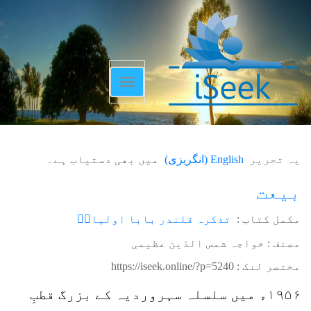
Toggle
navigation
یہ تحریر
English
(
انگریزی
)
میں بھی دستیاب ہے۔
بیعت
مکمل کتاب :
تذکرہ قلندر بابا اولیاءؒ
مصنف : خواجہ شمس الدّین عظیمی
مختصر لنک :
https://iseek.online/?p=5240
۱۹۵۶ء میں سلسلہ سہروردیہ کے بزرگ قطبِ