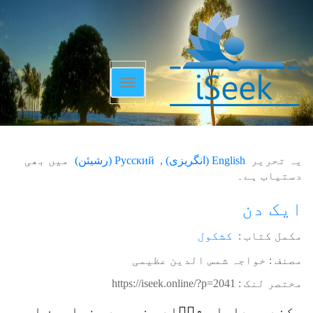
Toggle
navigation
یہ تحریر
English
(
انگریزی
)
Русский
(
رشیئن
)
میں بھی
دستیاب ہے۔
ایک دن
مکمل کتاب :
کشکول
مصنف : خواجہ شمس الدین عظیمی
مختصر لنک :
https://iseek.online/?p=2041
سکندر، دارا، شدؔاد، نمرود، فراعین اور