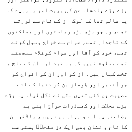
بڑے بڑے بادشاہ جن کی ہیبت اور بربریت کا
یہ عالم تھا کہ لوگ ا ن کے نام سے لرزتے
تھے، وہ جو بڑی بڑی ریاستوں اور مملکتوں
کے تاجدار تھے، عوام سے خراج وصول کرتے
تھے، خود کو آقا اور عوام کوغلام سمجھتے
تھے معلوم نہیں کہ وہ خود اور ان کے تاج و
تخت کہاں ہیں۔ ان کو اور ان کی افواج کو
جو آندھی اور طوفان بن کر دنیا کے لئے
مصیبت بن گئی تھیں مٹی نے نگل لیا۔ یہ بڑے
بڑے محلات اور کھنڈرات جوآج اپنی بے
بضاعتی پر آنسو بہار رہے ہیں ، بالآخر ان
کا نام و نشان بھی ایک دن صفحہؑ ہستی سے