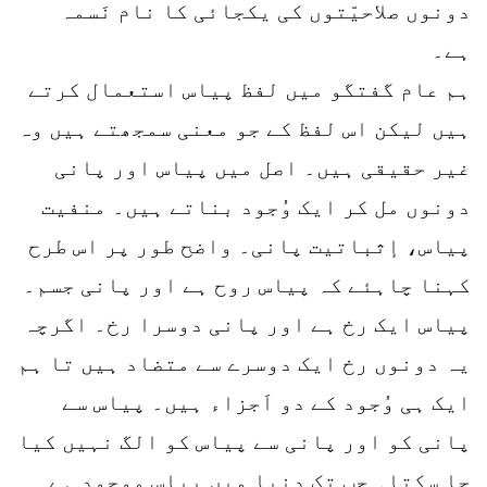
دونوں صلاحیّتوں کی یکجائی کا نام نَسمہ
ہے۔
ہم عام گفتگو میں لفظ پیاس استعمال کرتے
ہیں لیکن اس لفظ کے جو معنی سمجھتے ہیں وہ
غیر حقیقی ہیں۔ اصل میں پیاس اور پانی
دونوں مل کر ایک وُجود بناتے ہیں۔ منفیت
پیاس، إثباتیت پانی۔ واضح طور پر اس طرح
کہنا چاہئے کہ پیاس روح ہے اور پانی جسم۔
پیاس ایک رخ ہے اور پانی دوسرا رخ۔ اگرچہ
یہ دونوں رخ ایک دوسرے سے متضاد ہیں تا ہم
ایک ہی وُجود کے دو اَجزاء ہیں۔ پیاس سے
پانی کو اور پانی سے پیاس کو الگ نہیں کیا
جا سکتا۔ جب تک دنیا میں پیاس موجود ہے