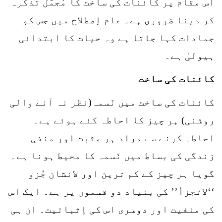
اس مقام پر کائنات کی ساخت کا مُجمّل تذکرہ
کر دینا ضروری ہے۔ عام اِصطلاح میں جس کو
جمادات کہا جاتا ہے وہ حیات کا ابتدائی
ہیولیٰ ہے۔
کائنات کی ساخت
کائنات کی ساخت میں نَسمہ(نظر نہ آنے والی
روشنی) ہر چیز کا احاطہ کئے ہوئے ہے۔
احاطہ کرنے سے مراد ہر مثبت اور منفی
زندگی کی بساط میں نَسمہ کا محیط ہونا ہے۔
گویا ہر چیز کے کم ترین اور لانشان جُزو
‘‘لاتجزأ’’ کی بنیاد دو قسموں پر ہے۔ ایک اس
کی منفیت اور دوسری اس کی إثباتیت۔ ان ہی