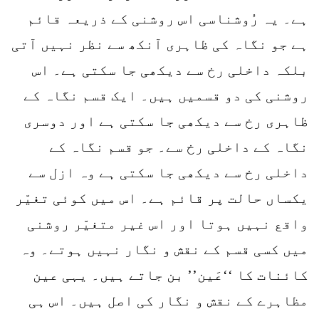
ہے۔ یہ رُوشناسی اس روشنی کے ذریعہ قائم
ہے جو نگاہ کی ظاہری آنکھ سے نظر نہیں آتی
بلکہ داخلی رخ سے دیکھی جا سکتی ہے۔ اس
روشنی کی دو قسمیں ہیں۔ ایک قسم نگاہ کے
ظاہری رخ سے دیکھی جا سکتی ہے اور دوسری
نگاہ کے داخلی رخ سے۔ جو قسم نگاہ کے
داخلی رخ سے دیکھی جا سکتی ہے وہ ازل سے
یکساں حالت پر قائم ہے۔ اس میں کوئی تغیّر
واقع نہیں ہوتا اور اس غیر متغیّر روشنی
میں کسی قسم کے نقش و نگار نہیں ہوتے۔ وہ
کائنات کا ‘‘عَین’’ بن جاتے ہیں۔ یہی عین
مظاہرے کے نقش و نگار کی اصل ہیں۔ اس ہی