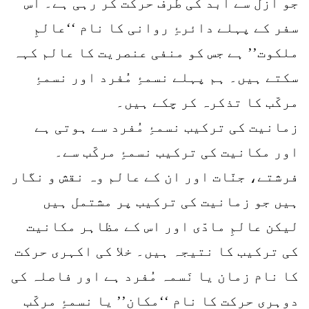
جو ازل سے ابد کی طرف حرکت کر رہی ہے۔ اس
سفر کے پہلے دائرۂِ روانی کا نام ‘‘عالمِ
ملکوت’’ ہے جس کو منفی عنصریت کا عالم کہہ
سکتے ہیں۔ ہم پہلے نسمۂِ مُفرد اور نسمۂِ
مرکّب کا تذکرہ کر چکے ہیں۔
زمانیت کی ترکیب نسمۂِ مُفرد سے ہوتی ہے
اور مکانیت کی ترکیب نسمۂِ مرکّب سے۔
فرشتے، جنّات اور ان کے عالم وہ نقش و نگار
ہیں جو زمانیت کی ترکیب پر مشتمل ہیں
لیکن عالمِ مادّی اور اس کے مظاہر مکانیت
کی ترکیب کا نتیجہ ہیں۔ خلا کی اکہری حرکت
کا نام زمان یا نَسمہ مُفرد ہے اور فاصلہ کی
دوہری حرکت کا نام ‘‘مکان’’ یا نسمۂِ مرکّب