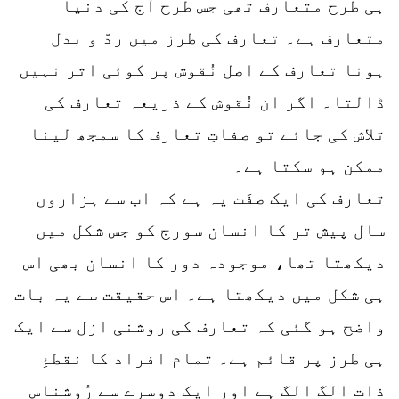
ہی طرح متعارف تھی جس طرح آج کی دنیا
متعارف ہے۔ تعارف کی طرز میں ردّ و بدل
ہونا تعارف کے اصل نُقوش پر کوئی اثر نہیں
ڈالتا۔ اگر ان نُقوش کے ذریعہ تعارف کی
تلاش کی جائے تو صفاتِ تعارف کا سمجھ لینا
ممکن ہو سکتا ہے۔
تعارف کی ایک صفَت یہ ہے کہ اب سے ہزاروں
سال پیش تر کا انسان سورج کو جس شکل میں
دیکھتا تھا، موجودہ دور کا انسان بھی اس
ہی شکل میں دیکھتا ہے۔ اس حقیقت سے یہ بات
واضح ہو گئی کہ تعارف کی روشنی ازل سے ایک
ہی طرز پر قائم ہے۔ تمام افراد کا نقطۂِ
ذات الگ الگ ہے اور ایک دوسرے سے رُوشناس