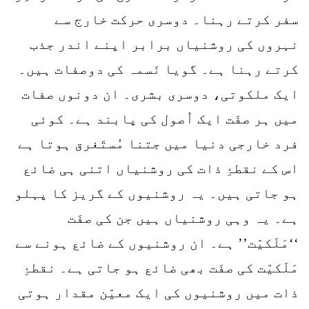
سفر کرتے رہنا۔ دوسری حرکت خارج سے
نہروں کی روشنیاں برابر اپنے اندر جذب
کرتے رہنا ہے۔ گویا نَسمہ کی دوصفات ہیں۔
ایک ملکوتی، دوسری بشری۔ ان دونوں صفات
میں ہر صفَت ایک اُصول کی پابند ہے۔ کوئی
فرد خارجی دنیا میں جتنا مُستَغرق ہوتا ہے
اس کے نقطۂِ ذات کی روشنیاں اتنی ہی ضائع
ہو جاتی ہیں۔ یہ روشنیوں کے گریز کا پہلو
ہے۔ یہ وہی روشنیاں ہیں جن کی صفَت
‘‘مَلَکیّت’’ ہے۔ ان روشنیوں کے ضائع ہونے سے
مَلَکیّت کی صفَت بھی ضائع ہو جاتی ہے۔ نقطۂِ
ذات میں روشنیوں کی ایک معیّن مقدار ہوتی