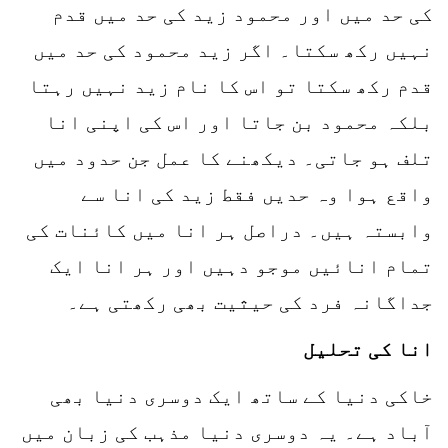
کی حد میں اور محمود زید کی حد میں قدم
نہیں رکھ سکتا۔ اگر زید محمود کی حد میں
قدم رکھ سکتا تو اس کا نام زید نہیں رہتا
بلکہ محمود بن جاتا اور اس کی اپنی انا
تلف ہو جاتی۔ دیکھنے کا عمل جن حدود میں
واقع ہوا وہ حدیں فقط زید کی انا سے
وابستہ ہیں۔ دراصل ہر انا میں کائنات کی
تمام انائیں موجو دہیں اور ہر انا ایک
جداگانہ فرد کی حیثیت بھی رکھتی ہے۔
انا کی تحلیل
خاکی دنیا کے ساتھ ایک دوسری دنیا بھی
آباد ہے۔ یہ دوسری دنیا مذہب کی زبان میں