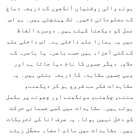
ہونے والی روشنیاں آنکھوں کے ذریعہ دماغ
کے معلوماتی ذخیرہ تک پہنچتی ہیں۔ ہم اس
عمل کو دیکھنا کہتے ہیں۔ دوسرے الفاظ
میں یہ ہمارا علم داخلی ہے۔ اس داخلی علم
کے کئی اَجزاء ہیں جسے باصرہ یا باصرہ کے
علاوہ دیگر حِسوں کا نام دیا جاتا ہے اور
یہی حِسیں مشاہدہ کا ذریعہ بنتی ہیں۔ یہ
مشاہدات فکر سے شروع ہو کر دیکھنے،
سننے، چکھنے، سونگھنے اور چھونے پر مکمل
ہوتے ہیں۔ مشاہدات میں کسی جسمانی حرکت
کو دخل نہیں ہوتا۔ یہ صرف انا کی تحریکات
ہیں۔ مشاہدات میں مادّی اعضاء معطّل رہتے