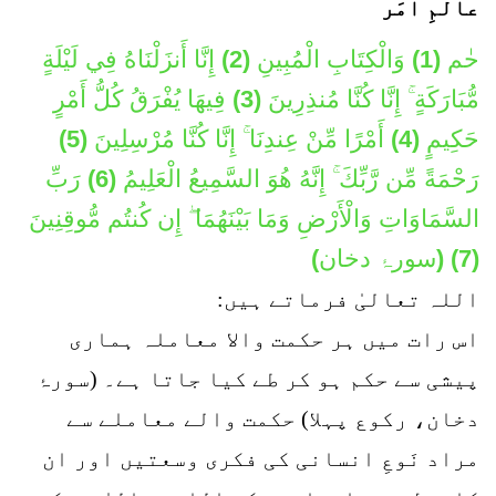
عالمِ امَر
حٰم (1) وَالْكِتَابِ الْمُبِينِ (2) إِنَّا أَنزَلْنَاهُ فِي لَيْلَةٍ
مُّبَارَكَةٍ ۚ إِنَّا كُنَّا مُنذِرِينَ (3) فِيهَا يُفْرَقُ كُلُّ أَمْرٍ
حَكِيمٍ (4) أَمْرًا مِّنْ عِندِنَا ۚ إِنَّا كُنَّا مُرْسِلِينَ (5)
رَحْمَةً مِّن رَّبِّكَ ۚ إِنَّهُ هُوَ السَّمِيعُ الْعَلِيمُ (6) رَبِّ
السَّمَاوَاتِ وَالْأَرْضِ وَمَا بَيْنَهُمَا ۖ إِن كُنتُم مُّوقِنِينَ
(7)
(سورۂ دخان)
اللہ تعالیٰ فرماتے ہیں:
اس رات میں ہر حکمت والا معاملہ ہماری
پیشی سے حکم ہو کر طے کیا جاتا ہے۔ (سورۂ
دخان، رکوع پہلا) حکمت والے معاملے سے
مراد نَوعِ انسانی کی فکری وسعتیں اور ان