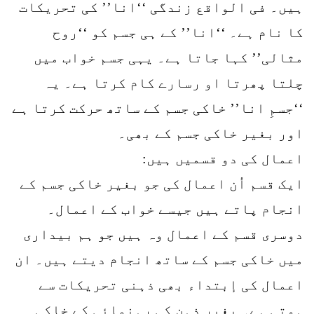
ہیں۔ فی الواقع زندگی ‘‘انا’’ کی تحریکات
کا نام ہے۔ ‘‘انا’’ کے ہی جسم کو ‘‘روح
مثالی’’ کہا جاتا ہے۔ یہی جسم خواب میں
چلتا پھرتا او رسارے کام کرتا ہے۔ یہ
‘‘جسمِ انا’’ خاکی جسم کے ساتھ حرکت کرتا ہے
اور بغیر خاکی جسم کے بھی۔
اعمال کی دو قسمیں ہیں:
ایک قسم اُن اعمال کی جو بغیر خاکی جسم کے
انجام پاتے ہیں جیسے خواب کے اعمال۔
دوسری قسم کے اعمال وہ ہیں جو ہم بیداری
میں خاکی جسم کے ساتھ انجام دیتے ہیں۔ ان
اعمال کی إبتداء بھی ذہنی تحریکات سے
ہوتی ہے۔ بغیر ذہن کی رہنمائی کے خاکی