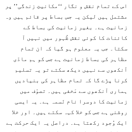
اس کے تمام نقش و نگار ‘‘مکانیتِ زندگی’’ پر
مشتمل ہیں لیکن یہ جس بساط پر قائم ہیں وہ
زمانیت ہے۔ بغیر زمانیت کی بساط کے
کائنات کا کوئی نقش ظُہور میں نہیں آ
سکتا۔ جب یہ معلوم ہو گیا کہ ان تمام
مظاہر کی بساط زمانیت ہے جس کو ہم مادّی
آنکھوں سے نہیں دیکھ سکتے تو یہ تسلیم
کرنا پڑے گا کہ تمام مظاہر کی بنیادیں
ہماری آنکھوں سے مَخفی ہیں۔ تصوّف میں
زمانیت کا دوسرا نام نَسمہ ہے۔ یہ ایسی
روشنی ہے جس کو خلا کہہ سکتے ہیں۔ اور خلا
ایک وُجود رکھتا ہے۔ دراصل یہ ایک حرکت ہے