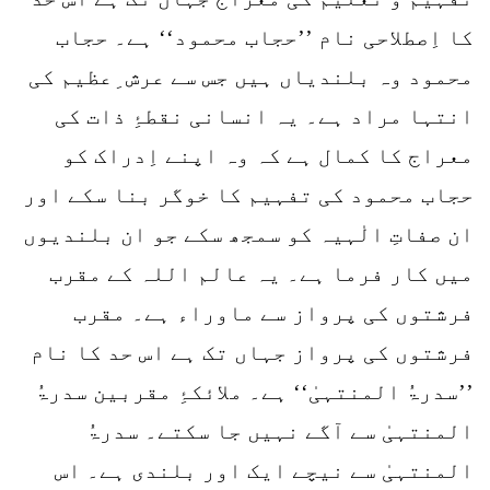
کا اِصطلاحی نام ’’حجاب محمود‘‘ ہے۔ حجاب
محمود وہ بلندیاں ہیں جس سے عرش ِعظیم کی
انتہا مراد ہے۔ یہ انسانی نقطۂِ ذات کی
معراج کا کمال ہے کہ وہ اپنے اِدراک کو
حجاب محمود کی تفہیم کا خوگر بنا سکے اور
ان صفاتِ الٰہیہ کو سمجھ سکے جو ان بلندیوں
میں کار فرما ہے۔ یہ عالم اللہ کے مقرب
فرشتوں کی پرواز سے ماوراء ہے۔ مقرب
فرشتوں کی پرواز جہاں تک ہے اس حد کا نام
’’سدرۃُ المنتہیٰ‘‘ ہے۔ ملائکۂِ مقربین سدرۃُ
المنتہیٰ سے آگے نہیں جا سکتے۔ سدرۃُ
المنتہیٰ سے نیچے ایک اور بلندی ہے۔ اس