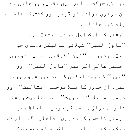
عین کی حرکت مراتب میں تقسیم ہو جاتی ہے۔
ان دونوں مراتب کو گریز اور کشش کے نام سے
یاد کیا جاتاہے۔
روشنی کی ایک اصل جو غیر متغیّر ہے
‘‘صادِرُالعَین’’ کہلاتی ہے لیکن دوسری جو
تغیّر پذیر ہے ‘‘عَین’’ کہلاتی ہے۔ یہ دونوں
اصلیں عالمِ امَر میں ‘‘صادِرُالعَین’’ اور
‘‘عَین’’ کے بعد امکان کی حد میں شروع ہوتی
ہیں۔ ان حدوں کا پہلا مرحلہ ‘‘مِثالیت’’ اور
دوسرا مرحلہ‘‘عنصریت’’ ہے۔ مثالیت روشنی
کا وہ ہیولیٰ ہے جس کو دوسرے الفاظ میں
روشنی کا جسم کہتے ہیں۔ داخلی نگاہ اس کو
دیکھ سکتی ہے اور اِدراک اس کو محسوس کر