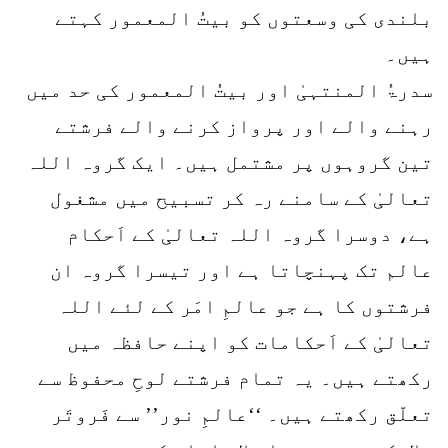
بلندی کی وسعتوں کو بیتُ المعمور کہتے
ہیں۔
سدرۃُ المنتہیٰ اور بیتُ المعمور کی حد میں
رہنے والے اور پرواز کرنے والے فرشتے
تین گروہوں پر مشتمل ہیں۔ ایک گروہ اللہ
تعالیٰ کے سامنے رہ کر تسبیح میں مشغول
ہے، دوسرا گروہ اللہ تعالیٰ کے اَحکام
عالم تک پہنچاتا ہے اور تیسرا گروہ ان
فرشتوں کا ہے جو عالمِ امَر کے لئے اللہ
تعالیٰ کے اَحکامات کو اپنے حافظہ میں
رکھتے ہیں۔ یہ تمام فرشتے لوحِ محفوظ سے
تعلّق رکھتے ہیں۔ ‘‘عالمِ نور’’ سے فَروتَر