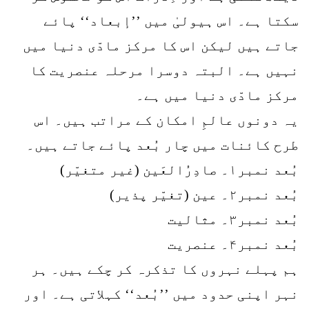
سکتا ہے۔ اس ہیولیٰ میں ’’إبعاد‘‘ پائے
جاتے ہیں لیکن اس کا مرکز مادّی دنیا میں
نہیں ہے۔ البتہ دوسرا مرحلہ عنصریت کا
مرکز مادّی دنیا میں ہے۔
یہ دونوں عالمِ امکان کے مراتب ہیں۔ اس
طرح کائنات میں چار بُعد پائے جاتے ہیں۔
بُعد نمبر۱۔ صادِرُالعَین (غیر متغیّر)
بُعد نمبر۲۔ عین (تغیّر پذیر)
بُعد نمبر۳۔ مثالیت
بُعد نمبر۴۔ عنصریت
ہم پہلے نہروں کا تذکرہ کر چکے ہیں۔ ہر
نہر اپنی حدود میں ’’بُعد‘‘ کہلاتی ہے۔ اور