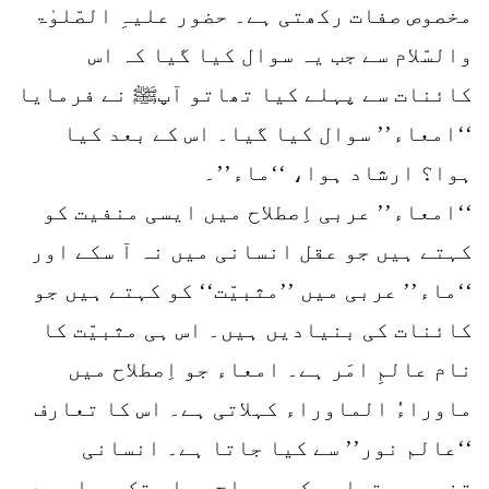
مخصوص صفات رکھتی ہے۔ حضور علیہِ الصّلوٰۃ
والسّلام سے جب یہ سوال کیا گیا کہ اس
کائنات سے پہلے کیا تھاتو آپﷺ نے فرمایا
‘‘امعاء’’ سوال کیا گیا۔ اس کے بعد کیا
ہوا؟ ارشاد ہوا، ‘‘ماء’’۔
‘‘امعاء’’ عربی اِصطلاح میں ایسی منفیت کو
کہتے ہیں جو عقل انسانی میں نہ آ سکے اور
‘‘ماء’’ عربی میں ’’مثبیّت‘‘ کو کہتے ہیں جو
کائنات کی بنیادیں ہیں۔ اس ہی مثبیّت کا
نام عالمِ امَر ہے۔ امعاء جو اِصطلاح میں
ماوراءُ الماوراء کہلاتی ہے۔ اس کا تعارف
‘‘عالم نور’’ سے کیا جاتا ہے۔ انسانی
تفہیم و تعلیم کی معراج جہاں تک ہے اس حد