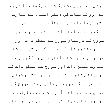
ہوتی ہے۔ یہی مشترک شئے دیکھنے کا ذریعہ
ہے اور کائنات کی دیگر اشیاء سے ہمارے
اتصال کا باعث ہے۔ مثلاً سورج ہماری
آنکھوں کے سامنے آتا ہے تو ہمارے اور
سورج کے درمیان سورج کے نقطۂِ ذات اور
ہمارے نقطۂِ ذات کے علاوہ کوئی تیسری شئے
موجود ہے۔ یہ شئے اتنی سریعُ السَّیر ہے کہ
ہمارے نقطۂِ ذات اور سورج کے نقطۂِ ذات کے
درمیانی فاصلے کو ہر آن ہم رشتہ رکھتی
ہے۔ اس ہی کے ذریعہ ہماری ہستی سورج کی
ہستی سے ابتدائے آفرینش سے متعارف ہے۔
ہزاروں سال پہلے کی دنیا بھی سورج سے اس