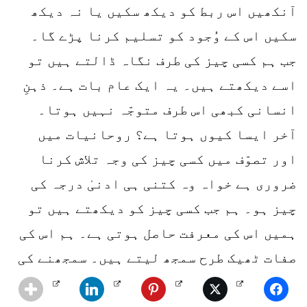
آنکھیں اس ربط کو دیکھ سکیں یا نہ دیکھ
سکیں اس کے وُجود کو تسلیم کرنا پڑے گا۔
جب ہم کسی چیز کی طرف نگاہ ڈالتے ہیں تو
اسے دیکھتے ہیں۔ یہ ایک عام بات ہے۔ ذہنِ
انسانی کبھی اس طرف متوجّہ نہیں ہوتا۔
آخر ایسا کیوں ہوتا ہے؟ روحانیات میں
اور تصوّف میں کسی چیز کی وجہ تلاش کرنا
ضروری ہے خواہ وہ کتنی ہی ادنیٰ درجہ کی
چیز ہو۔ ہم جب کسی چیز کو دیکھتے ہیں تو
ہمیں اس کی معرفت حاصل ہوتی ہے۔ ہم اس کی
صفات ٹھیک طرح سمجھ لیتے ہیں۔ سمجھنے کی
نسبت ذہن کے استعمال کی گہرائی سے تعلّق
رکھتی ہے۔ دوسرے الفاظ میں اس کو زیادہ