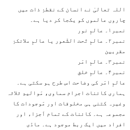
اللہ تعالیٰ نے انسان کے نقطۂِ ذات میں
چاروں عالموں کو یکجا کر دیا ہے۔
نمبر۱۔ عالمِ نور
نمبر۲۔ عالمِ تَحت الشّعور یا عالمِ ملائکۂِ
مقربین
نمبر۳۔ عالمِ امَر
نمبر۴۔ عالمِ خلق
عالمِ امَر کی وضاحت اس طرح ہو سکتی ہے۔
ہماری کائنات اجرام سماوی، مَوالیدِ ثلاثہ
وغیرہ کتنی ہی مخلوقات اور مَوجودات کا
مجموعہ ہے۔ کائنات کے تمام اَجزاء اور
افراد میں ایک ربط موجود ہے۔ مادّی