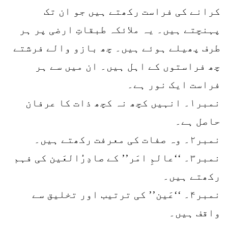
کرانے کی فراست رکھتے ہیں جو ان تک
پہنچتے ہیں۔ یہ ملائکہ طبقاتِ ارضی پر ہر
طرف پھیلے ہوئے ہیں۔ چھ بازو والے فرشتے
چھ فراستوں کے اہل ہیں۔ ان میں سے ہر
فراست ایک نور ہے۔
نمبر۱۔ انہیں کچھ نہ کچھ ذات کا عرفان
حاصل ہے۔
نمبر۲۔ وہ صفات کی معرفت رکھتے ہیں۔
نمبر۳۔ ‘‘عالمِ امَر’’ کے صادِرُالعَین کی فہم
رکھتے ہیں۔
نمبر۴۔ ‘‘عَین’’ کی ترتیب اور تخلیق سے
واقف ہیں۔