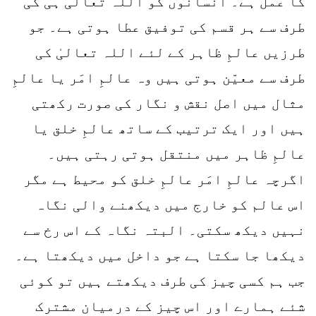
کا عمل ہے۔ انسانوں کو اللہ تعالیٰ ہی کی
طرف سے ہر قسم کی توفیق عطا ہوتی ہے۔ جو
طرزیں عالمِ ظاہر کے لئے اللہ تعالیٰ کی
طرف سے معیّن ہوتی ہیں وہ عالمِ امَر یا عالمِ
مثال میں اصل نقش و نگار کی صورت رکھتی
ہیں اور ایک ترتیب کے ساتھ عالمِ خلق یا
عالمِ ظاہر میں منتقل ہوتی رہتی ہیں۔
اگرچہ عالمِ امَر عالمِ خلق کو محیط ہے مگر
اس عالم کو خارج میں دیکھنے والی نگاہ
نہیں دیکھ سکتی۔ البتہ نگاہ کے اس رخ سے
دیکھا جا سکتا ہے جو داخل میں دیکھتا ہے۔
جب ہم کسی چیز کی طرف دیکھتے ہیں تو کوئی
شئے ہمارے اور اس چیز کے درمیان مشترک