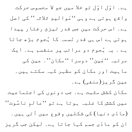
ہے۔ اوّل اوّل تو خلا میں جو لا محسوس حرکت
واقع ہوتی ہے وہی ‘‘مَوالیدِ ثلاثہ’’ کی اصل
ہے۔ اس حرکت میں جس قدر تیزئ رفتار پیدا
ہوتی ہے اس ہی قدر نَسمہ کا ہُجوم بڑھ جاتا
ہے ۔ یہ ہُجوم دو مراتب پر منقسم ہے۔ ایک
مرتبہ ‘‘عَین’’ دوسرا ‘‘مکان’’۔ عین کی
ماہیت اور مکان کو مظہر کہہ سکتے ہیں۔
عین گریز(منفی) ہے۔
مکان کشش مثبت ہے۔ جب دونوں کی اجتماعیت
میں کشش کا غلبہ ہوتا ہے تو ‘‘عالمِ ناسُوت’’
(مادّی دنیا) کی شکلیں وقوع میں آتی ہیں۔
ان کو مادّی جسم کہا جاتا ہے۔ لیکن جب گریز