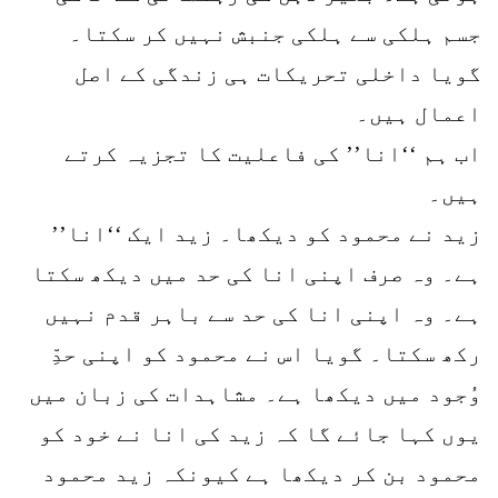
جسم ہلکی سے ہلکی جنبش نہیں کر سکتا۔
گویا داخلی تحریکات ہی زندگی کے اصل
اعمال ہیں۔
اب ہم ‘‘انا’’ کی فاعلیت کا تجزیہ کرتے
ہیں۔
زید نے محمود کو دیکھا۔ زید ایک ‘‘انا’’
ہے۔ وہ صرف اپنی انا کی حد میں دیکھ سکتا
ہے۔ وہ اپنی انا کی حد سے باہر قدم نہیں
رکھ سکتا۔ گویا اس نے محمود کو اپنی حدِّ
وُجود میں دیکھا ہے۔ مشاہدات کی زبان میں
یوں کہا جائے گا کہ زید کی انا نے خود کو
محمود بن کر دیکھا ہے کیونکہ زید محمود