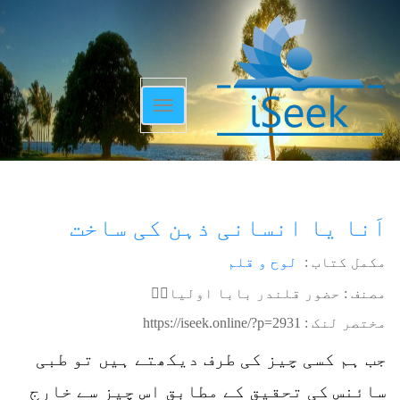
Toggle
navigation
اَنا یا انسانی ذہن کی ساخت
مکمل کتاب :
لوح و قلم
مصنف : حضور قلندر بابا اولیاءؒ
مختصر لنک :
https://iseek.online/?p=2931
جب ہم کسی چیز کی طرف دیکھتے ہیں تو طبی
سائنس کی تحقیق کے مطابق اس چیز سے خارج