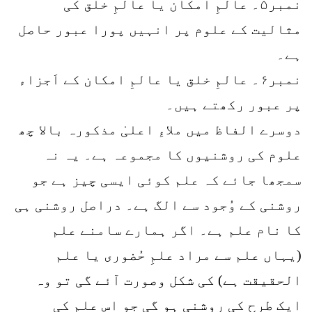
نمبر۵۔ عالمِ امکان یا عالمِ خلق کی
مثالیت کے علوم پر انہیں پورا عبور حاصل
ہے۔
نمبر۶۔ عالمِ خلق یا عالمِ امکان کے اَجزاء
پر عبور رکھتے ہیں۔
دوسرے الفاظ میں ملاءِ اعلیٰ مذکورہ بالا چھ
علوم کی روشنیوں کا مجموعہ ہے۔ یہ نہ
سمجھا جائے کہ علم کوئی ایسی چیز ہے جو
روشنی کے وُجود سے الگ ہے۔ دراصل روشنی ہی
کا نام علم ہے۔ اگر ہمارے سامنے علم
(یہاں علم سے مراد علمِ حُضوری یا علم
الحقیقت ہے) کی شکل وصورت آئے گی تو وہ
ایک طرح کی روشنی ہو گی جو اس علم کی