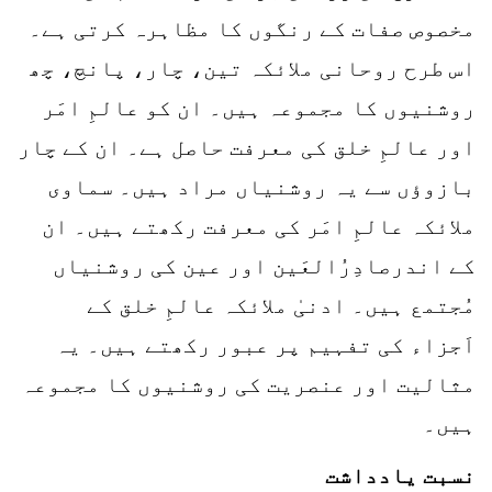
مخصوص صفات کے رنگوں کا مظاہرہ کرتی ہے۔
اس طرح روحانی ملائکہ تین، چار، پانچ، چھ
روشنیوں کا مجموعہ ہیں۔ ان کو عالمِ امَر
اور عالمِ خلق کی معرفت حاصل ہے۔ ان کے چار
بازوؤں سے یہ روشنیاں مراد ہیں۔ سماوی
ملائکہ عالمِ امَر کی معرفت رکھتے ہیں۔ ان
کے اندرصادِرُالعَین اور عین کی روشنیاں
مُجتمع ہیں۔ ادنیٰ ملائکہ عالمِ خلق کے
اَجزاء کی تفہیم پر عبور رکھتے ہیں۔ یہ
مثالیت اور عنصریت کی روشنیوں کا مجموعہ
ہیں۔
نسبت یادداشت