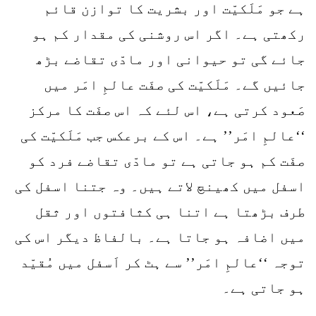
ہے جو مَلَکیّت اور بشریت کا توازن قائم
رکھتی ہے۔ اگر اس روشنی کی مقدار کم ہو
جائے گی تو حیوانی اور مادّی تقاضے بڑھ
جائیں گے۔ مَلَکیّت کی صفَت عالمِ امَر میں
صَعود کرتی ہے، اس لئے کہ اس صفَت کا مرکز
‘‘عالمِ امَر’’ ہے۔ اس کے برعکس جب مَلَکیّت کی
صفَت کم ہو جاتی ہے تو مادّی تقاضے فرد کو
اسفل میں کھینچ لاتے ہیں۔ وہ جتنا اسفل کی
طرف بڑھتا ہے اتنا ہی کثافتوں اور ثقل
میں اضافہ ہو جاتا ہے۔ بالفاظ دیگر اس کی
توجہ ‘‘عالمِ امَر’’ سے ہٹ کر اَسفل میں مُقیّد
ہو جاتی ہے۔