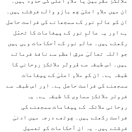
ملائکۂِ مقربین یا ملاءِ اعلی کی حدود ہیں۔
ان میں ملاءِ اعلیٰ چھ بازو والے فرشتے ہیں۔
ان کو عالمِ نور کے سمجھانے کی فراست حاصل
ہے اور یہ عالمِ نور کے پیغامات کا تحمّل
رکھتے ہیں۔ عالم نور کے اَحکامات وہی ہیں
جو اللہ تعالیٰ عرشِ اعظم سے نافذ فرماتے
ہیں۔ اس طبقہ سے فَروتَر ملائکۂِ روحانی کا
طبقہ ہے۔ ان کو ملاءِ اعلیٰ کے پیغامات
سمجھنے کی فراست حاصل ہے۔ اور اس طبقہ سے
فروتر ملائکۂِ سماوی کا طبقہ ہے۔ یہ
روحانی ملائکہ کے پیغامات سمجھنے کی
فراست رکھتے ہیں۔ چوتھے درجہ میں ادنیٰ
فرشتے ہیں۔ یہ ان اَحکامات کو تعمیل