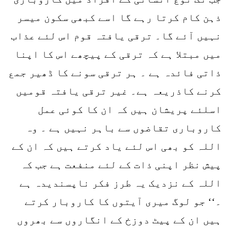
ذہن کام کرتا رہے گا اسے کبھی سکون میسر
نہیں آئے گا۔ ترقی یافتہ قوم اس لئے عذاب
میں مبتلا ہے کہ ترقی کے پیچھے اس کا اپنا
ذاتی فائدہ ہے ۔ ہر ترقی سونے کا ڈھیر جمع
کرنے کاذریعہ ہے۔ غیر ترقی یافتہ قومیں
اسلئے پریشان ہیں کہ ان کا کوئی عمل
کاروباری تقاضوں سے باہر نہیں ہے ۔ وہ
اللہ کو بھی اس لئے یاد کرتے ہیں کہ ان کے
پیش نظر اپنی ذات کے لئے منفعت ہے جب کہ
اللہ کے نزدیک یہ طرز فکر ناپسندیدہ ہے
۔‘‘ جو لوگ میری آیتوں کا کاروبار کرتے
ہیں ان کے پیٹ دوزخ کے انگاروں سے بھروں