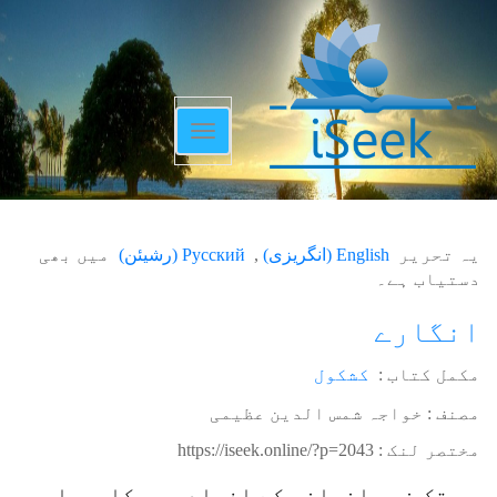
Toggle
navigation
یہ تحریر
English
(
انگریزی
)
Русский
(
رشیئن
)
میں بھی
دستیاب ہے۔
انگارے
مکمل کتاب :
کشکول
مصنف : خواجہ شمس الدین عظیمی
مختصر لنک :
https://iseek.online/?p=2043
جب تک نوع انسانی کے افراد میں کاروباری