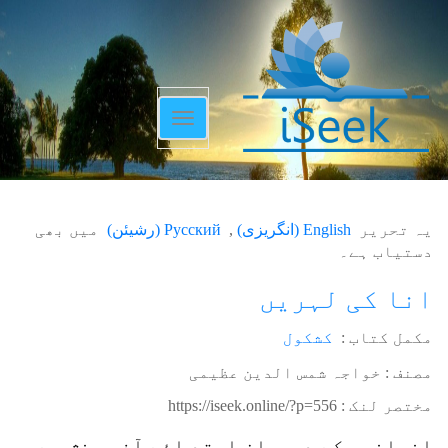
Toggle
navigation
یہ تحریر
English
(
انگریزی
)
Русский
(
رشیئن
)
میں بھی
دستیاب ہے۔
انا کی لہریں
مکمل کتاب :
کشکول
مصنف : خواجہ شمس الدین عظیمی
مختصر لنک :
https://iseek.online/?p=556
انسانوں کے درمیان ابتد ائے آفر ینش سے