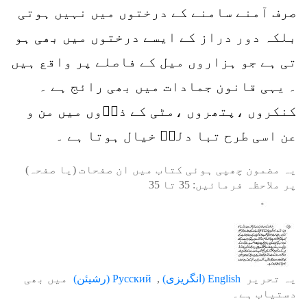
صرف آمنے سامنے کے درختوں میں نہیں ہوتی
بلکہ دور دراز کے ایسے درختوں میں بھی ہو
تی ہے جو ہزاروں میل کے فاصلے پر واقع ہیں
۔ یہی قانون جمادات میں بھی رائج ہے ۔
کنکروں ،پتھروں ،مٹی کے ذرؔوں میں من و
عن اسی طرح تبا دلہؑ خیال ہوتا ہے ۔
یہ مضمون چھپی ہوئی کتاب میں ان صفحات (یا صفحہ)
پر ملاحظہ فرمائیں:
35
تا
35
یہ تحریر
English
(
انگریزی
)
Русский
(
رشیئن
)
میں بھی
دستیاب ہے۔