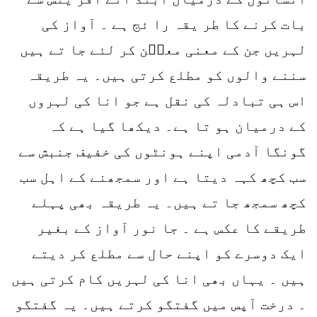
بات کرنے کا طر یقہ را ئج ہے ۔ آواز کی
لہریں جن کے معنی معیؔن کر لئے جا تے ہیں
سننے والوں کو مطلع کرتی ہیں۔ یہ طریقہ
اس ہی تبادلہ کی نقل ہے جو انا کی لہروں
کے درمیان ہو تا ہے۔ دیکھا گیا ہے کہ
گونگا آدمی اپنے ہونٹوں کی خفیف جنبش سے
سب کچھ کہہ دیتا ہے اور سمجھنے کے اہل سب
کچھ سمجھ جا تے ہیں۔ یہ طریقہ بھی پہلے
طریقے کا عکس ہے ۔ جا نور آواز کے بغیر
ایک دوسرے کو اپنے حال سے مطلع کر دیتے
ہیں ۔ یہاں بھی انا کی لہریں کام کرتی ہیں
۔ درخت آپس میں گفتگو کرتے ہیں۔ یہ گفتگو