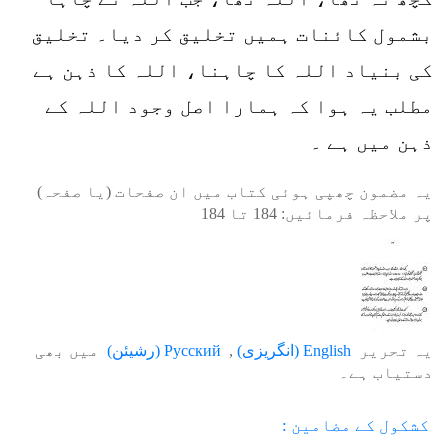
بشمول کائنات ہمیں تخلیق کر دیا۔ تخلیق
کی بنیاد اللہ کا چاہنا، اللہ کا ذہن ہے
مطلب یہ ہوا کہ ہمارا اصل وجود اللہ کے
ذہن میں ہے ۔
یہ مضمون چھپی ہوئی کتاب میں ان صفحات (یا صفحہ)
پر ملاحظہ فرمائیں:
184
تا
184
یہ تحریر
English
(
انگریزی
)
Русский
(
رشیئن
)
میں بھی
دستیاب ہے۔
کشکول کے مضامین :