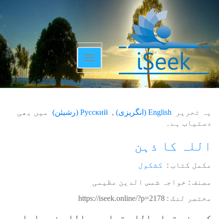
Toggle
navigation
یہ تحریر
English
(
انگریزی
)
Русский
(
رشیئن
)
میں بھی
دستیاب ہے۔
اللہ کا ذہن
مکمل کتاب :
کشکول
مصنف : خواجہ شمس الدین عظیمی
مختصر لنک :
https://iseek.online/?p=2178
کچھ نہ تھا، اللہ تھا، جب اللہ نے چاہا