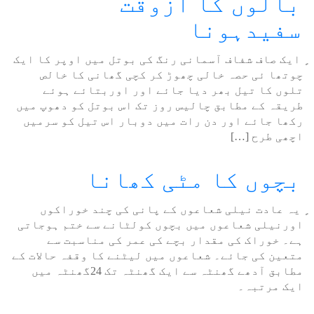
بالوں کا ازوقت
سفیدہونا
ٍ ایک صاف شفاف آسمانی رنگ کی بوتل میں اوپر کا ایک
چوتھا ئی حصہ خالی چھوڑ کر کچی گھانی کا خالص
تلوں کا تیل بھر دیا جائے اور اوربتائے ہوئے
طریقہ کے مطابق چالیس روز تک اس بوتل کو دھوپ میں
رکھا جائے اور دن رات میں دوبار اس تیل کو سرمیں
اچھی طرح […]
بچوں کا مٹی کھانا
ٍ یہ عادت نیلی شعاعوں کے پانی کی چند خوراکوں
اورنیلی شعاعوں میں بچوں کولٹانے سے ختم ہوجاتی
ہے۔ خوراک کی مقدار بچے کی عمر کی مناسبت سے
متعین کی جائے۔ شعاعوں میں لیٹنے کا وقفہ حالات کے
مطابق آدھے گھنٹہ سے ایک گھنٹہ تک 24گھنٹہ میں
ایک مرتبہ۔