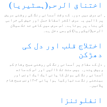
اختناق الرحم(ہسٹیریا)
ٍ اس مرض میں دورہ کے وقت آسمانی رنگ کی روشنی مریض
پر ڈالیں یہ مرض اکثر اسقاط حمل اور حیض کی خرابی
کی بناء پر ہوتاہے۔ اس مرض میں کافی حد تک سیلان
الرحم(لیکوریا) کوبھی دخل ہے۔
اختلاج قلب اور دل کی
دھڑکن
ٍ دل کے مقام پر آسمانی رنگ کی روشنی صبح وشام کم
وبیش پندرہ بیس منٹ تک ڈالیں اور اس کے ساتھ
آسمانی رنگ کی بوتل کا پانی ایک ایک اونس اور
بینجنی رنگ سے تیارکیا ہوا پانی ۲-۲اونس صبح شام
پلائیں۔
انفلوئنزا