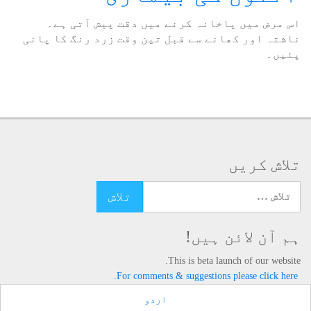
اس مرض میں پاخانہ کرنے میں دقت پیش آتی ہے۔
ناشتہ اور کھانے سے قبل تین وقت زرد رنگ کا پانی
پئیں۔
تلاش کریں
تلاش کرنے کے لئے یہاں ٹائپ کریں
ہم آن لائن ہیں!
This is beta launch of our website.
For comments & suggestions please click here.
اردو