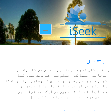
Toggle
navigation
بخار
ٍ بخار کئی قسم کے ہوتے ہیں۔ سبب سب کا ایک ہی
ہوتاہے، جیسا کہ انفلوئنزاکے تحت بیان کیا
گیاہے۔ ریاحی بخار اورسردی کا بخار ٍ نیلے رنگ کا
پانی ڈھائی ڈھائی تولہ (ایک ایک اونس) صبح وشام
دینا چاہئے البتہ بچوں کو ایک ایک تولہ دیں۔
سرمیں درد ہوتو سر پر نیلے رنگ کی […]