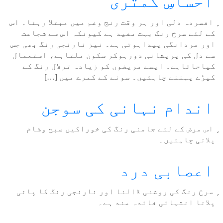
احساسِ کمتری
ٍ افسردہ دلی اور ہر وقت رنج وغم میں مبتلا رہنا۔ اس
کے لئے سرخ رنگ بہت مفید ہے کیونکہ اس سے شجاعت
اور مردانگی پیداہوتی ہے۔ نیز نارنجی رنگ بھی جس
سے دل کی پریشانی دورہوکر سکون ملتاہے، استعمال
کیاجاتاہے۔ ایسے مریضوں کو زیادہ ترلال رنگ کے
کپڑے پہننے چاہئیں۔ سونے کے کمرے میں […]
اندام نہانی کی سوجن
ٍ اس مرض کے لئے جامنی رنگ کی خوراکیں صبح وشام
پلانی چاہئیں۔
اعصابی درد
ٍ سرخ رنگ کی روشنی ڈالنا اور نارنجی رنگ کا پانی
پلانا انتہائی فائدہ مند ہے۔