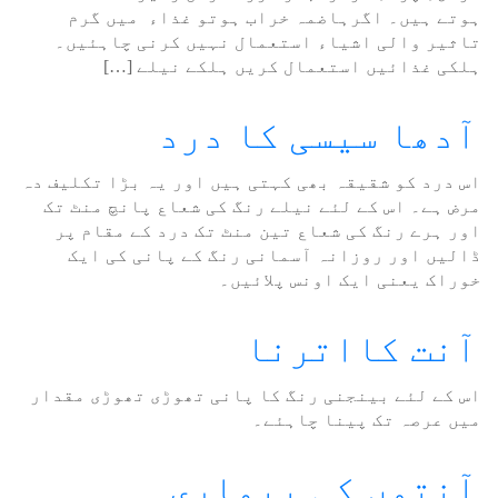
ہوتے ہیں۔ اگرہاضمہ خراب ہوتو غذاء میں گرم
تاثیر والی اشیاء استعمال نہیں کرنی چاہئیں۔
ہلکی غذائیں استعمال کریں ہلکے نیلے […]
آدھا سیسی کا درد
اس درد کو شقیقہ بھی کہتی ہیں اور یہ بڑا تکلیف دہ
مرض ہے۔ اس کے لئے نیلے رنگ کی شعاع پانچ منٹ تک
اور ہرے رنگ کی شعاع تین منٹ تک درد کے مقام پر
ڈالیں اور روزانہ آسمانی رنگ کے پانی کی ایک
خوراک یعنی ایک اونس پلائیں۔
آنت کااترنا
اس کے لئے بینجنی رنگ کا پانی تھوڑی تھوڑی مقدار
میں عرصہ تک پینا چاہئے۔
آنتوں کی بیماری