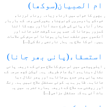
ام الصبیان(سوکھا)
ٍ بچوں کا خواب میں ڈرنا، زیادہ رونا، لرزنا،
خودکو یادوسروں کونوچنا، بغیرکسی وجہ کے باربار
بخار آنا، پانی کی طرح دست آنااور بچے کا اتنا
کمزور ہوجانا کہ جسم پر سے گوشت ختم جائے اور
آنکھوں میں حلقے نمایاں ہوجانا اس مرض کی علامات
ہیں۔ اس کا علاج یہ ہے: ٍ نارنجی رنگ کی […]
استسقاء(پانی بھر جانا)
ٍ ایلوپیتھی میں اس مرض کاعلاج سوئی کے ذریعہ پانی
نکال دیناہے، ایک عام طریقہ ہے۔ لیکن کچھ عرصہ کے
بعد پانی پھر جمع ہوجاتاہے اور پھر نکال دیا
جاتاہے۔ ظاہر ہے یہ کوئی مستقل علاج نہیں ہے۔ رنگ
اور روشنی سے علاج کے ذریعہ ہمارے تجربہ میں یہ
بات آئی ہے کہ مستقل مزاجی […]