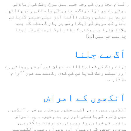
ٍ تمام بخاروں کی وجہ جسم میں سرخ رنگ کی زیادتی
ہوتی ہے جو نیلے رنگ سے دور کی جا سکتی ہے، چنانچہ
مریض پر نیلی روشنی ڈالنا اور نیلی شیشی کاپانی
بخار کے مریض کو ایک اونس ہر چار گھنٹے کے بعد
پلانا چاہئے۔ روشنی کے لئے ایک ایسا شیشہ لینا
چاہئے جس میں […]
آگ سے جلنا
نیلے رنگ کی شعاع ڈالنے سے جلن فوراًرفع ہوجاتی ہے
اور نیلے رنگ کے پانی کی گدی رکھنے سے فوراًآرام
ملتاہے۔
آنکھوں کے امراض
آنکھوں میں درد، آشوب چشم، سوجن ، سرخی ، آنکھوں
میں زخم، گوہانجنی اور رو ہے وغیرہ۔ یہ امراض
ہاضمہ کی خرابی یا بیرونی عوارضات مثلاًگرمی،
سردی، چوٹ، گردوغبار اور دھواں وغیرہ لگنے سے