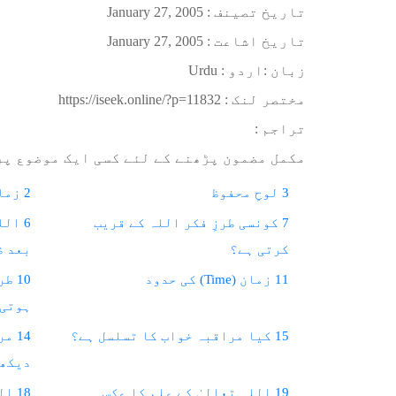
تاریخ تصینف :
January 27, 2005
تاریخ اشاعت :
January 27, 2005
زبان :
اردو : Urdu
مختصر لنک :
https://iseek.online/?p=11832
تراجم :
مکمل مضمون پڑھنے کے لئے کسی ایک موضوع پر
3 لوحِ محفوظ
2 زمان و مکان کیا ہے؟
7 کونسی طرزِ فکر اللہ کے قریب
6 ال
کرتی ہے؟
بعد ظ
11 زمان (Time) کی حدود
10 
ہوتی 
15 کیا مراقبہ خواب کا تسلسل ہے؟
14 
دیکھا
19 اللہ تعالیٰ کے علم کا عکس
18 اللہ تعالیٰ ہر چیز پر محیط ہیں