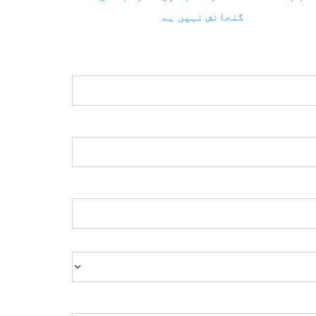
گنجائش نہیں ہے