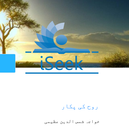
روح کی پکار
خواجہ شمس الدین عظیمی