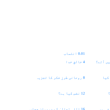
0.01 انتساب
4 خالقِ خدا
10
SHARES
k
 کیا
8 روحانی طرزِ فکر کا تجزیہ
r
12 نفس کیا ہے؟
p
o
16 اللہ تعالیٰ کے درمیان حجاب