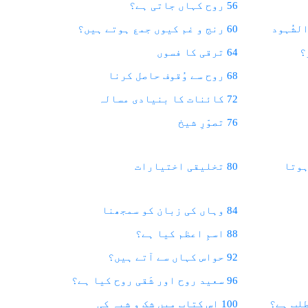
56 روح کہاں جاتی ہے؟
60 رنج و غم کیوں جمع ہوتے ہیں؟
64 ترقی کا فسوں
68 روح سے وُقوف حاصل کرنا
72 کائنات کا بنیادی مسالہ
76 تصوّرِ شیخ
ہوتا
80 تخلیقی اختیارات
84 وہاں کی زبان کو سمجھنا
88 اسمِ اعظم کیا ہے؟
92 حواس کہاں سے آتے ہیں؟
96 سعید روح اور شَقی روح کیا ہے؟
100 اس کتاب میں شک و شبہ کی