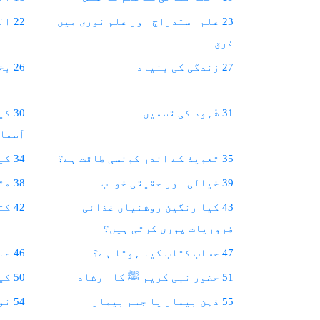
23 علم استدراج اور علم نوری میں
22 اللہ تعالیٰ کی صفات
فرق
27 زندگی کی بنیاد
26 بخیلی اور سخاوت
31 شُہود کی قسمیں
30 
آسمان
35 تعویذ کے اندر کونسی طاقت ہے؟
34 کیا قرآنی آیات پڑھنی چاہئیں؟
39 خیالی اور حقیقی خواب
38 مٹھاس یا نمک
43 کیا رنگین روشنیاں غذائی
42 کتنی نیند کرنی چاہئے؟
ضروریات پوری کرتی ہیں؟
47 حساب کتاب کیا ہوتا ہے؟
46 عام آدمی اور مؤمن میں فرق
51 حضور نبی کریم ﷺ کا ارشاد
50 کیفیت اور خیال میں فرق
55 ذہن بیمار یا جسم بیمار
54 نورِ باطن