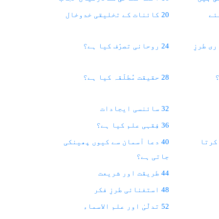
ئے
20 کائنات کے تخلیقی خدوخال
ری طرزِ
24 روحانی تصرّف کیا ہے؟
28 حقیقت مُطلَقہ کیا ہے؟
32 سائنسی ایجادات
36 فِقہی علم کیا ہے؟
 کرتا
40 دعا آسمان سے کیوں پھینکی
جاتی ہے؟
44 طریقت اور شریعت
48 استغنائی طرزِ فکر
52 تدلّیٰ اور علم الاسماء