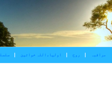
مراقبہ
روح
اولیاءاللہ خواتین
سلسلۂ