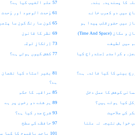
57 علم الغیب کیا ہے؟
61 وَحدت الوجود اور وَحدت الشُہود
65 کون سا رنگ کون سا پتھر؟
69 نظر کا قانون
73 اِرتکازِ توجّہ
معجزہ، کرامت، اِستدراج کیا
77 کشش کیوں ہوتی ہے؟
81 بغیر استاد کیا نقصان 
ہے؟
85 مراقبہ کا حکم
89 ہر شئے دو رخوں پر ہے
93 شرحِ صدر کیا ہے؟
97 حافظے کی سطح
101 یاحي یاقیوم کا کیا مطلب ہے؟