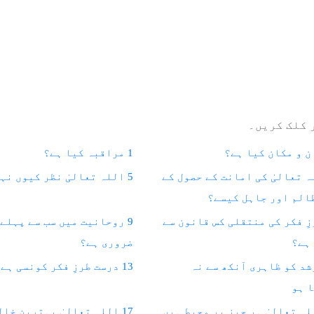
 کلک کریں۔
1 مراقبہ کیا ہے؟
لہ تعالیٰ کی امانت کے حصول کے
5 اللہ تعالیٰ نظر کیوں نہیں آتے؟
الم اور جاہل کیسے؟
طرزِ فکر کی منتقلی کس قانون سے
9 روحانیت میں سب سے پہلے
ہے؟
ضروری ہے؟
مرشد کو ظاہری آنکھ سے نہ
13 درست طرزِ فکر کونسی ہے؟
 ہو
17 اللہ تعالیٰ بہترین خالق ہیں