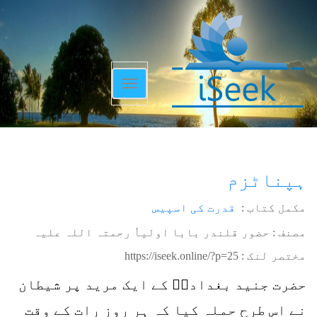
Toggle
navigation
ہپناٹزم
مکمل کتاب :
قدرت کی اسپیس
مصنف : حضور قلندر بابا اولیاٗ رحمتہ اللہ علیہ
مختصر لنک :
https://iseek.online/?p=25
حضرت جنید بغدادیؒ کے ایک مرید پر شیطان
نے اس طرح حملہ کیا کہ ہر روز رات کے وقت