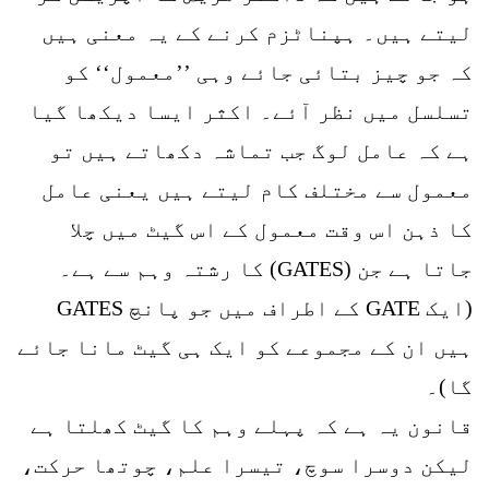
لیتے ہیں۔ ہپناٹزم کرنے کے یہ معنی ہیں
کہ جو چیز بتائی جائے وہی ’’معمول‘‘ کو
تسلسل میں نظر آئے۔ اکثر ایسا دیکھا گیا
ہے کہ عامل لوگ جب تماشہ دکھاتے ہیں تو
معمول سے مختلف کام لیتے ہیں یعنی عامل
کا ذہن اس وقت معمول کے اس گیٹ میں چلا
جاتا ہے جن (GATES) کا رشتہ وہم سے ہے۔
(ایک GATE کے اطراف میں جو پانچ GATES
ہیں ان کے مجموعے کو ایک ہی گیٹ مانا جائے
گا)۔
قانون یہ ہے کہ پہلے وہم کا گیٹ کھلتا ہے
لیکن دوسرا سوچ، تیسرا علم، چوتھا حرکت،