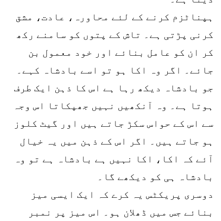
ہپناٹزم کرنے کے لئے محاورہ، عادت، مشق
کرنی پڑتی ہے۔ تاش کے پتوں کو سامنے رکھ
کر ان کو عامل بنائے اور خود معمول بن
جائے۔ اگر وہ اکا ہو تو اسے بادشاہ کہے۔
جو بادشاہ دیکھ رہا ہے اس کا ذہن ایک طرف
ہوتا ہے۔ وہ آنکھیں نہیں جھپکاتا اس وجہ
سے اس کے حواس سکڑ جاتے ہیں اور گیٹ کلوز
ہو جاتے ہیں۔ اگر اس کے ذہن میں یہ خیال
آئے کہ اکا، اکا نہیں ہے بادشاہ ہے تو وہ
بادشاہ ہی کو دیکھے گا۔
دوسری پریکٹس یہ کرے کہ ایک ایسی میز
بنائے جس میں ڈھلان ہو۔ اس میز پر نمبر