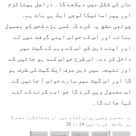
ماں کی شکل میں دیکھے گا۔ دراصل ہپناٹزم
اور پیراسائیکالوجی ایک ہی بات ہے۔
چوتھی مشق یہ کرے کہ کسی بڑے شخص کو معمول
بنائے اور اس کے حواس اپنی گرفت میں لے
اور اپنے ذہن کو اس کے وہم کے گیٹ میں
داخل کر دے۔ اس طرح حواس کند ہو جائیں گے
اور نتیجہ میں ذہن صرف ایک گیٹ کی طرف ہو
گا اور اس گیٹ میں سارے حواس آ جائیں گے۔
اب معمول وہی کرے گا جو اسے کرنے کے لئے
کہا جائے گا۔
یہ مضمون چھپی ہوئی کتاب میں ان صفحات (یا صفحہ)
پر ملاحظہ فرمائیں:
24
تا
28