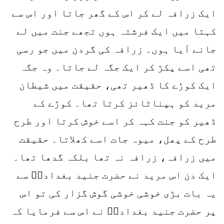
ایک زرافہ لے کر اس کے گھر جاتا اور اس سے
کہتا میں ایک فرشتہ ہوں تجھے جنت میں لے
جانے آیا ہوں۔ زرافہ کی گردن میں جو رسی
تھی اسے پکڑ کر ایک جگہ لے جاتا۔ وہ جگہ
ایک کوڑے کا ڈھیر تھی، حقیقت میں شیطان
مرید کو ہپناٹائز کرتا تھا۔ کوڑے کے
ڈھیر کو جنت کہہ کر اسے خوش کرتا اور طرح
طرح کے پھل، میوہ جات اسے کھلاتا۔ حقیقت
میں زرافہ، زرافہ نہ تھا بلکہ گدھا تھا۔
ایک دن اس مرید نے حضرت جنید بغدادیؒ سے
یہ بات بڑی خوشی خوشی گوش گزار کی تو اس
پر حضرت جنید بغدادیؒ نے اس سے فرمایا کہ