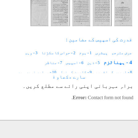
قدرت کی اسپیس کے مضامین :
عرض مترجم
پیشرس
1 - یوم
2 - حواس کا سکڑنا
3 - وہم
4 - ہپناٹزم
5 - ذہن
6 - اسپیس
7 - مناظر
8 - اسپیس کی تقسیم
9 - کاربن کی نسل
10 - سمتیں نہیں ہیں
سارے دکھاو ↓
11 - اسپیس کی وسعت
12 - ناسوت کی غمگین وسعتیں
13 - دماغ
براہِ مہربانی اپنی رائے سے مطلع کریں۔
14 - اسپیس کی تخلیق
15 - غیب
Error:
Contact form not found.