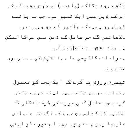
لکھے ہوئے گٹکے (پانسے) اس طرح پھینکے کہ
اس کے ذہن میں ایک نمبر ہو۔ جب یہ پانسے
ٹیبل پر پھینکے جائیں گے تو وہی نمبر
دکھائیں گے جو عامل کے ذہن میں ہو گا لیکن
یہ بات مشق سے حاصل ہو گی۔
پیراسائیکالوجی یا ہپناٹزم کی یہ دوسری
مشق ہے۔
تیسری ورزش یہ کرے کہ ایک بچے کو معمول
بنائے اور بچے کے اوپر اپنا ذہن مرکوز
کرے۔ جب عامل کسی عورت کی طرف انگلی کا
اشارہ کر کے اس بچے سے کہے گا کہ تمہاری
ماں جا رہی ہے تو وہ بچہ اس عورت کو اپنی