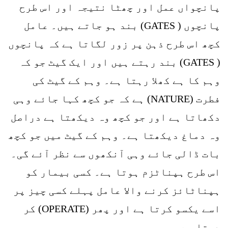
پانچواں عمل اور چھٹا نتیجہ اور اس طرح
پانچوں ( GATES) بند ہو جاتے ہیں۔ عامل
کچھ اس طرح ذہن پر زور لگاتا ہے کہ پانچوں
( GATES) بند رہتے ہیں اور ایک گیٹ جو کہ
وہم کا ہے کھلا رہتا ہے۔ وہم کے گیٹ کی
فطرت (NATURE) ہے کہ جو کچھ کہا جائے وہی
دکھاتا ہے اور جو کچھ وہ دیکھتا ہے دراصل
وہ دماغ دیکھتا ہے۔ وہم کے گیٹ میں جو کچھ
بات ڈالی جائے وہی آنکھوں سے نظر آئے گی۔
اس طرح ہپناٹزم ہوتا ہے۔ کسی بیمار کو
ہپناٹائز کرنے والا عامل پہلے کسی چیز پر
اسے یکسو کرتا ہے اور پھر (OPERATE) کر
دیتا ہے۔