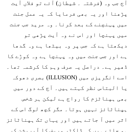
آج جب وہ (فرشتہ ۔ شیطان) آئے تو فلاں آیت
پڑھنا اور یہ بھی فرمایا کہ یہ عمل جنت
میں پہنچنے کے بعد کرنا۔ وہ مرید جب جنت
میں پہنچا اور اس نے وہ آیت پڑھی تو
دیکھتا ہے کہ جس پر وہ بیٹھا ہے وہ گدھا
ہے اور جس جنت میں وہ پہنچا ہے وہ کوڑے کا
ڈھیر ہے۔ دراصل یہ صرف وہم کا کرشمہ تھا۔
اسے انگریزی میں (ILLUSION) بصری دھوکہ
یا البتاس نظر کہتے ہیں۔ آج کے دور میں
بھی ہپناٹزم کا رواج ہے لیکن ہر شخص
ہپناٹائز نہیں ہوتا۔ مگر کچھ لوگ اس کے
اثر میں آ جاتے ہیں اور یہاں تک ہپناٹائز
ہو جاتے ہیں کہ ڈاکٹر مریض کا آپریشن کر