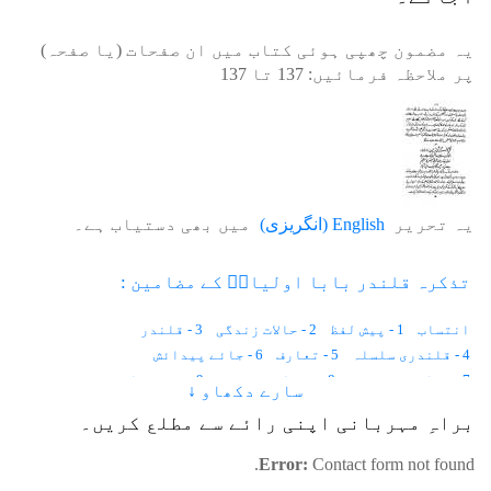
یہ مضمون چھپی ہوئی کتاب میں ان صفحات (یا صفحہ)
پر ملاحظہ فرمائیں:
137
تا
137
یہ تحریر
English
(
انگریزی
)
میں بھی دستیاب ہے۔
تذکرہ قلندر بابا اولیاءؒ کے مضامین :
انتساب
1 - پیش لفظ
2 - حالات زندگی
3 - قلندر
4 - قلندری سلسلہ
5 - تعارف
6 - جائے پیدائش
7 - تعلیم و تربیت
8 - روحانی تربیت
9 - درونِ خانہ
سارے دکھاو ↓
10 - روزگار
11 - بیعت
12 - مقام ولایت
13 - اخلاق حسنہ
براہِ مہربانی اپنی رائے سے مطلع کریں۔
14 - بچپن اور شباب
15 - اوصاف حمیدہ
16 - عظمت
17 - صلبی اولاد
18 - تصنیفات
19 - کشف وکرامات
20 - کبوتر زندہ ہوگیا
Error:
Contact form not found.
21 - گونگی بہری لڑکی
22 - موسلادھار بارش