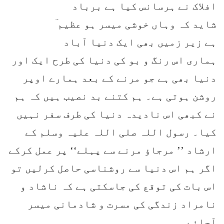
افلاک نے ہرسانس کیا ہے برباد
شاید کہ وہاں خوشی میسر ہو عظیم ؔ
ہے زیر زمیں بھی ایک دنیا آباد
ہماری اس رنگ و بو کی دنیا کی طرح ایک اور
دنیا بھی ہے جو مرنے کے بعد ہمارے اوپر
روشن ہوتی ہے۔ ہم کتنے بد نصیب ہیں کہ ہم
نے کبھی اس نادیدہ دنیا کی طرف سفر نہیں
کیا۔ رسول اللہ صلی اللہ علیہ وسلم کے
ارشاد ’’ مرجاؤ مرنے سے پہلے‘‘ پر عمل کرکے
اگر ہم اس دنیا سے روشناسی حاصل کرلیں تو
اس بات کی توقع کی جاسکتی ہے کہ ناشاد و
نامراد زندگی کی مسرت و شادمانی میسر
آجائے۔