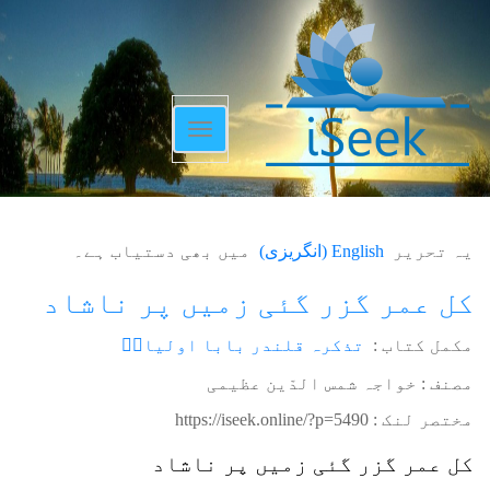
Toggle
navigation
یہ تحریر
English
(
انگریزی
)
میں بھی دستیاب ہے۔
کل عمر گزر گئی زمیں پر ناشاد
مکمل کتاب :
تذکرہ قلندر بابا اولیاءؒ
مصنف : خواجہ شمس الدّین عظیمی
مختصر لنک :
https://iseek.online/?p=5490
کل عمر گزر گئی زمیں پر ناشاد