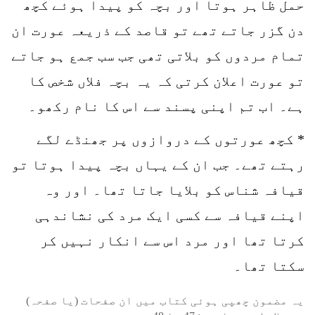
حمل ظاہر ہوتا اور بچہ کو پیدا ہوئے کچھ
دن گزر جاتے تھے تو قاصد کے ذریعہ عورت ان
تمام مردوں کو بلاتی تھی جب سب جمع ہو جاتے
تو عورت اعلان کرتی کہ یہ بچہ فلاں شخص کا
ہے۔ اب تم اپنی پسند سے اس کا نام رکھو۔
* کچھ عورتوں کے دروازوں پر جھنڈے لگے
رہتے تھے۔ جب ان کے یہاں بچہ پیدا ہوتا تو
قیافہ شناس کو بلایا جاتا تھا۔ اور وہ
اپنے قیافہ سے کسی ایک مرد کی نشاندہی
کرتا تھا اور مرد اس سے انکار نہیں کر
سکتا تھا۔
یہ مضمون چھپی ہوئی کتاب میں ان صفحات (یا صفحہ)