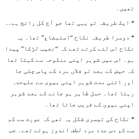
تھیں۔
* ایک طریقہ تو یہی تھا جو آج کل رائج ہے۔.
* دوسرا طریقہ نکاح “استبضاع” تھا۔ یہ
نکاح اس لئے کرتے تھے کہ “نجیب لڑکا” پیدا
ہو۔ اس میں شوہر اپنی منکوحہ سے کہتا تھا
کہ حیض کے بعد تو فلاں مرد کے پاس چلی جا
اور اتنی مدت شوہر اپنی بیوی سے علیحدہ
رہتا تھا۔ حمل ظاہر ہو جانے کے بعد شوہر
اپنی بیوی کے قریب جاتا تھا۔
* نکاح کی تیسری شکل یہ تھی کہ عورت سے کم
سے کم دس عدد مرد لطف اندوز ہوتے تھے۔ جب