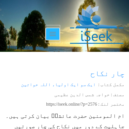
Toggle
navigation
چار نکاح
مکمل کتاب :
ایک سو ایک اولیاء اللہ خواتین
مصنف : خواجہ شمس الدین عظیمی
مختصر لنک :
https://iseek.online/?p=2576
ام المومنین حضرت عائشہؓ بیان کرتی ہیں۔
جاہلیت کے دور میں نکاح کی چار صورتیں