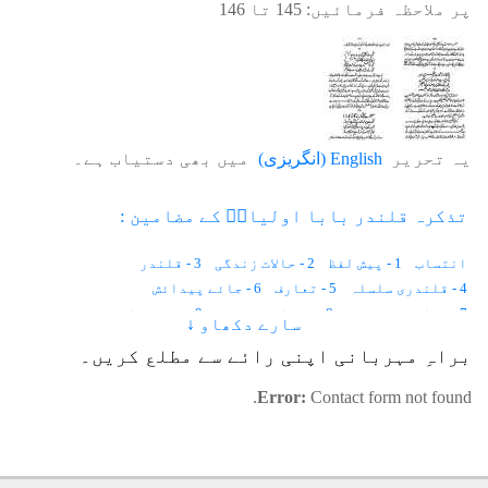
پر ملاحظہ فرمائیں:
145
تا
146
یہ تحریر
English
(
انگریزی
)
میں بھی دستیاب ہے۔
تذکرہ قلندر بابا اولیاءؒ کے مضامین :
انتساب
1 - پیش لفظ
2 - حالات زندگی
3 - قلندر
4 - قلندری سلسلہ
5 - تعارف
6 - جائے پیدائش
7 - تعلیم و تربیت
8 - روحانی تربیت
9 - درونِ خانہ
سارے دکھاو ↓
10 - روزگار
11 - بیعت
12 - مقام ولایت
13 - اخلاق حسنہ
براہِ مہربانی اپنی رائے سے مطلع کریں۔
14 - بچپن اور شباب
15 - اوصاف حمیدہ
16 - عظمت
17 - صلبی اولاد
18 - تصنیفات
19 - کشف وکرامات
20 - کبوتر زندہ ہوگیا
Error:
Contact form not found.
21 - گونگی بہری لڑکی
22 - موسلادھار بارش
23 - میں نے ٹوکری اٹھائی
24 - مہر کی رقم
25 - فرشتے
26 - مشک کی خوشبو
27 - ایثار و محبت
28 - چولستان کا جنگل