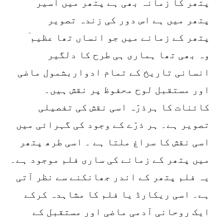
پتھر کا زمانہ بھی ہے پتھر میں اسیر
پتھر میں ہے اس دور کی زندہ تصویر
پتھر کے زمانے میں جو انساں تھا عظیم ؔ
وہ بھی تھا ہماری ہی طرح کا دلگیر
انسانی تاریخ کے تمام ادواربشمول ماضی
اور مستقبل لوح محفوظ پر نقش ہیں۔
کائنات کا ہرذرّہ اسی نقش کی تفصیلی
تصویر ہے۔ ہر ذرّے کے وجود کی گہرائی میں
اسی نقش کا سراغ ملتا ہے ۔ اسی طرھ پتھر
میں پتھر کے زمانے کی ساری فلم موجود ہے۔
یہ فلم پتھر کے اندر جھانکنے سے نظر آتی
ہے۔ اسی ریکارڈ یا فلم کا مشاہدہ کرکے
ایک روحانی آدمی ماضی اور مستقبل کے