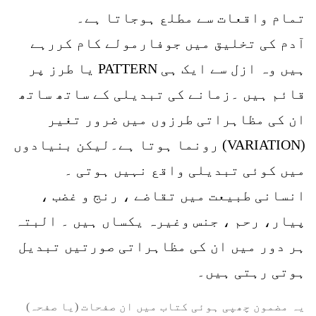
تمام واقعات سے مطلع ہوجاتا ہے۔
آدم کی تخلیق میں جوفارمولے کام کررہے
ہیں وہ ازل سے ایک ہی PATTERN یا طرز پر
قائم ہیں ۔زمانے کی تبدیلی کے ساتھ ساتھ
ان کی مظاہراتی طرزوں میں ضرور تغیر
(VARIATION) رونما ہوتا ہے۔لیکن بنیادوں
میں کوئی تبدیلی واقع نہیں ہوتی ۔
انسانی طبیعت میں تقاضے ، رنج و غضب ،
پیار، رحم ، جنس وغیرہ یکساں ہیں ۔ البتہ
ہر دور میں ان کی مظاہراتی صورتیں تبدیل
ہوتی رہتی ہیں۔
یہ مضمون چھپی ہوئی کتاب میں ان صفحات (یا صفحہ)