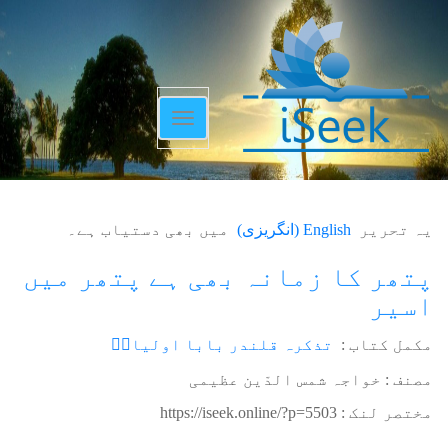
Toggle
navigation
یہ تحریر
English
(
انگریزی
)
میں بھی دستیاب ہے۔
پتھر کا زمانہ بھی ہے پتھر میں
اسیر
مکمل کتاب :
تذکرہ قلندر بابا اولیاءؒ
مصنف : خواجہ شمس الدّین عظیمی
مختصر لنک :
https://iseek.online/?p=5503