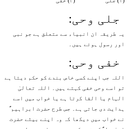
(۱) جلی (۲) خفی
جلی وحی:
یہ طریقہ ان انبیاء سے متعلق ہے جو نبی
اور رسول ہوئے ہیں۔
خفی وحی:
اللہ جب اپنے کسی خاص بندے کو حکم دیتا ہے
تو اسے وحی خفی کہتے ہیں۔ اللہ تعالیٰ
الہام یا القا کرتا ہے یا خواب میں اسے
ہدایت دی جاتی ہے۔ جس طرح حضرت ابراہیم ؑ
نے خواب میں دیکھا کہ وہ اپنے بیٹے حضرت