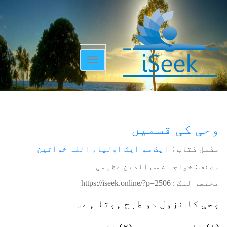
Toggle
navigation
وحی کی قسمیں
مکمل کتاب :
ایک سو ایک اولیاء اللہ خواتین
مصنف : خواجہ شمس الدین عظیمی
مختصر لنک :
https://iseek.online/?p=2506
وحی کا نزول دو طرح ہوتا ہے۔