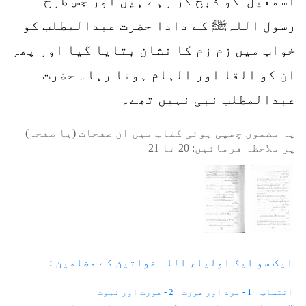
اسمٰعیل ؑ کو ذبح کر رہے ہیں اور جس طرح
رسول اللہﷺ کے دادا حضرت عبدالمطلب کو
خواب میں زم زم کا نشان بتایا گیا اور پھر
ان کو القا اور الہام ہوتا رہا۔ حضرت
عبدالمطلب نبی نہیں تھے۔
یہ مضمون چھپی ہوئی کتاب میں ان صفحات (یا صفحہ)
پر ملاحظہ فرمائیں:
20
تا
21
ایک سو ایک اولیاء اللہ خواتین کے مضامین :
انتساب
1 - مرد اور عورت
2 - عورت اور نبوت