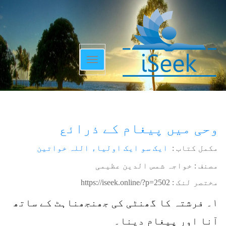
Toggle
navigation
وحی میں پیغام کے ذرائع
مکمل کتاب :
ایک سو ایک اولیاء اللہ خواتین
مصنف : خواجہ شمس الدین عظیمی
مختصر لنک :
https://iseek.online/?p=2502
۱۔ فرشتہ کا گھنٹی کی جھنجھناہٹ کے ساتھ
آنا اور پیغام دینا۔