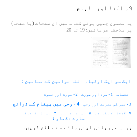
۹۔ القا اور الہام
یہ مضمون چھپی ہوئی کتاب میں ان صفحات (یا صفحہ)
پر ملاحظہ فرمائیں:
19
تا
20
ایک سو ایک اولیاء اللہ خواتین کے مضامین :
انتساب
1 - مرد اور عورت
2 - عورت اور نبوت
4 - وحی میں پیغام کے ذرائع
3 - نبی کی تعریف اور وحی
5 - گفتگو کے طریقے
6 - وحی کی قسمیں
7 - وحی کی ابتداء
سارے دکھاو ↓
8 - سچے خواب
10 - حضرت محمد رسول اللہﷺ
10 - زمین پر پہلا قتل
براہِ مہربانی اپنی رائے سے مطلع کریں۔
11 - آدم و حوا جنت میں
12 - ماں اور اولاد
13 - حضرت بی بی ہاجرہؑ
14 - حضرت عیسیٰ علیہ السلام