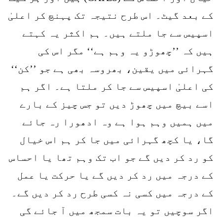
کے بعد گیٹ۔ اس طرح نتیجہ تک پہنچ کر اعلیٰ
اسپیس سے جا ملتے ہیں۔ ہم اکثر یہ کہتے
ہیں کہ ’’چھوڑو یہ وہم ہے‘‘ مگر اس کی
گہرائی میں یقین، بھروسہ بھی ہے جو ’’کن‘‘
کی اعلیٰ اسپیس سے جا کر ملتا ہے۔ اگر ہم
اسے بیچ میں چھوڑ دیں تو جس چیز کے بارے
میں ہمیں وہم ہوا ہے وہ ادھورا رہ جائے
گا، یا کچھ گہرائی میں جا کر ہم اس خیال
کو رد کر دیں گے جو اب تک وہم تھا یا احساس
کے درجہ میں رد کر دیں گے یا حرکت یا عمل
کے درجہ میں کسی نہ کسی طرح رد کر دیں گے۔
اگر سوچیں تو یہ بات سمجھ میں آ جائے گی