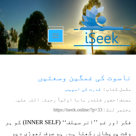
Toggle
navigation
ناسوت کی غمگین وسعتیں
مکمل کتاب :
قدرت کی اسپیس
مصنف : حضور قلندر بابا اولیاٗ رحمتہ اللہ علیہ
مختصر لنک :
https://iseek.online/?p=33
فکر اور غم ’’انر سیلف‘‘ (INNER SELF) کو ہر
وقت پریشان رکھتا ہے۔ ہم صرف تھوڑی دیر