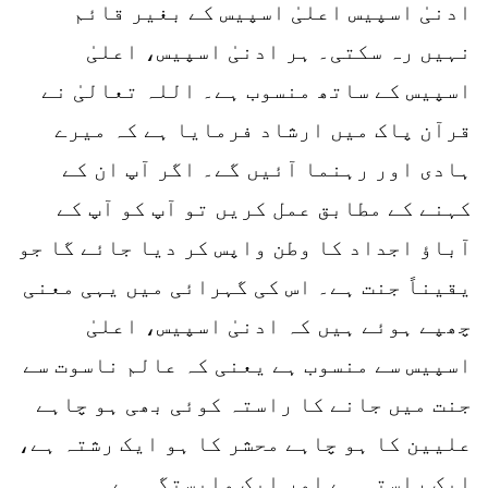
ادنیٰ اسپیس اعلیٰ اسپیس کے بغیر قائم
نہیں رہ سکتی۔ ہر ادنیٰ اسپیس، اعلیٰ
اسپیس کے ساتھ منسوب ہے۔ اللہ تعالیٰ نے
قرآن پاک میں ارشاد فرمایا ہے کہ میرے
ہادی اور رہنما آئیں گے۔ اگر آپ ان کے
کہنے کے مطابق عمل کریں تو آپ کو آپ کے
آباؤ اجداد کا وطن واپس کر دیا جائے گا جو
یقیناً جنت ہے۔ اس کی گہرائی میں یہی معنی
چھپے ہوئے ہیں کہ ادنیٰ اسپیس، اعلیٰ
اسپیس سے منسوب ہے یعنی کہ عالم ناسوت سے
جنت میں جانے کا راستہ کوئی بھی ہو چاہے
علیین کا ہو چاہے محشر کا ہو ایک رشتہ ہے،
ایک راستہ ہے اور ایک وابستگی ہے۔