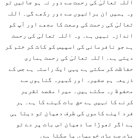
اللہ تعالیٰ کی رحمت سے دور نہ ہو جائیں تو
وہ ہمیں ان برائیوں سے دور رکھے گی۔ اللہ
تعالیٰ کی رحمت کی وسعت کا مجھے اور آپ کو
اندازہ نہیں ہے۔ وہ اللہ تعالیٰ کی رحمت
ہے جو نافرمانی کی اسپیس کو کاٹ کر ختم کر
دیتی ہے۔ اللہ تعالیٰ کی رحمت ہماری
حفاظت کر سکتی ہے یہی ایک راستہ ہے جس کے
ذریعہ ہم صغیرہ اور کبیرہ گناہوں سے
محفوظ رہ سکتے ہیں۔ میرا مقصد تقریر
کرنے کا نہیں ہے حق بات کہنے کا ہے۔ ہر
فرد اپنے کاموں کی طرف دھیان تو دیتا ہی
ہے اگر تھوڑا سا دھیان اس بات پر دے تو
بڑی سے بڑی خوبیاں پا سکتا ہے۔