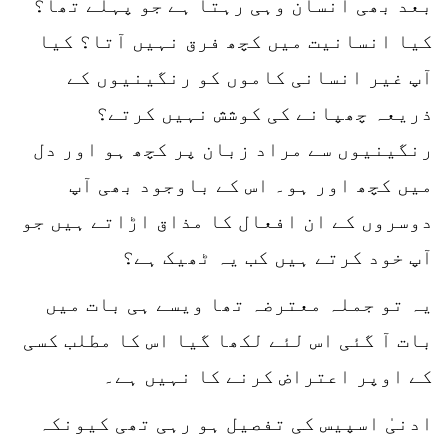
بعد بھی انسان وہی رہتا ہے جو پہلے تھا؟
کیا انسانیت میں کچھ فرق نہیں آتا؟ کیا
آپ غیر انسانی کاموں کو رنگینیوں کے
ذریعہ چھپانے کی کوشش نہیں کرتے؟
رنگینیوں سے مراد زبان پر کچھ ہو اور دل
میں کچھ اور ہو۔ اس کے باوجود بھی آپ
دوسروں کے ان افعال کا مذاق اڑاتے ہیں جو
آپ خود کرتے ہیں کب یہ ٹھیک ہے؟
یہ تو جملہ معترضہ تھا ویسے ہی بات میں
بات آ گئی اس لئے لکھا گیا اس کا مطلب کسی
کے اوپر اعتراض کرنے کا نہیں ہے۔
ادنیٰ اسپیس کی تفصیل ہو رہی تھی کیونکہ