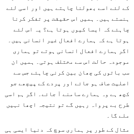
کے لئے اسے بھولنا چاہتے ہیں اور اسی لئے
ہنستے ہیں۔ ہمیں اس حقیقت پر تفکر کرنا
چاہئے کہ ایسا کیوں ہوتا ہے؟ یہ اس لئے
ہوتا ہے کہ ہمارے افعال غیر انسانی ہیں۔
اگر ہمارے افعال انسانی ہوتے تو ہماری
موجودہ حالت اس سے مختلف ہوتی۔ ہمیں ان
سب باتوں کی چھان بین کرنی چاہئے جس سے
اصلیت صاف ہو جائے اور پردے کے پیچھے جو
کچھ ہے وہ ہمارے سامنے آ جائے۔ اگر ہم اسی
طرح بے پرواہ رہیں گے تو نتیجہ اچھا نہیں
ملے گا۔
مثال کے طور پر ہماری سوچ کہ دنیا ایسی ہی