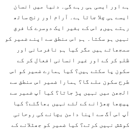
ہے اور ایسی ہی رہے گی۔ دنیا میں انسان
ایسے ہی چلا جاتا ہے۔ آرام اور رنج ساتھ
رہتے ہیں، اس کے بغیر ایک دوسرے کا فرق
نہیں ہو سکتا۔ ہم اس منطق سے اپنے ضمیر کو
سمجھاتے ہیں مگر کیا ہم نافرمانی اور
ظلم کر کے اور غیر انسانی افعال کر کے
سکون پا سکتے ہیں؟ کیا ہمارے ضمیر کو اس
طرح سکون ملے گا؟ ہمارا ضمیر اس منطق سے
الجھن میں نہیں پڑ جاتا؟ کیا آپ ضمیر سے
پیچھا چھڑانے کے لئے نہیں بھاگتے؟ کیا
آپ اس آگ سے اپنا دامن بچانے کی روحانی
کوشش نہیں کرتے؟ کیا ضمیر کو جھٹلانے کے