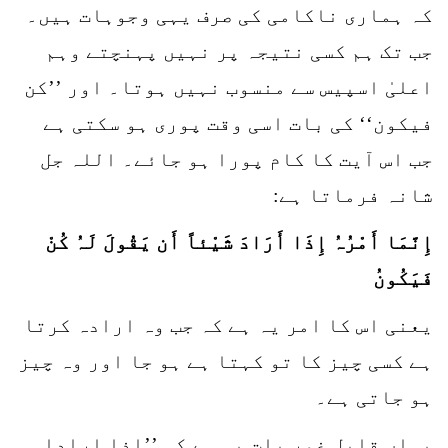
کہ ہماری ناکامی کی صرف یہی وجوہات ہیں۔
جب تک ہم کسی نتیجہ پر نہیں پہنچتے وہم
اعلیٰ اسپیس سے منسوب نہیں ہوتا۔ اور ’’کن
فیکون‘‘ کی بات اسی وقت پوری ہو سکتی ہے
جب اس آیت کا کام پورا ہو جائے۔ اللہ جل
شانہ فرماتا ہے:
إِنَّمَا
أَمْرُہُ
إِذَا
أَرَادَ
شَیْئاً
أَن
یَقُولَ لَہُ کُنْ
فَیَکُونُ
یعنی اس کا امر یہ ہے کہ جب وہ ارادہ کرتا
ہے کسی چیز کا تو کہتا ہے ہو جا اور وہ چیز
ہو جاتی ہے۔
یہاں قابل غور بات یہ ہے کہ ’’اذا ارادا