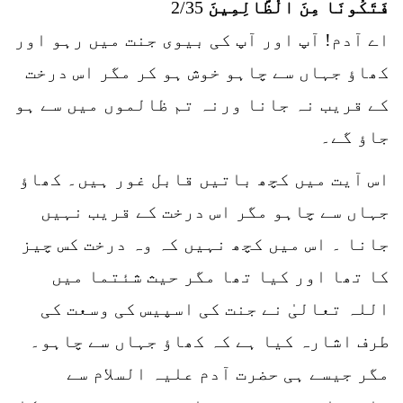
فَتَكُونَا مِنَ الْظَّالِمِينَ
2/35
اے آدم! آپ اور آپ کی بیوی جنت میں رہو اور
کھاؤ جہاں سے چاہو خوش ہو کر مگر اس درخت
کے قریب نہ جانا ورنہ تم ظالموں میں سے ہو
جاؤ گے۔
اس آیت میں کچھ باتیں قابل غور ہیں۔ کھاؤ
جہاں سے چاہو مگر اس درخت کے قریب نہیں
جانا ۔ اس میں کچھ نہیں کہ وہ درخت کس چیز
کا تھا اور کیا تھا مگر حیث شئتما میں
اللہ تعالیٰ نے جنت کی اسپیس کی وسعت کی
طرف اشارہ کیا ہے کہ کھاؤ جہاں سے چاہو۔
مگر جیسے ہی حضرت آدم علیہ السلام سے