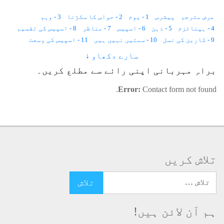
عرض مترجم
پیشرس
1 - یوم
2 - حواس کا سکڑنا
3 - وہم
4 - ہپناٹزم
5 - ذہن
6 - اسپیس
7 - مناظر
8 - اسپیس کی تقسیم
9 - کاربن کی نسل
10 - سمتیں نہیں ہیں
11 - اسپیس کی وسعت
12 - ناسوت کی غمگین وسعتیں
سارے دکھاو ↓
13 - دماغ
براہِ مہربانی اپنی رائے سے مطلع کریں۔
14 - اسپیس کی تخلیق
15 - غیب
Error:
Contact form not found.
تلاش کریں
تلاش کرنے کے لئے یہاں ٹائپ کریں
ہم آن لائن ہیں!