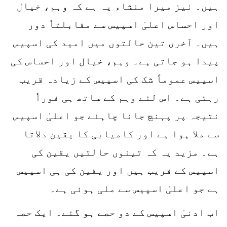
ہیں۔ نیز میرا منشاء یہ ہے کہ وہم، خیال
اور احساس اعلیٰ اسپیس سے مقابلتاً دور
ہیں۔ آخری تین حالتوں میں امید کی اسپیس
پیدا ہو جاتی ہے۔ وہم، خیال اور احساس کی
اسپیس عموماً شک کی اسپیس کے زیادہ قریب
رہتی ہے۔ اس لئے وہم کے ساتھ ہی فوراً
نتیجہ پر پہنچ جانا چاہئے جو اعلیٰ اسپیس
سے ملا ہوا ہے اور کامیابی کا یقین دلاتا
ہے۔ مزید یہ کہ تینوں حالتیں یقین کی
اسپیس کے قریب ہیں اور یقین کی ہی اسپیس
ہے جو اعلیٰ اسپیس سے ملی ہوئی ہے۔
اب ادنیٰ اسپیس کے دو حصے ہو گئے۔ ایک حصہ