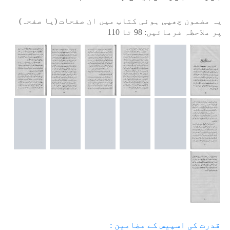
یہ مضمون چھپی ہوئی کتاب میں ان صفحات (یا صفحہ)
پر ملاحظہ فرمائیں:
98
تا
110
قدرت کی اسپیس کے مضامین :