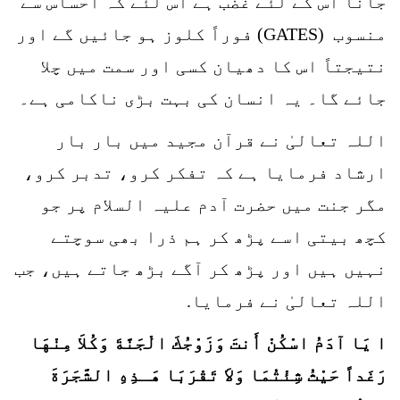
جانا اس کے لئے غضب ہے اس لئے کہ احساس سے
منسوب (GATES) فوراً کلوز ہو جائیں گے اور
نتیجتاً اس کا دھیان کسی اور سمت میں چلا
جائے گا۔ یہ انسان کی بہت بڑی ناکامی ہے۔
اللہ تعالیٰ نے قرآن مجید میں بار بار
ارشاد فرمایا ہے کہ تفکر کرو، تدبر کرو،
مگر جنت میں حضرت آدم علیہ السلام پر جو
کچھ بیتی اسے پڑھ کر ہم ذرا بھی سوچتے
نہیں ہیں اور پڑھ کر آگے بڑھ جاتے ہیں، جب
اللہ تعالیٰ نے فرمایا.
ا يَا آدَمُ اسْكُنْ أَنتَ وَزَوْجُكَ الْجَنَّةَ وَكُلاَ مِنْهَا
رَغَداً حَيْثُ شِئْتُمَا وَلاَ تَقْرَبَا هَـذِهِ الشَّجَرَةَ