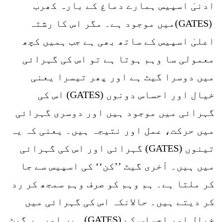
ادنیٰ اسپیس ہمارے دماغ کے بارہ کھرب
(GATES)میں موجود ہے۔ مگر اس کا رشتہ
اعلیٰ اسپیس کے ساتھ بھی ہے جب ہمیں کچھ
معمولی سا وہم ہوتا ہے تو اس کی گہرائی
میں دوسرا گیٹ ہے اور پھر تیسرا یعنی
خیال اور احساس دونوں (GATES) اس کی
گہرائی میں موجود ہیں اور دوسری گہرائی
میں حرکت، عمل اور نتیجہ ہیں۔ یعنی کہ یہ
تینوں (GATES) گہرائی اور اس کی گہرائی
میں ہیں۔ آخری گیٹ ’’کن‘‘ کی اسپیس سے جا
کر ملتا ہے۔ ہم وہم کو صرف وہم سمجھ کر رد
کر دیتے ہیں۔ حالانکہ اس کی گہرائی میں
خیال اور احساس کے (GATES) ہیں اور ہر گیٹ