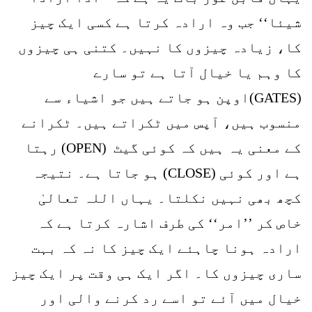
شیئا‘‘ جب وہ ارادہ کرتا ہے کسی ایک چیز
کا، زیادہ چیزوں کا نہیں۔ کتنی ہی چیزوں
کا وہم یا خیال آتا ہے تو سارے
(GATES)اوپن ہو جاتے ہیں جو اشیاء سے
منسوب ہیں، آپس میں ٹکراتے ہیں۔ ٹکرانے
کے معنی یہ ہیں کہ کوئی گیٹ (OPEN) رہتا
ہے اور کوئی (CLOSE) ہو جاتا ہے۔ نتیجہ
کچھ بھی نہیں نکلتا۔ یہاں اللہ تعالیٰ
خاص کر ’’امر‘‘ کی طرف اشارہ کرتا ہے کہ
ارادہ ہونا چاہئے ایک چیز کا نہ کہ بہت
ساری چیزوں کا۔ اگر ایک ہی وقت پر ایک چیز
خیال میں آئے تو اسے رد کرنے والی اور