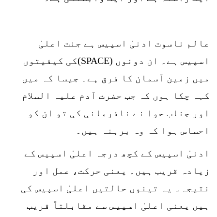
عالم ناسوت ادنیٰ اسپیس ہے جنت اعلیٰ
اسپیس ہے۔ ان دونوں (SPACE)کی کیفیتوں
میں زمین آسمان کا فرق ہے۔ جیسا کہ میں
کہہ چکا ہوں کہ جب حضرت آدم علیہ السلام
اور جناب حوا نے نافرمانی کی تو ان کو
احساس ہوا کہ وہ برہنہ ہیں۔
ادنیٰ اسپیس کے کچھ درجہ اعلیٰ اسپیس کے
زیادہ قریب ہیں۔ یعنی حرکت، عمل اور
نتیجہ۔ یہ تینوں حالتیں اعلیٰ اسپیس کی
ہیں یعنی اعلیٰ اسپیس سے مقابلتاً قریب