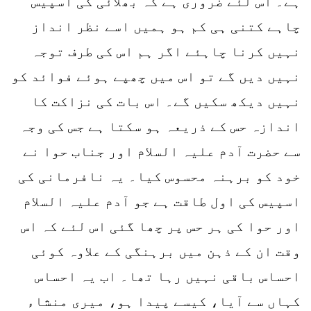
ہے۔ اس لئے ضروری ہے کہ بھلائی کی اسپیس
چاہے کتنی ہی کم ہو ہمیں اسے نظر انداز
نہیں کرنا چاہئے اگر ہم اس کی طرف توجہ
نہیں دیں گے تو اس میں چھپے ہوئے فوائد کو
نہیں دیکھ سکیں گے۔ اس بات کی نزاکت کا
اندازہ حس کے ذریعہ ہو سکتا ہے جس کی وجہ
سے حضرت آدم علیہ السلام اور جناب حوا نے
خود کو برہنہ محسوس کیا۔ یہ نافرمانی کی
اسپیس کی اول طاقت ہے جو آدم علیہ السلام
اور حوا کی ہر حس پر چھا گئی اس لئے کہ اس
وقت ان کے ذہن میں برہنگی کے علاوہ کوئی
احساس باقی نہیں رہا تھا۔ اب یہ احساس
کہاں سے آیا، کیسے پیدا ہو، میری منشاء