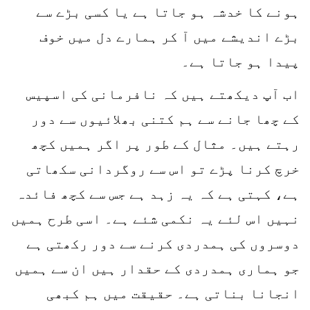
ہونے کا خدشہ ہو جاتا ہے یا کسی بڑے سے
بڑے اندیشے میں آ کر ہمارے دل میں خوف
پیدا ہو جاتا ہے۔
اب آپ دیکھتے ہیں کہ نافرمانی کی اسپیس
کے چھا جانے سے ہم کتنی بھلائیوں سے دور
رہتے ہیں۔ مثال کے طور پر اگر ہمیں کچھ
خرچ کرنا پڑے تو اس سے روگردانی سکھاتی
ہے، کہتی ہے کہ یہ زہد ہے جس سے کچھ فائدہ
نہیں اس لئے یہ نکمی شئے ہے۔ اسی طرح ہمیں
دوسروں کی ہمدردی کرنے سے دور رکھتی ہے
جو ہماری ہمدردی کے حقدار ہیں ان سے ہمیں
انجانا بناتی ہے۔ حقیقت میں ہم کبھی