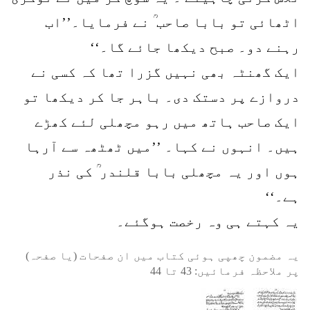
اٹھائی تو بابا صاحب ؒ نے فرمایا۔’’اب
رہنے دو۔ صبح دیکھا جائے گا۔‘‘
ایک گھنٹہ بھی نہیں گزرا تھا کہ کسی نے
دروازے پر دستک دی۔ باہر جا کر دیکھا تو
ایک صاحب ہاتھ میں رہو مچھلی لئے کھڑے
ہیں۔ انہوں نے کہا۔ ’’میں ٹھٹھہ سے آرہا
ہوں اور یہ مچھلی بابا قلندر ؒ کی نذر
ہے۔‘‘
یہ کہتے ہی وہ رخصت ہوگئے۔
یہ مضمون چھپی ہوئی کتاب میں ان صفحات (یا صفحہ)
پر ملاحظہ فرمائیں:
43
تا
44