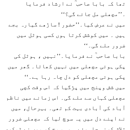
تھا کہ بابا صاحب ؒ نے ارشاد فرمایا
۔’’مچھلی مل جائے گی؟‘‘
میں نے عرض کیا۔’’حضور ! ساڑھے گیارہ بجے
ہیں ۔ میں کوشش کرتا ہوں کسی ہوٹل میں
ضرور ملے گی۔‘‘
بابا صاحب ؒ نے فرمایا۔’’نہیں ، ہوٹل کی
پکی ہوئی مچھلی میں نہیں کھاتا۔ گھر میں
پکی ہوئی مچھلی کو دل چاہ رہا ہے۔‘‘
میں شش وپنج میں پڑگیا کہ اس وقت کچی
مچھلی کہاں سے ملے گی۔ اس زمانے میں ناظم
آباد کی آبادی بہت کم تھی۔ بہرحال، میں
نے اپنے دل میں یہ سوچ لیا کہ مچھلی ضرور
تلاش کرنی چاہیئے ۔ یہ سوچ کر میں نے ٹوکری