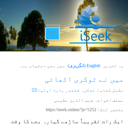
Toggle
navigation
یہ تحریر
English
(
انگریزی
)
میں بھی دستیاب ہے۔
میں نے ٹوکری اٹھائی
مکمل کتاب :
تذکرہ قلندر بابا اولیاءؒ
مصنف : خواجہ شمس الدّین عظیمی
مختصر لنک :
https://iseek.online/?p=5252
ایک رات تقریباً ساڑھے گیارہ بجے کا وقت