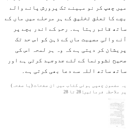
میں چھپ کر نو مہینے تک پرورش پانے والے
بچے کا تعلق تخلیق کے ہر مرحلے میں ماں کے
ساتھ قائم رہتا ہے۔ رحم کے اندر بچے پر
آنے والی مصیبت ماں کے ذہن کو اس حد تک
پریشان کر دیتی ہے کہ وہ ہر لمحہ اس کی
صحیح نشوونما کے لئے جدوجہد کرتی ہے اور
ساتھ ساتھ اللہ سے دعا بھی کرتی ہے۔
یہ مضمون چھپی ہوئی کتاب میں ان صفحات (یا صفحہ)
پر ملاحظہ فرمائیں:
28
تا
28