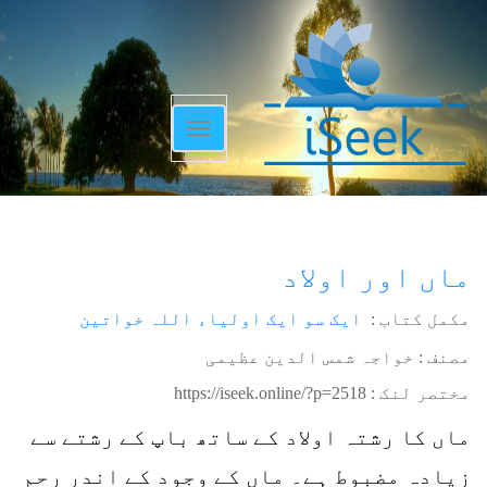
Toggle
navigation
ماں اور اولاد
مکمل کتاب :
ایک سو ایک اولیاء اللہ خواتین
مصنف : خواجہ شمس الدین عظیمی
مختصر لنک :
https://iseek.online/?p=2518
ماں کا رشتہ اولاد کے ساتھ باپ کے رشتے سے
زیادہ مضبوط ہے۔ ماں کے وجود کے اندر رحم