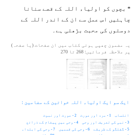
* بچوں کو اولیاء اللہ کے قصے سنانا
چاہئیں اس عمل سے ان کے اندر اللہ کے
دوستوں کی محبت بڑھتی ہے۔
یہ مضمون چھپی ہوئی کتاب میں ان صفحات (یا صفحہ)
پر ملاحظہ فرمائیں:
268
تا
270
ایک سو ایک اولیاء اللہ خواتین کے مضامین :
انتساب
1 - مرد اور عورت
2 - عورت اور نبوت
3 - نبی کی تعریف اور وحی
4 - وحی میں پیغام کے ذرائع
5 - گفتگو کے طریقے
6 - وحی کی قسمیں
7 - وحی کی ابتداء