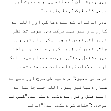
ہیں ہمیشہ ان کے ساتھ پیار و محبت اور
نرمی کا سلوک کرنا چاہئے۔”
پھر آپ نے اس کے لئے دعا کی اور اللہ نے
کاروبار میں بہت برکت دی۔ عرصہ تک نظر
نہیں آتی تھیں تو چہ میگوئیاں شروع ہو
جاتی تھیں کہ ضرور کہیں عبادت و ریاضت
میں مشغول ہونگی۔ بہت سے خدا رسیدہ لوگ
ان سے ملاقات کرنا سعادت سمجھتے تھے۔
فرماتی تھیں:”اس دنیا کی طرح اور بھی بے
شمار دنیائیں ہیں۔ اللہ جسے چاہتا ہے
اپنے فضل و کرم سے دکھا دیتا ہے۔”کسی نے
پوچھا:”جنات کو دیکھا ہے؟”آپ نے