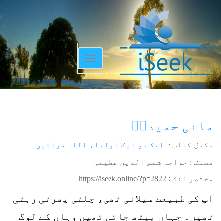
Toggle
navigation
مائی حمیدہؒ
مکمل کتاب :
ایک سو ایک اولیاء اللہ خواتین
مصنف : خواجہ شمس الدین عظیمی
مختصر لنک :
https://iseek.online/?p=2822
آپ کی طبیعت سیلانی تھی، چلتی پھرتی رہتی
تھیں۔ جہاں بیٹھ جاتی تھیں وہاں کے لوگ