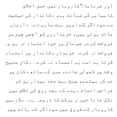
اور فرمایا:”کاروبار میں حسن اخلاق
کامیابی کی ضمانت ہے، دکاندار کی حیثیت
سے سوداگر کے اوپر بہت ساری ذمہ داریاں
عائد ہوتی ہیں، خریداروں کو اچھی چیزیں
فروخت کرے، جس مال پر خود اعتماد نہ ہو وہ
فروخت نہ کرے۔ خریدار دکاندار پر اعتماد
کرتا ہے اسے بے اعتماد نہ کرے۔ دکان صحیح
وقت پر کھولی جائے، صبر کے ساتھ دکان پر
جم کر بیٹھے، صبح بہت جلد بیدار ہو کر
فرائض انجام دینے کے بعد رزق کی تلاش میں
نکل جانا خیر و برکت کا ذریعہ ہے۔ ملازمین
کاروبار کے فروغ میں سوداگر کے ہاتھ پیر