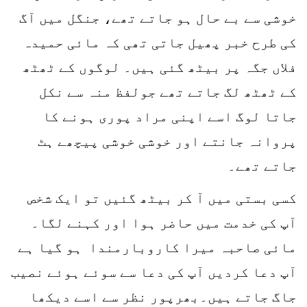
خوشی سے بے حال ہو جاتے تھے، جنگل میں آگ
کی طرح خبر پھیل جاتی تھی کہ مائی حمیدہ
فلاں جگہ پر بیٹھ گئی ہیں۔ لوگوں کے ٹھٹھ
کے ٹھٹھ لگ جاتے تھے جولفظ منہ سے نکل
جاتا لوگ اسے اپنی مراد پوری ہونے کا
پروانہ جانتے اور خوشی خوشی پیچھے ہٹ
جاتے تھے۔
کسی بستی میں آ کر بیٹھ گئیں تو ایک شخص
آپ کی خدمت میں حاضر ہوا اور کہنے لگا۔
مائی صاحبہ میرا کاروبارمندا ہو گیا ہے
آپ دعا کردیں آپ کی دعا سے سوئے ہوئے نصیب
جاگ جاتے ہیں۔بھرپور نظر سے اسے دیکھا