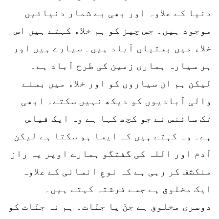
دنیا کے علاوہ اور بھی بے شمار دنیائیں
موجود ہیں۔ جس چیز کو ہم خلاء کہتے ہیں اس
خلاء میں بستیاں آباد ہیں۔ سیارے ہیں اور
ہر سیارہ ہماری زمین کی طرح آباد ہے۔
لیکن ہم ان سیاروں کو اور خلاء میں بسنے
والی آبادیوں کو دیکھ نہیں سکتے۔ ابھی
تک سائنس نے جو کچھ کہا ہے وہ ایک قیاس
ہے۔ وہ کہتے ہیں کہ ایسا ہو سکتا ہے لیکن
آدم اور اللہ کی گفتگو ہمارے اوپر یہ راز
منکشف کر رہی ہے کہ نوعِ انسانی کے علاوہ
ایک مخلوق ہے جسے فرشتہ کہتے ہیں۔
دوسری مخلوق ہے جنّ یا جنّات۔ ہم نہ جنّات کو