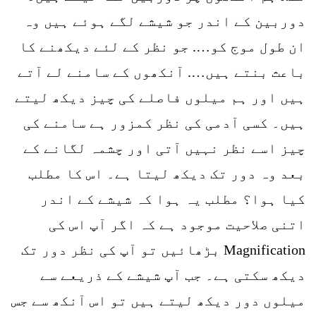
دوربین کے اندر جو شیشے لگے ہوئے ہیں وہ
ان طول موج کو…. جو نظر کے لئے دیکھنے کا
باعث بنتے ہیں…. آنکھوں کے سامنے لے آتے
ہیں اور ہم میلوں فاصلے کی چیز دیکھ لیتے
ہیں۔ کسی آدمی کی نظر کمزور ہے سامنے کی
چیز اسے نظر نہیں آتی اور چشمہ لگانے کے
بعد وہ دور تک دیکھ لیتا ہے۔ اس کا مطلب
کیا ہوا؟ مطلب یہ ہوا کہ شیشے کے اندر
اتنی صلاحیت موجود ہے کہ اگر آپ اس کی
Magnification بڑھائیں تو آپ کی نظر دور تک
دیکھ سکتی ہے۔ جب آپ شیشے کے ذریعے سے
میلوں دور دیکھ لیتے ہیں تو اس آنکھ سے جس