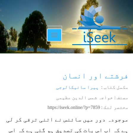
Toggle
navigation
فرشتے اور انسان
مکمل کتاب :
پیرا سائیکالوجی
مصنف : خواجہ شمس الدین عظیمی
مختصر لنک :
https://iseek.online/?p=7859
موجودہ دور میں سائنس نے اتنی ترقی کر لی
ہے کہ اب اس بات کی تصدیق ہو گئی ہے کہ اس