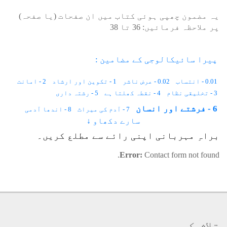
یہ مضمون چھپی ہوئی کتاب میں ان صفحات (یا صفحہ)
پر ملاحظہ فرمائیں:
36
تا
38
پیرا سائیکالوجی کے مضامین :
0.01 - انتساب
0.02 - عرض ناشر
1 - تکوین اور ارشاد
2 - امانت
3 - تخلیقی نظام
4 - نقطہ کھلتا ہے
5 - رشتہ داری
6 - فرشتے اور انسان
7 - آدم کی میراث
8 - اندھا آدمی
سارے دکھاو ↓
9 - غارِ حرا
10 - الف۔ کمپیوٹر
11 - روح کا لباس
براہِ مہربانی اپنی رائے سے مطلع کریں۔
12 - مٹی کا شیر
13 - بارہ کھرب کَل پرزے
14 - اللہ اور آدم
15 - قالُوا بَلیٰ
16 - اللہ کیا چاہتا ہے؟
Error:
Contact form not found.
17 - ہم روشنی کھاتے ہیں
18 - تیسری آنکھ
19 - مراقبہ کے مدارج
20 - رفتار
21 - تقاضے کہاں بنتے ہیں
22 - جنّت و دوزخ کے طبقات
23 - اس کونے سے اس کونے تک
24 - قلیل علم
25 - کائناتی خدوخال
26 - روشنی
27 - ذات و صفات
28 - قوتِ متخیّلہ (۱)
29 - قوتِ متخیّلہ (۲)
30 - خبرِ متواتر
31 - پرواز
32 - لا الٰہ الا اللہ محمّد رسول اللہ
33 - پرسکون لہریں
تلاش کریں