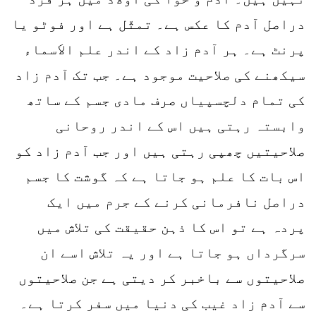
دراصل آدم کا عکس ہے۔ تمثّل ہے اور فوٹو یا
پرنٹ ہے۔ ہر آدم زاد کے اندر علم الاَسماء
سیکھنے کی صلاحیت موجود ہے۔ جب تک آدم زاد
کی تمام دلچسپیاں صرف مادی جسم کے ساتھ
وابستہ رہتی ہیں اس کے اندر روحانی
صلاحیتیں چھپی رہتی ہیں اور جب آدم زاد کو
اس بات کا علم ہو جاتا ہے کہ گوشت کا جسم
دراصل نافرمانی کرنے کے جرم میں ایک
پردہ ہے تو اس کا ذہن حقیقت کی تلاش میں
سرگرداں ہو جاتا ہے اور یہ تلاش اسے ان
صلاحیتوں سے باخبر کر دیتی ہے جن صلاحیتوں
سے آدم زاد غیب کی دنیا میں سفر کرتا ہے۔