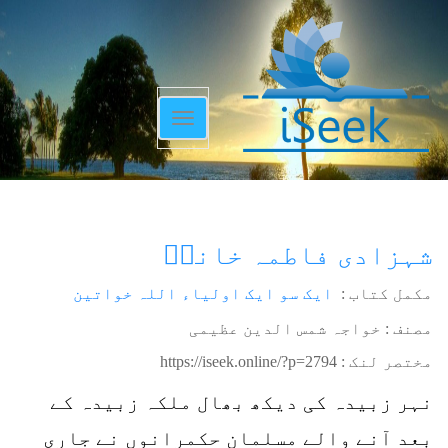
Toggle
navigation
شہزادی فاطمہ خانمؒ
مکمل کتاب :
ایک سو ایک اولیاء اللہ خواتین
مصنف : خواجہ شمس الدین عظیمی
مختصر لنک :
https://iseek.online/?p=2794
نہر زبیدہ کی دیکھ بھال ملکہ زبیدہ کے
بعد آنے والے مسلمان حکمرانوں نے جاری