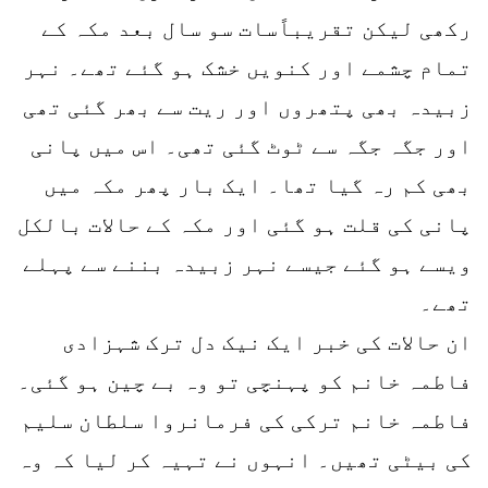
رکھی لیکن تقریباًسات سو سال بعد مکہ کے
تمام چشمے اور کنویں خشک ہو گئے تھے۔ نہر
زبیدہ بھی پتھروں اور ریت سے بھر گئی تھی
اور جگہ جگہ سے ٹوٹ گئی تھی۔ اس میں پانی
بھی کم رہ گیا تھا۔ ایک بار پھر مکہ میں
پانی کی قلت ہو گئی اور مکہ کے حالات بالکل
ویسے ہو گئے جیسے نہر زبیدہ بننے سے پہلے
تھے۔
ان حالات کی خبر ایک نیک دل ترک شہزادی
فاطمہ خانم کو پہنچی تو وہ بے چین ہو گئی۔
فاطمہ خانم ترکی کی فرمانروا سلطان سلیم
کی بیٹی تھیں۔ انہوں نے تہیہ کر لیا کہ وہ