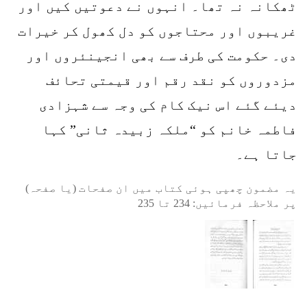
ٹھکانہ نہ تھا۔ انہوں نے دعوتیں کیں اور
غریبوں اور محتاجوں کو دل کھول کر خیرات
دی۔ حکومت کی طرف سے بھی انجینئروں اور
مزدوروں کو نقد رقم اور قیمتی تحائف
دیئے گئے اس نیک کام کی وجہ سے شہزادی
فاطمہ خانم کو “ملکہ زبیدہ ثانی” کہا
جاتا ہے۔
یہ مضمون چھپی ہوئی کتاب میں ان صفحات (یا صفحہ)
پر ملاحظہ فرمائیں:
234
تا
235