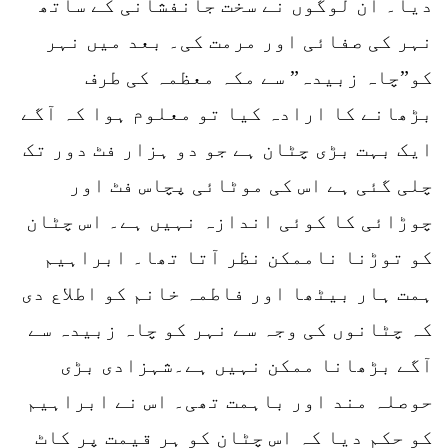
دیا۔ ان لوگوں نے سخت جانفشانی کے ساتھ
نہر کی صفائی اور مرمت کی۔ بعد میں نہر
کو”چاہ زبیدہ” سے مکہ معظمہ کی طرف
بڑھانے کا ارادہ کیا تو معلوم ہوا کہ آگے
ایک بہت بڑی چٹان ہے جو دو ہزار فٹ دور تک
چلی گئی ہے اس کی موٹائی پچاس فٹ اور
چوڑائی کا کوئی اندازہ نہیں ہے۔ اس چٹان
کو توڑنا ناممکن نظر آتا تھا۔ ابراہیم
ہمت ہار بیٹھا اور فاطمہ خانم کو اطلاع دی
کہ چٹانوں کی وجہ سے نہر کو چاہ زبیدہ سے
آگے بڑھانا ممکن نہیں ہے۔شہزادی بڑی
حوصلہ مند اور باہمت تھی۔ اس نے ابراہیم
کو حکم دیا کہ اس چٹان کو ہر قیمت پر کاٹ