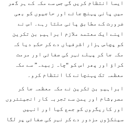
ایسا انتظام کریں گی جس سے مکہ کے ہر گھر
میں پانی پہنچ جائے اور حاجیوں کو بھی
ضرورت کے مطابق پانی ملتا رہے۔ اس نے
اپنے ایک معتمد ملازم ابراہیم بن تکرین
کو پچاس ہزار اشرفیاں دے کر حکم دیا کہ
مکہ جا کر پہلے نہر کی صفائی اور مرمت
کراؤ اور پھر اس کو “چاہ زبیدہ” سے مکہ
معظمہ تک پہنچانے کا انتظام کرو۔
ابراہیم بن تکرین نے مکہ معظمہ جا کر
مصر،شام اور یمن سے تجربہ کار انجینئروں
اور کاریگروں کو جمع کیا اور انہیں
سینکڑوں مزدور دے کر نہر کی صفائی پر لگا