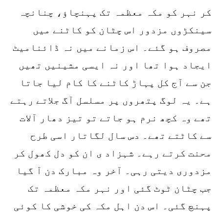
کر نہر کو مکہ معظمہ تک پہنچاؤ، چنانچہ
سینکڑوں مزدور اس چٹان کو کاٹنے میں
مصروف ہو گئے۔ اس زمانے میں نہ ڈائنامیٹ
ایجاد ہوا تھا اور نہ ایسی مشینیں تھیں
جن سے آج کل پہاڑ کاٹنے کا کام لیا جاتا
ہے۔ یہ لوگ پتھروں پر مسلسل آگ جلاتے رہتے
تھے وہ کچھ نرم ہو جاتے تو تیز دھار آلات
سے کاٹتے تھے۔ دس سال لگاتار اسی طرح
محنت کرتے رہے۔ شہزاد ی ان کو دل کھول کر
مزدوری دیتی رہی۔ آخر وہ مبارک دن آ گیا
جب چٹان ٹوٹ گئی اور نہر مکہ معظمہ تک
پہنچ گئی۔ اس دن اہل مکہ کی خوشی کا کوئی