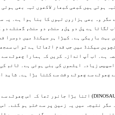
ہہ ہوتی ہیں کبھی کبھار لاکھوں تہہ بھی ہوتی 
مگر وہ بھی ہزاروں تہوں کا بنا ہوا ہے۔ یہ س
ب لگاتا ہے پل دو پل، منٹ، دو منٹ، گھنٹے دو 
ں بہت باریکی ہے۔ کیڑا ہر سیکنڈ میں دوسرا ق
چویں سیکنڈ میں جب قدم اٹھاتا ہے تو اب سمجھی
صہ ہے۔ اب آپ اندازہ کریں کہ ہمارا چھوٹے سے 
اسپیس زیادہ ایٹموں کی بنی ہوئی ہے۔ ٹائم کی 
 چھوٹے سے چھوٹے وقت سے کتنا بڑا ہے۔ شاید اب
دنیا کے اول دور میں ڈائنا سار (DINOSAURS) اتنا بڑا جانور
مگر نتیجہ میں یہ زمین پر سے ختم ہو گئے۔ اس 
نی اسپیس تھی وہ سب صرف ہو گئی جیسے جیسے ڈا