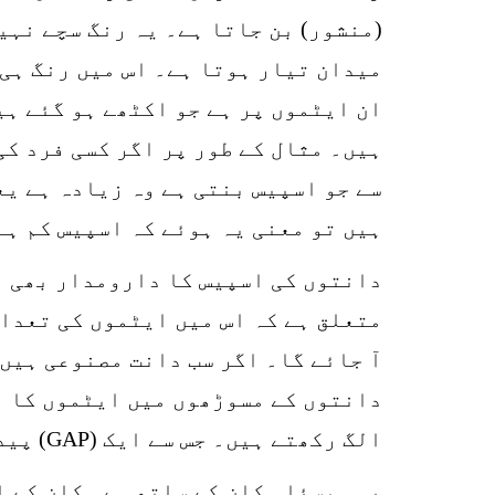
(منشور) بن جاتا ہے۔ یہ رنگ سچے نہی
میدان تیار ہوتا ہے۔ اس میں رنگ ہی
ان ایٹموں پر ہے جو اکٹھے ہو گئے ہی
ہیں۔ مثال کے طور پر اگر کسی فرد کی
ہیں تو معنی یہ ہوئے کہ اسپیس کم ہے
دانتوں کی اسپیس کا دارومدار بھی ا
متعلق ہے کہ اس میں ایٹموں کی تعداد
آ جائے گا۔ اگر سب دانت مصنوعی ہیں 
دانتوں کے مسوڑھوں میں ایٹموں کا م
الگ رکھتے ہیں۔ جس سے ایک (GAP) پیدا ہو جاتا ہے۔ یہی وجہ ہے کہ اصل مزہ جاتا رہتا ہے۔
یہی مسئلہ کان کے ساتھ ہے۔ کان کے ا