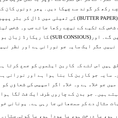
چے رکھ کر گوند سے چپکا دیں۔ پھر دونوں کان ک
دیئے جائیں۔ اس لفافہ کو بٹر پیپر (BUTTER PAPER) کی ت
شخص کے تکیے کے نیچے رکھا جائے جب وہ شخص لیٹ
رکھے۔ انشاء اللہ کان ٹھیک ہو جائیں گے۔ اور
ہیں مگر ایک سایہ جو نورانی ہے اور نظر نہیں
 ہیں اس لئے کہ کاربن ایٹموں کو جمع کرتا ہے۔
ہ سایہ جو کاربن کا بنا ہوا ہے اور نورانی ہے
یں جو خلاء ہے وہ خلاء اگر اسپیس کی شعاؤں کو 
تے ہیں۔ جو بدن کے چاروں طرف ایک فٹ لگا ہوا 
بات مثال دے کر سمجھائی جا رہی ہے۔ یونانی خو
 ہو، یا درخت ہو، یا پودا ہو، یا کوئی ستارہ 