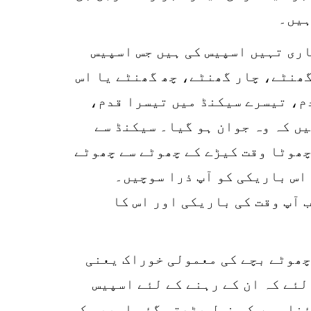
ہیں۔
اری تہیں اسپیس کی ہیں جس اسپیس
گھنٹے، چار گھنٹے، چھ گھنٹے یا اس
دم، تیسرے سیکنڈ میں تیسرا قدم،
ں کہ وہ جوان ہو گیا۔ سیکنڈ سے
چھوٹا وقت کیڑے کے چھوٹے سے چھوٹے
اس باریکی کو آپ ذرا سوچیں۔
 آپ وقت کی باریکی اور اس کا
 تھا کہ اس چھوٹے سے چھوٹے بچے کی معمولی خوراک یعنی
لئے کہ ان کے رہنے کے لئے اسپیس
ئنا سور کی نسل بڑھتی گئی اسپیس کم