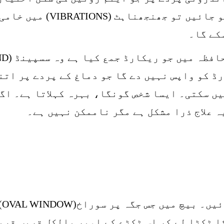
ہو جائیں یا ضرورت سے زیادہ 
کے گا۔
ڈ کو واپس نہیں دے گا جو دماغ کے پردے پر اتن
ں سکتی۔ ایسا شخص گونگا، بہرہ کہلاتا ہے۔ اگر
ہ علاج ذرا مشکل ہے مگر ناممکن نہیں ہے۔
ای
ا ٹکڑا لے کر اس ٹکڑے کے اوپر بالکل قریب قر