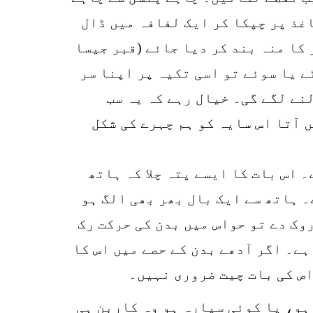
اغذ پر چپکا کر ایک لفافہ میں ڈال
ھیلی میں ڈال کر بٹر پیپر کا منہ بند کر دیا جائے (قبر جیسا
ے یا سوئے تو اسی تکیہ پر اپنا سر
(SUB CONSIOUS) کا ریکارڈ زبان بولنے لگے گی۔ خیال رہے کہ یہ سب
 آتا اس سایہ کو ہم چہرے کی شکل
 اس بات کا ایسے پتہ چلا کہ ہاتھ
۔ ہاتھ سے ایک بال بھر بھی الگ ہو
روک دے تو حواس میں بدن کی حرکت رک
ہے۔ اگر آدھے بدن کے حصے میں اس کا
اص کی بات چیت ضروری نہیں۔
ہو، یا کوئی سیارہ ہو وہ کاربن ہی