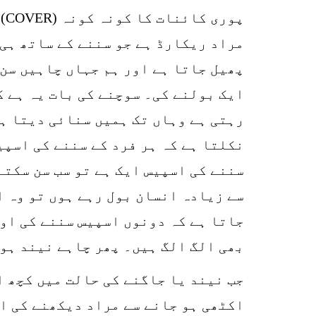
پو
مراد ریکارڈ ہے جو سننے کے ساتھ ہی
پھیل جاتا ہے اور ہم جہاں چاہیں سن 
ایک بولنے کی۔ سوچنے کی بات یہ ہے ک
رہتی ہے وہاں تک ہمیں سنائی دیتا ہے
نکلتا ہے کہ ہر فرد کے سننے کی اسپی
سننے کی اسپیس ایک ہے تو سب سن سکتے
سے زیادہ انسان بول رہے ہوں تو وہ ا
جاتا ہے کہ دونوں اسپیس سننے کی اور
بھی الگ الگ ہیں۔ پھر چاہے نیند ہو
جب نیند یا جاگنے کی حالت میں کچھ 
اکٹھی ہو جانے سے مراد دیکھنے کی ا