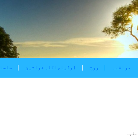
مراقبہ
روح
اولیاءاللہ خواتین
سلسلۂ
علیہ