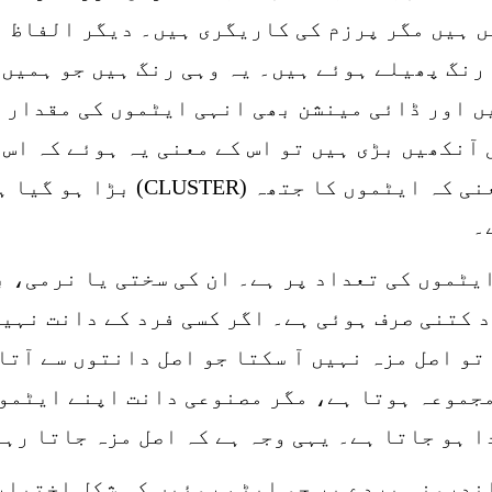
ں ہیں مگر پرزم کی کاریگری ہیں۔ دیگر الفاظ م
 رنگ پھیلے ہوئے ہیں۔ یہ وہی رنگ ہیں جو ہمیں
ں اور ڈائی مینشن بھی انہی ایٹموں کی مقدار 
 آنکھیں بڑی ہیں تو اس کے معنی یہ ہوئے کہ اس
سے جو اسپیس بنتی ہے وہ زیادہ ہے 
۔
یٹموں کی تعداد پر ہے۔ ان کی سختی یا نرمی، ب
 کتنی صرف ہوئی ہے۔ اگر کسی فرد کے دانت نہیں
تو اصل مزہ نہیں آ سکتا جو اصل دانتوں سے آتا
جموعہ ہوتا ہے، مگر مصنوعی دانت اپنے ایٹموں
ندرونی پردے پر جو ایٹم روئیں کی شکل اختیار