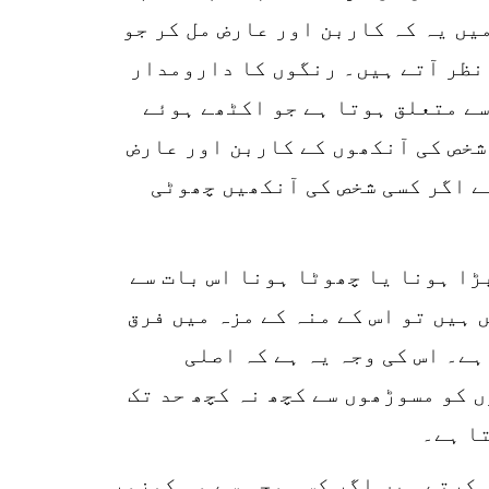
یں یہ کہ کاربن اور عارض مل کر جو
 نظر آتے ہیں۔ رنگوں کا دارومدار
سے متعلق ہوتا ہے جو اکٹھے ہوئے
 شخص کی آنکھوں کے کاربن اور عارض
یعنی کہ ایٹموں کا جتھہ (CLUSTER) بڑا ہو گیا ہے اگر کسی شخص کی آنکھیں چھوٹی
ڑا ہونا یا چھوٹا ہونا اس بات سے
 ہیں تو اس کے منہ کے مزہ میں فرق
ہے۔ اس کی وجہ یہ ہے کہ اصلی
 کو مسوڑھوں سے کچھ نہ کچھ حد تک
 کرتے ہیں اگر کسی وجہ سے وہ کمزور