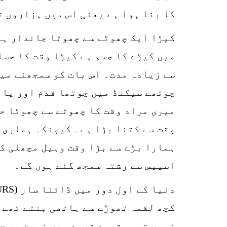
کا بنا ہوا ہے یعنی اس میں ہزاروں ت
کیڑا ایک چھوٹے سے چھوٹا جاندار ہے 
میں کیڑے کا جسم ہے کیڑا وقت کا حسا
سے زیادہ مدت۔ اس بات کو سمجھنے می
چوتھے سیکنڈ میں چوتھا قدم اور پان
میری مراد وقت کا چھوٹے سے چھوٹا ح
وقت سے کتنا بڑا ہے۔ کیونکہ ہماری 
ہمارا بڑے سے بڑا وقت وہیل مچھلی کے
اسپیس سے رشتہ سمجھ گئے ہوں گے۔
کچھ لقمہ تھوڑے سے ہاتھی بنتے تھے۔ 
نہیں تھی۔ شروع شروع میں زمین پر جت