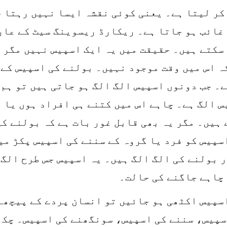
ری کائنات کا کونہ کونہ (COVER) کر لیتا ہے۔ یعنی کوئی نقشہ ایس
 غائب ہو جاتا ہے۔ ریکارڈ ریسوینگ سیٹ کے عار
سکتے ہیں۔ حقیقت میں یہ ایک اسپیس نہیں مگر د
ہ اس میں وقت موجود نہیں۔ بولنے کی اسپیس کے 
۔ جب دونوں اسپیس الگ الگ ہو جاتی ہیں تو ہم 
س الگ ہے۔ چاہے اس میں کتنے ہی افراد ہوں یا ا
 ہیں۔ مگر یہ بھی قابل غور بات ہے کہ بولنے ک
سپیس کو فرد یا گروہ کے سننے کی اسپیس پکڑ میں
 بولنے کی الگ الگ ہیں۔ یہ اسپیس جس طرح الگ 
 چاہے جاگنے کی حالت۔
اسپیس اکٹھی ہو جائیں تو انسان پردے کے پیچھے
سپیس، سننے کی اسپیس، سونگھنے کی اسپیس۔ چکھ