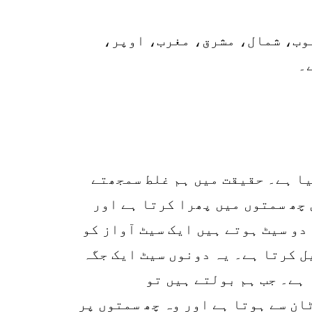
نوب، شمال، مشرق، مغرب، اوپر،
۔
یا ہے۔ حقیقت میں ہم غلط سمجھتے
 چھ سمتوں میں پھرا کرتا ہے اور
 ہے۔ اس میں دو سیٹ ہوتے ہیں ایک سیٹ آواز کو
ل کرتا ہے۔ یہ دونوں سیٹ ایک جگہ
ک ٹرانسمیشن اسٹیشن ہوتا ہے اور ایک ریڈیو (RECEIVER) ہوتا ہے۔ جب ہم بولتے ہیں تو
ن سے ہوتا ہے اور وہ چھ سمتوں پر