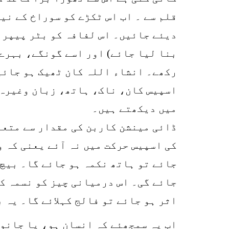
قلم سے ۔ اب اس ٹکڑے کو سوراخ کے نی
بنا لیا جائے) اور اسے گونگے، بہرے 
اسپیس کان، ناک، ہاتھ، زبان وغیرہ ن
میں دیکھتے ہیں۔
ڈائی مینشن کاربن کی مقدار سے متعلق
کی اسپیس حرکت میں نہ آئے یعنی کہ و
جائے تو ہاتھ نکمہ ہو جائے گا۔ بیچ م
جائے گی۔ اس درمیانی چیز کو نسمہ کہ
اثر ہو جائے تو فالج کہلائے گا۔ یہ 
اب یہ سمجھئے کہ انسان ہو، یا جانور