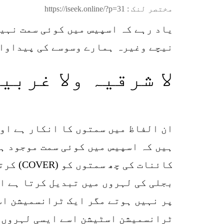
مختصر لنک :
https://iseek.online/?p=31
یاد رہے کہ اسپیس میں کوئی سمت نہی
نیچے وغیرہ ہمارے وسوسے کی پیداوار
لا شرقیہ ولا غربی
ان الفاظ میں سمتوں کا انکار ہے اور
ہیں کہ اسپیس میں کوئی سمت موجود ہے
کائنات
بجلی کی لہروں میں تبدیل کرتا ہے ا
ٹرانسمیشن اسٹیشن اسے ایسی لہروں م