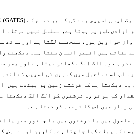
جب یہ 
ر ارادی طور پر ہوتا ہے، مسلسل نہیں ہوتا۔ آہ
صل کر لیتا ہے جو (GATES) جملے بناتے ہیں انہیں انسان سنتا ہ
ندر ہے وہ الگ الگ دکھائی دیتا ہے اور پھر مس
ں۔ اب اسے ماحول میں کاربن کی اسپیس کے اندر 
 وہ دیکھتا ہے کہ فرشتے زمین پر بیٹھے ہیں او
دار کم ہو تو وہ فرشتوں کو الگ الگ دیکھتا ہے
کی زبان میں اس کا ترجمہ کر دیتا ہے۔
 ماحول میں یا درختوں میں یا جانور میں یا ان