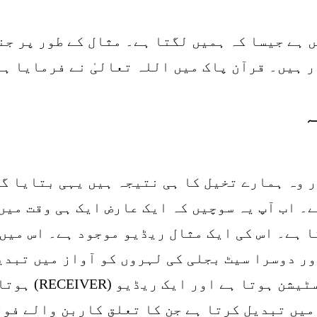
ں ہے جیسا کہ ہمیں لگتا ہے۔ مثال کے طور پر ج
 ہیں۔ قرآن پاک میں اللہ تعالیٰ نے فرمایا ہے
ہ
 وہ ہمارے تخیل کا ہی نتیجہ ہیں یہی بتایا گ
۔ اب آپ یہ سوچیں کہ ایک عارض ایک ہی وقت میں
 کی چھ سمتوں کو (COVER) کرتا ہے۔ اس کی ایک مثال ریڈیو موجود
ور دوسرا سیٹ بجلی کی لہروں کو آواز میں تبدی
پر نہیں ہوتے مگر ای
یں تبدیل کرتا ہے جن کا تعلق کاربن والے فوٹا