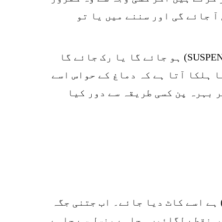
موٹے ہو جائیں تو جھنجھناہٹ (VIBRATIONS) میں خامی آ جائے گی اور سننے میں یا تو
اس سے یہ ہو گا کہ (GATES) نے سن کر حافظہ میں جو ریکارڈ جمع کیا ہے وہ سسپینڈ (SUSPEND) ہو جائے گا یا رک جائے گا
ا ہلکا آتا ہے کہ دماغ کے حواس اسے
 بہرہ پن کسی طریقہ سے دور کیا
ک کاغذ پر کان کی پوری تصویر بنائیں۔ بیچ میں جس جگہ پر سوراخ(OVAL WINDOW) ہے اسے کاٹ دیا جائے۔ اب جتنی جگہ
یب نقطے لگائیں۔ چاہے پنسل سے چاہے