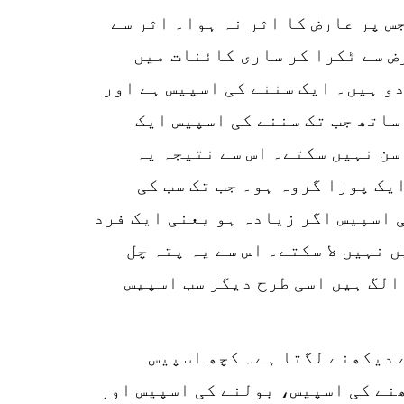
ا نہیں رہتا جس پر عارض کا اثر نہ ہوا۔ اثر سے
ض سے ٹکرا کر ساری کائنات میں
و ہیں۔ ایک سننے کی اسپیس ہے اور
ساتھ جب تک سننے کی اسپیس ایک
سن نہیں سکتے۔ اس سے نتیجہ یہ
یک پورا گروہ ہو۔ جب تک سب کی
15
ی اسپیس اگر زیادہ ہو یعنی ایک فرد
SHARES
 نہیں لا سکتے۔ اس سے یہ پتہ چل
k
الگ ہیں اسی طرح دیگر سب اسپیس
r
p
o
 دیکھنے لگتا ہے۔ کچھ اسپیس
نے کی اسپیس، بولنے کی اسپیس اور