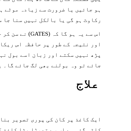
رکاوٹ ہو گی یا بالکل نہیں سنا جا س
اور نتیجہ کے طور پر حافظہ اس ریکار
پڑھ نہیں سکتے اور زبان اسے بول نہی
جائے تو وہ بولنے بھی لگ جائے گا۔ ی
علاج
کاٹی گئی ہے اس سے تھوڑا بڑا کاغذ ک