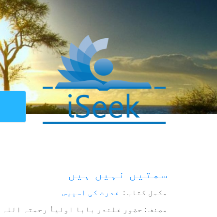
سمتیں نہیں ہیں
مکمل کتاب :
قدرت کی اسپیس
مصنف : حضور قلندر بابا اولیاٗ رحمتہ اللہ 