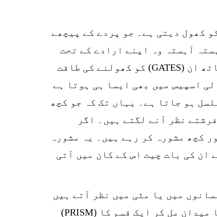
سب اسپیس اکٹھی ہو جائیں تو ایک ایسی اسپیس بنے گی کہ جو دماغ کے (GATES) کو کھول دیتی ہے۔ جو پردے کے پیچھے
ستہ آہستہ وہ اپنے ارادے کے تحت
دیکھنے لگتا ہے اور ان (GATES) کی آواز جو اوپن ہوں، سمجھنے لگتا ہے اور ساتھ ساتھ ان (GATES) کو کھولنے کی طاقت
ے۔ دیکھنے والی اسپیس میں بھی ایسا ہی ہوتا ہے
لسل ہو جاتا ہے۔ یہاں تک کہ جو کچھ
فرشتے نظر آنے لگتے ہیں۔ اگر
ر کچھ مشورہ کر رہے ہیں۔ یہ مشورہ
 ان کی بات چیت اس کے کان میں آتی
سانوں میں یا مٹی میں نظر آتے ہیں
وہ سب کے سب کاربن کے ہی رنگ ہیں، جیسے کہ پہلے کہا جا چکا ہے۔ کاربن اور عارض کا میدان مل کر ایک قسم کا (PRISM)