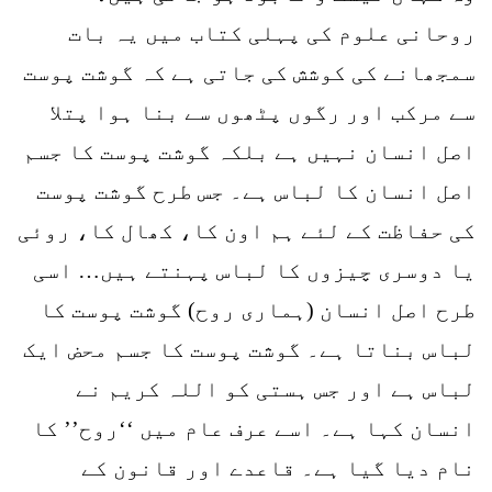
روحانی علوم کی پہلی کتاب میں یہ بات
سمجھانے کی کوشش کی جاتی ہے کہ گوشت پوست
سے مرکب اور رگوں پٹھوں سے بنا ہوا پتلا
اصل انسان نہیں ہے بلکہ گوشت پوست کا جسم
اصل انسان کا لباس ہے۔ جس طرح گوشت پوست
کی حفاظت کے لئے ہم اون کا، کھال کا، روئی
یا دوسری چیزوں کا لباس پہنتے ہیں… اسی
طرح اصل انسان (ہماری روح) گوشت پوست کا
لباس بناتا ہے۔ گوشت پوست کا جسم محض ایک
لباس ہے اور جس ہستی کو اللہ کریم نے
انسان کہا ہے۔ اسے عرف عام میں ‘‘روح’’ کا
نام دیا گیا ہے۔ قاعدے اور قانون کے