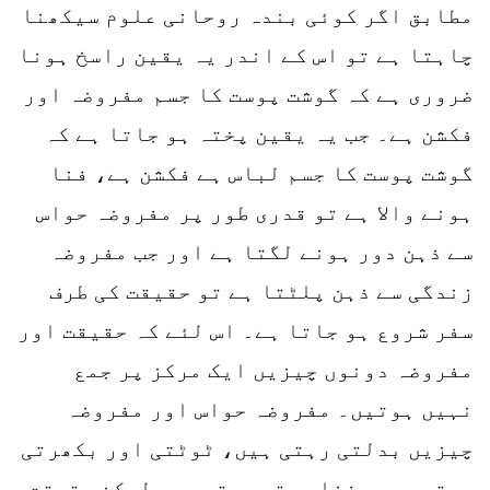
مطابق اگر کوئی بندہ روحانی علوم سیکھنا
چاہتا ہے تو اس کے اندر یہ یقین راسخ ہونا
ضروری ہے کہ گوشت پوست کا جسم مفروضہ اور
فکشن ہے۔ جب یہ یقین پختہ ہو جاتا ہے کہ
گوشت پوست کا جسم لباس ہے فکشن ہے، فنا
ہونے والا ہے تو قدری طور پر مفروضہ حواس
سے ذہن دور ہونے لگتا ہے اور جب مفروضہ
زندگی سے ذہن پلٹتا ہے تو حقیقت کی طرف
سفر شروع ہو جاتا ہے۔ اس لئے کہ حقیقت اور
مفروضہ دونوں چیزیں ایک مرکز پر جمع
نہیں ہوتیں۔ مفروضہ حواس اور مفروضہ
چیزیں بدلتی رہتی ہیں، ٹوٹتی اور بکھرتی
رہتی ہیں۔ فنا ہوتی رہتی ہیں لیکن حقیقت