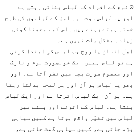
② نوع کے افراد کا لباس بناتی رہتی ہے
اور یہ لباس سوت اور اون کے لباسوں کی طرح
خستہ ہوتے رہتے ہیں۔ اس کو سمجھنا کوئی
زیادہ مشکل بات نہیں ہے۔
اصل انسان یا روح جب لباس کی ابتدا کرتی
ہے تو لباس ہمیں ایک خوبصورت نرم و نازک
اور معصوم صورت بچہ میں نظر آتا ہے۔ اور
پھر یہ لباس ہر آن اور ہر لمحہ بدلتا رہتا
ہے۔ ہر آن ایک لباس اترتا ہے اور ایک لباس
بنتا ہے۔ لباس کے اترنے اور بننے میں
لباس میں تغیّر واقع ہوتا ہے کہیں سیاہی
بڑھ جاتی ہے، کہیں سیاہی گھٹ جاتی ہے،