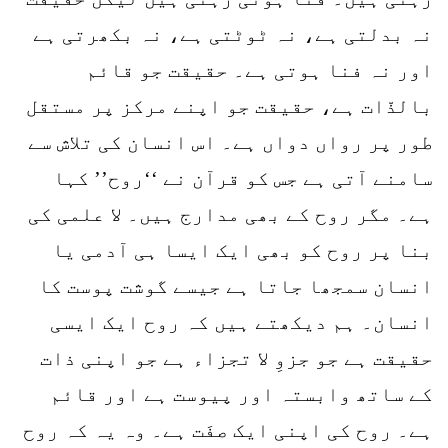
نہ بدلتی ہے، نہ ٹوٹتی ہے، نہ بکھرتی ہے
اور نہ فنا ہوتی ہے۔ حقیقت جو قائم
بالذّات ہے، حقیقت جو اپنے مرکز پر مستقل
طور پر رواں دواں ہے۔ اس انسان کی تلاش سے
سامنے آتی ہے جس کو قرآن نے ‘‘روح’’ کہا
ہے۔ مگر روح کے بھی مدارج ہیں۔ لا علمی کی
بنا پر روح کو بھی ایک ایسا ہی آدمی یا
انسان سمجھا جاتا ہے جیسے گوشت پوست کا
انسان۔ ہم دیکھتے ہیں کہ روح ایک ایسی
حقیقت ہے جو جزوِ لا تجزاء ہے جو اپنی ذات
کے ساتھ وابستہ اور پیوست ہے اور قائم
ہے۔ روح کی اپنی ایک صفَت ہے۔ وہ یہ کہ روح