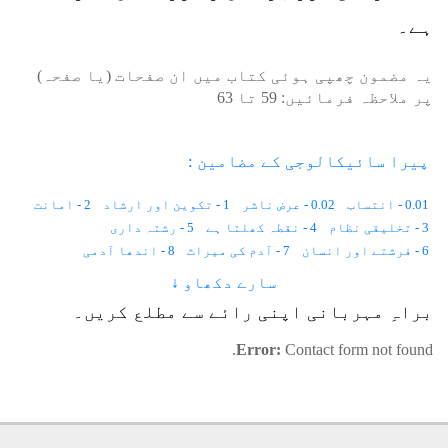
ہے۔
یہ مضمون چھپی ہوئی کتاب میں ان صفحات (یا صفحہ)
پر ملاحظہ فرمائیں:
59
تا
63
پیرا سائیکالوجی کے مضامین :
0.01 - انتساب
0.02 - عرض ناشر
1 - تکوین اور ارشاد
2 - امانت
3 - تخلیقی نظام
4 - نقطہ کھلتا ہے
5 - رشتہ داری
6 - فرشتے اور انسان
7 - آدم کی میراث
8 - اندھا آدمی
11 - روح کا لباس
سارے دکھاو ↓
9 - غارِ حرا
10 - الف۔ کمپیوٹر
براہِ مہربانی اپنی رائے سے مطلع کریں۔
12 - مٹی کا شیر
13 - بارہ کھرب کَل پرزے
14 - اللہ اور آدم
15 - قالُوا بَلیٰ
16 - اللہ کیا چاہتا ہے؟
Error:
Contact form not found.
17 - ہم روشنی کھاتے ہیں
18 - تیسری آنکھ
19 - مراقبہ کے مدارج
20 - رفتار
21 - تقاضے کہاں بنتے ہیں
22 - جنّت و دوزخ کے طبقات
23 - اس کونے سے اس کونے تک
24 - قلیل علم
25 - کائناتی خدوخال
26 - روشنی
27 - ذات و صفات
28 - قوتِ متخیّلہ (۱)