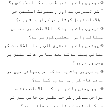
② دوسری بات یہ غور طلب ہے کہ اطلاع کس جگہ
آ کر ٹھہرتی ہے اور ریسیونگ اسٹیشن جو
اطلاعات قبول کرتا ہے، کہاں واقع ہے؟
③ تیسری بات یہ ہے کہ اطلاعات میں معانی
پہنانے والی ایجنسی کون سی ہے؟
④ چوتھی بات یہ تحقیق طلب ہے کہ اطلاعات کو
معانی پہنانے کے بعد مظاہرات کس مشین پر
چھپ رہے ہیں؟
⑤ پانچویں بات یہ ہے کہ اس چھپائی میں جو
مادہ کام کر رہا ہے وہ کیا ہے؟
⑥ اور چھٹی بات یہ ہے کہ اطلاعات مختلف
مراحل سے گزر کر جب مظہر بن جاتی ہیں تو
وہ کہاں نیست و نابود ہو جاتی ہیں؟