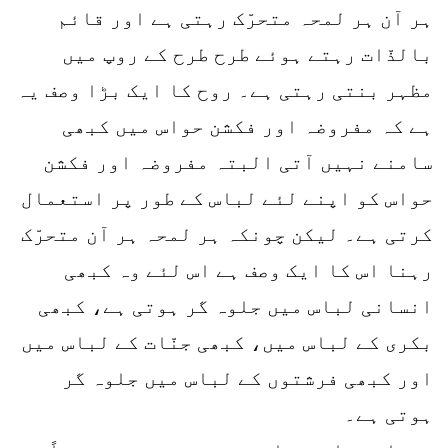
ہر آن ہر لمحہ متحرّک رہتی ہے اور قائم
بالذّات رہتے ہوئے طرح طرح کے روپ میں
مظہر بنتی رہتی ہے۔ روح کا ایک بڑا وصف یہ
ہے کہ مفروضہ اور فکشن حواس میں کبھی
سامنے نہیں آتی البتہ مفروضہ اور فکشن
حواس کو اپنے لئے لباس کے طور پر استعمال
کرتی ہے۔ لیکن چونکہ ہر لمحہ ہر آن متحرّک
رہنا اس کا ایک وصف ہے اس لئے وہ کبھی
انسانی لباس میں جلوہ گر ہوتی ہے، کبھی
بکری کے لباس میں، کبھی جنّات کے لباس میں
اور کبھی فرشتوں کے لباس میں جلوہ گر
ہوتی ہے۔