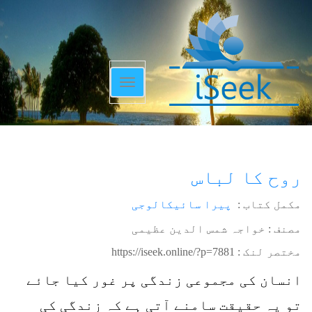
Toggle
navigation
روح کا لباس
مکمل کتاب :
پیرا سائیکالوجی
مصنف : خواجہ شمس الدین عظیمی
مختصر لنک :
https://iseek.online/?p=7881
انسان کی مجموعی زندگی پر غور کیا جائے
تو یہ حقیقت سامنے آتی ہے کہ زندگی کی