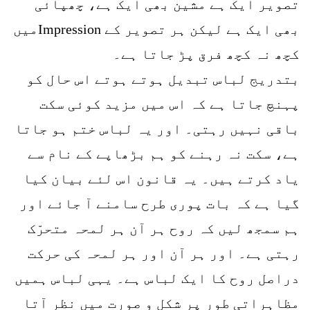
تصویر ایک ہے مشین بھی ایک ہے، چھپائی
بھی ایک ہے لیکن ہر تصویر کے Impressionمیں
کچھ نہ کچھ فرق پڑ جاتا ہے۔
بتدریج لباس تبدیل ہوتے ہوتے اس حال کو
پہنچ جاتا ہے کہ اس میں مزید کوئی سکت
باقی نہیں رہتی۔ اور یہ لباس ختم ہو جاتا
ہے، سکت نہ رہنے کو ہم بڑھاپے کے نام سے
یاد کرتے ہیں۔ یہ قانون اس لئے بیان کیا
گیا ہے کہ بات پوری طرح سامنے آ جائے اور
ہم سمجھ لیں کہ روح ہر آن ہر لمحہ متحرّک
رہتی ہے۔ اور ہر آن اور ہر لمحہ کی حرکت
دراصل روح کا ایک لباس ہے۔ یہی لباس ہمیں
مظاہراتی طور پر شکل و صورت میں نظر آتا