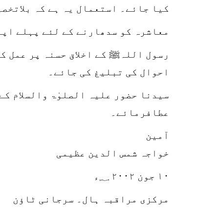
کیا جائے۔ استعمال یہ ہے کہ بلاتخصی
معاشرہ کو سدھارنے کے لئے پہلے اپنی
رسول اللہﷺ کے اخلاق حسنہ پر عمل ک
احوال کی تبلیغ کی جائے۔
سیدنا حضور علیہ الصلوٰۃ والسلام کے
عطافرمائے۔
آمین
خواجہ شمس الدین عظیمی
۱۰ جون ۲۰۰۲ ؁ء
مرکزی مراقبہ ہال۔ سرجانی ٹاؤن