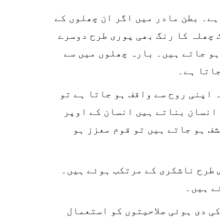
نگ ہوتا ہے۔ بطن مادر میں اگر ان چھلوں کے
 چھلہ کا رنگ بھی پوری طرح دوسرے
ہو جاتے ہیں۔ بارہ چھلوں میں سے
جاتا ہے۔
 اپنی روح سے واقف ہو جاتا ہے تو
 انسان بناتے ہیں انسان کے اوپر
ف ہو جاتے ہیں تو قوم معزز ہو
 طرح ناشکری کے مرتکب ہوئے ہیں۔
ے ہیں۔
کی دی ہوئی صلاحیتوں کو استعمال