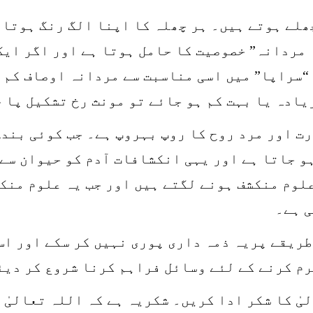
Chromos) میں بارہ چھلے ہوتے ہیں۔ ہر چھلہ کا اپنا الگ ر
 مردانہ” خصوصیت کا حامل ہوتا ہے اور اگر ایک
 “سراپا” میں اسی مناسبت سے مردانہ اوصاف کم 
یادہ یا بہت کم ہو جائے تو مونث رخ تشکیل پا 
ت اور مرد روح کا روپ بہروپ ہے۔ جب کوئی بندہ
ہو جاتا ہے اور یہی انکشافات آدم کو حیوان سے
لوم منکشف ہونے لگتے ہیں اور جب یہ علوم منکش
ی ہے۔
طریقے پریہ ذمہ داری پوری نہیں کر سکے اور اس
رم کرنے کے لئے وسائل فراہم کرنا شروع کر دیئ
یٰ کا شکر ادا کریں۔ شکریہ ہے کہ اللہ تعالیٰ 