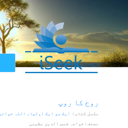
روح کا روپ
مکمل کتاب :
ایک سو ایک اولیاء اللہ خواتی
مصنف : خواجہ شمس الدین عظیمی