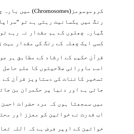
کروموسومز(omes
رنگ میں یکسانیت رہتی ہے تو “سراپا
گیارہ چھلوں کے ہم مقدار نہ رہے تو
کسی ایک چھلہ کے رنگ کی مقدار بہت ز
قرآن حکیم کے ارشاد کے مطابق ہر عور
اسے ماورائی صلاحیتوں کا علم حاصل 
تسخیر کائنات کی دستاویز قرآن کے ع
جاتی ہے اور دنیا پر حکمران بن جات
میں سمجھتا ہوں کہ مرد حضرات احسن 
اب قدرت نے خواتین کو معزز اور محت
خواتین کے اوپر فرض ہے کہ اللہ تعال