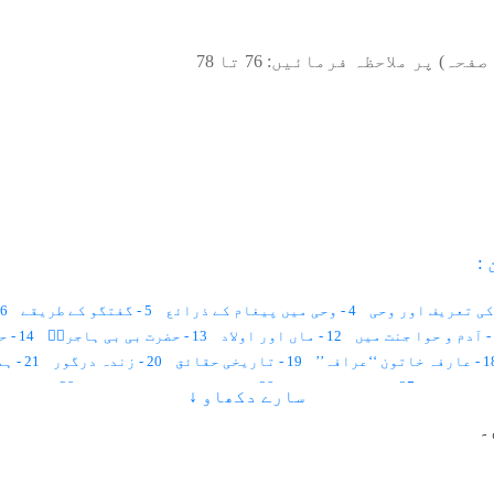
صفحہ) پر ملاحظہ فرمائیں:
76
تا
78
:
4 - وحی میں پیغام کے ذرائع
5 - گفتگو کے طریقے
6 - وحی کی قسمیں
12 - ماں اور اولاد
13 - حضرت بی بی ہاجرہؑ
14 - حضرت عیسیٰ علیہ السلام
فہ خاتون ‘‘عرافہ’’
19 - تاریخی حقائق
20 - زندہ درگور
21 - ہمارے دانشور
27 - انگریزی زبان
29 - عورت کو بھینٹ چڑھانا
29 - بیوہ عورت
سارے دکھاو ↓
35 - سقراط
36 - مکاری اور عیاری
37 - ہزار برس
38 - عرب عورتیں
۔
45 - حق مہر
46 - مہر کی رقم کتنی ہونی چاہئے
47 - عورت کو زد و کوب کرنا
52 - بے خوف خواتین
53 - تعلیم نسواں
54 - امام عورت
55 - U.N.O
وق
61 - عورت کا کردار
62 - دو بیویوں کا شوہر
63 - بہترین امت