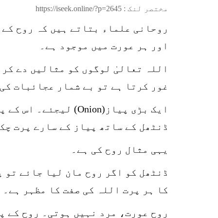
مختصر لنک :
https://iseek.online/?p=2645
روحانی علماء بتاتے ہیں کہ روح کے س
اور ہر عورت میں موجود ہے۔
اللہ تعالیٰ لوگوں کو مثالیں دے کر 
غور کرتا ہے تو بے شمار عجائبات کی
ایک بڑی پیاز(Onion)
ڈنٹھل کے ساتھ پیاز کے سارے پرت چک
یہی مثال روح کی ہے۔
ڈنٹھل کو اگر روح مان لیا جائے تو پ
کا ہر پرت اللہ کی صفت کا مظہر ہے۔
روح عورت، مرد نہیں ہوتی۔ روح کے پر