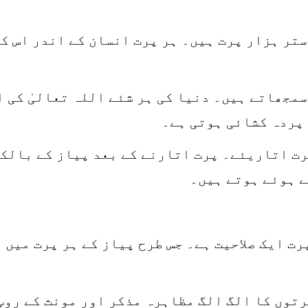
تر ہزار پرت ہیں۔ ہر پرت انسان کے اندر اس کی 
سمجھاتے ہیں۔ دنیا کی ہر شئے اللہ تعالیٰ کی 
 پردہ کشائی ہوتی ہے۔
 لیجئے۔ اس کے پرت اتاریئے۔ پرت اتارنے کے بعد پیاز کے
ے ہوئے ہوتے ہیں۔
رت ایک صلاحیت ہے۔ جس طرح پیاز کے ہر پرت میں 
توں کا الگ الگ مظاہرہ مذکر اور مونث کے روپ