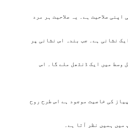
اپنی صلاحیت ہے۔ یہ صلاحیت ہر مرد
ایک نشانی ہے۔ جب بندہ اس نشانی پر
157
SHARES
 بالکل وسط میں ایک ڈنٹھل ملے گا۔ اس
k
r
p
پیاز کی خاصیت موجود ہے اس طرح روح
o
 میں ہمیں نظر آتا ہے۔