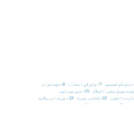
7 - وحی کی ابتداء
8 - سچے خواب
15 - نبی عورتیں
22 - قلندر عورت
23 - عورت اور ولایت
30 - شوہر کی چتا
31 - تین کروڑ پچاس لاکھ سال
39 - دختر کشی
40 - اسلام اور عورت
41 - چار نکاح
48 - بچوں کے حقوق
56 - توازن
57 - مادری نظام
64 - بیوی کے حقوق
65 - بے سہارا خواتین