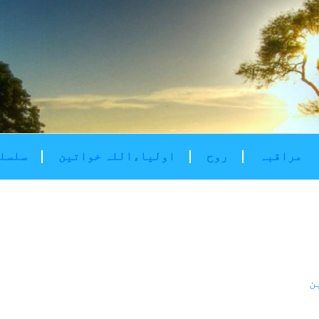
مراقبہ
روح
اولیاءاللہ خواتین
سلسلۂ
ن