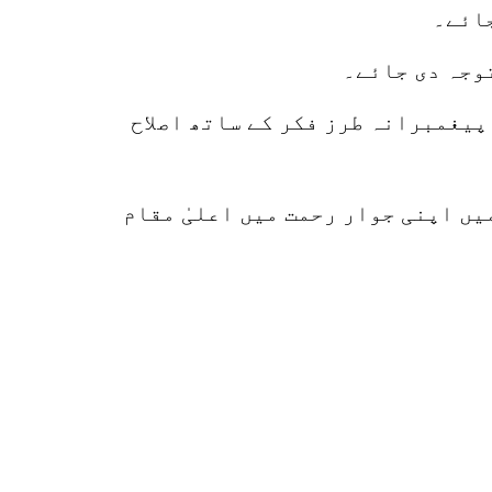
جائے۔
توجہ دی جائے۔
پیغمبرانہ طرز فکر کے ساتھ اصلاح
میں اپنی جوار رحمت میں اعلیٰ مقام