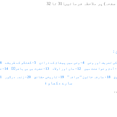
صفحہ) پر ملاحظہ فرمائیں:
31
تا
32
:
4 - وحی میں پیغام کے ذرائع
5 - گفتگو کے طریقے
6 - وحی کی قسمیں
12 - ماں اور اولاد
13 - حضرت بی بی ہاجرہؑ
14 - حضرت عیسیٰ علیہ السلام
18 - عارفہ خاتون ‘‘عرافہ’’
19 - تاریخی حقائق
20 - زندہ درگور
21 - ہمار
سارے دکھاو ↓
26 - ناقص العقل
27 - انگریزی زبان
29 - عورت کو بھینٹ چڑھانا
۔
34 - چین کی عورت
35 - سقراط
36 - مکاری اور عیاری
37 - ہزار برس
43 - نسوانی حقوق
44 - ایک سے زیادہ شادی
45 - حق مہر
46 - مہر کی رقم کتنی ہونی چاہئے
51 - علامہ خواتین
52 - بے خوف خواتین
53 - تعلیم نسواں
54 - 
وق
61 - عورت کا کردار
62 - دو بیویوں کا شوہر
63 - بہترین امت
69 - ایک سو ایک اولیاء اللہ خواتین
70 - ایک دوسرے کا لباس