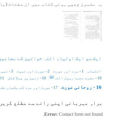
یہ مضمون چھپی ہوئی کتاب میں ان صفحات (یا 
ایک سو ایک اولیاء اللہ خواتین کے مضامین 
انتساب
1 - مرد اور عورت
2 - عورت اور نبوت
3 - نبی کی تعریف اور وحی
10 - حضرت محمد رسول اللہﷺ
10 - زمین پر پہلا قتل
11 - آدم و حوا جنت میں
16 - روحانی عورت
17 - عورت اور مرد کے یکساں حقوق
23 - عورت اور ولایت
24 - پردہ اور حکمرانی
25 - فرات سے عرفات تک
براہِ مہربانی اپنی رائے سے مطلع کریں
31 - تین کروڑ پچاس لاکھ سال
32 - فریب کا مجسمہ
33 - لوہے کے جوتے
40 - اسلام اور عورت
41 - چار نکاح
42 - تاریک ظلمتیں
Error:
Contact form not found.
48 - بچوں کے حقوق
49 - ماں کے قدموں میں جنت
50 - ذہین خواتین
58 - اسلام سے پہلے عورت کی حیثیت
59 - آٹھ لڑکیاں
60 - انسانی حق
66 - عورت اور سائنسی دور
67 - بے روح معاشرہ
68 - احسنِ تقویم