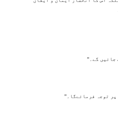
 جائیں گے۔”
 پر توجہ فرمائےگا۔”