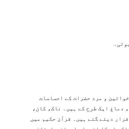
0
SHARES
k
r
p
o
خواتین و مرد حضرات کے احساسات
، دماغ ایک طرح کے ہیں۔ ناک، کان،
قرار دیئے گئے ہیں۔ قرآن حکیم میں
بلکہ اس کا انحصار ایمان و ایقان