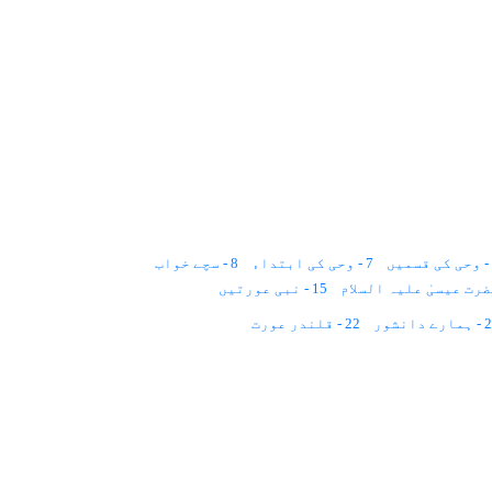
7 - وحی کی ابتداء
8 - سچے خواب
15 - نبی عورتیں
ے دانشور
22 - قلندر عورت
29 - بیوہ عورت
30 - شوہر کی چتا
38 - عرب عورتیں
39 - دختر کشی
47 - عورت کو زد و کوب کرنا
امام عورت
55 - U.N.O
56 - توازن
57 - مادری نظام
64 - بیوی کے حقوق
65 - بے سہارا خواتین
71 - 2006ء کے بعد
72 - پیشین گوئی