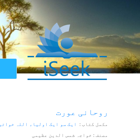
روحانی عورت
مکمل کتاب :
ایک سو ایک اولیاء اللہ خواتی
مصنف : خواجہ شمس الدین عظیمی