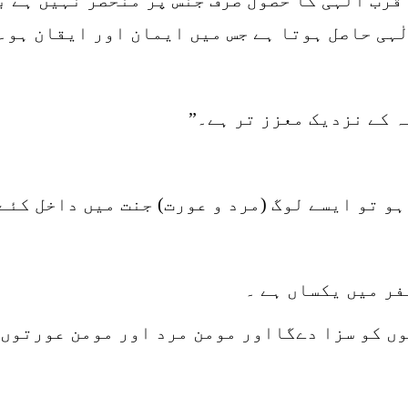
لٰہی حاصل ہوتا ہے جس میں ایمان اور ایقان ہو۔
ہ کے نزدیک معزز تر ہے۔”
ہو تو ایسے لوگ (مرد و عورت) جنت میں داخل کئے
فر میں یکساں ہے ۔
ں کو سزا دےگااور مومن مرد اور مومن عورتوں