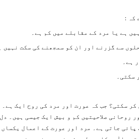
کہ :
کر سکتی؟ جب کہ عورت اور مرد کی روح ایک ہے۔ 
 روحانی صلاحیتیں کم و بیش ایک جیسی ہیں۔ دل
پائی جاتی ہے۔ مرد اور عورت کے اعمال یکساں 
قرب الٰہی کا حصول صرف جنس پر منحصر نہیں ہے 