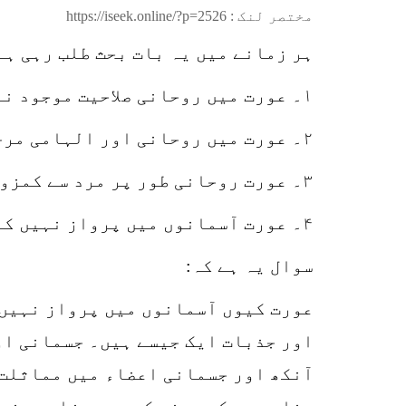
مختصر لنک :
https://iseek.online/?p=2526
ہر زمانے میں یہ بات بحث طلب رہی ہے 
۱۔ عورت میں روحانی صلاحیت موجود نہیں ہے یا مرد کے مقابلے میں کم ہے۔
۲۔ عورت میں روحانی اور الہامی مرحلوں سے گزرنے اور ان کو سمجھنے کی سکت نہیں ہوتی۔
۳۔ عورت روحانی طور پر مرد سے کمزور ہے۔
۴۔ عورت آسمانوں میں پرواز نہیں کر سکتی۔
سوال یہ ہے کہ:
عورت کیوں آسمانوں میں پرواز نہیں 
اور جذبات ایک جیسے ہیں۔ جسمانی اور
آنکھ اور جسمانی اعضاء میں مماثلت 
وضاحت ہے کہ مرنے کے بعد جزا، یعنی 