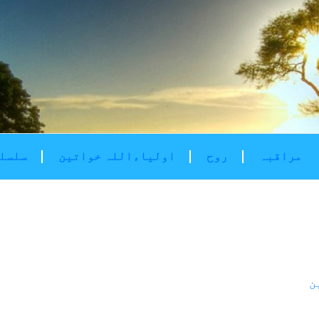
مراقبہ
روح
اولیاءاللہ خواتین
سلسلۂ
ن