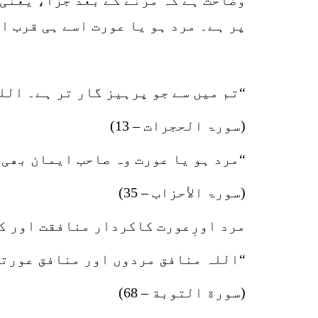
پر ہے۔ مرد ہو یا عورت اسے ہی قرب ا
“تم میں سے جو پرہیز گار تر ہے۔ الل
(سورۃ الحجرات – 13)
“مرد ہو یا عورت وہ صاحب ایمان بھی 
(سورۃ الأحزاب – 35)
مرد اورٖعورت کاکردار منافقت اور ک
“اللہ منافق مردوں اور منافق عورتو
(سورة التوبة – 68)