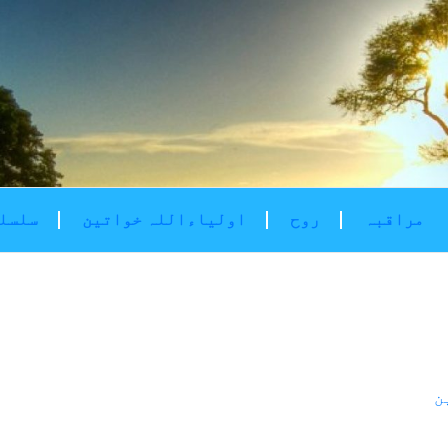
مراقبہ
روح
اولیاءاللہ خواتین
سلسلۂ
ن