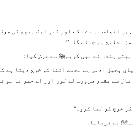
ہیں انصاف نہ دے سکے اور کسی ایک بیوی کی طرف 
دھڑ مفلوج ہو جائے گا۔”
 بیٹی ہندہ نے نبی کریمﷺ سے عرض کیا:
ان بخیل آدمی ہے مجھے اتنا کم خرچ دیتا ہے کہ
مال سے بقدر ضرورت لے لوں اور اے خبر نہ ہو تو
کر خرچ کر لیا کرو۔”
لہﷺ نے فرمایا: