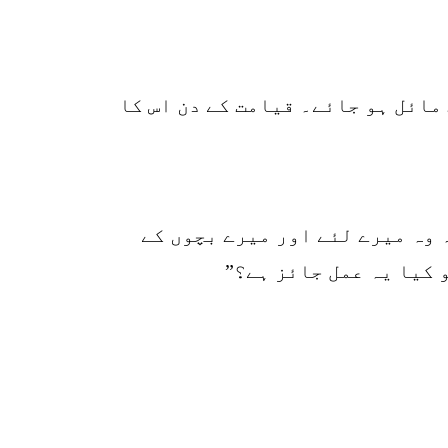
k
r
p
مائل ہو جائے۔ قیامت کے دن اس کا
o
 وہ میرے لئے اور میرے بچوں کے
 کیا یہ عمل جائز ہے؟”