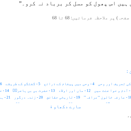
ہیں اس پھول کو مسل کر برباد نہ کرو۔”
صفحہ) پر ملاحظہ فرمائیں:
68
تا
68
:
4 - وحی میں پیغام کے ذرائع
5 - گفتگو کے طریقے
6 - وحی کی قسمیں
12 - ماں اور اولاد
13 - حضرت بی بی ہاجرہؑ
14 - حضرت عیسیٰ علیہ السلام
فہ خاتون ‘‘عرافہ’’
19 - تاریخی حقائق
20 - زندہ درگور
21 - ہمارے دانشور
27 - انگریزی زبان
29 - عورت کو بھینٹ چڑھانا
29 - بیوہ عورت
سارے دکھاو ↓
35 - سقراط
36 - مکاری اور عیاری
37 - ہزار برس
38 - عرب عورتیں
۔
45 - حق مہر
46 - مہر کی رقم کتنی ہونی چاہئے
47 - عورت کو زد و کوب کرنا
52 - بے خوف خواتین
53 - تعلیم نسواں
54 - امام عورت
55 - U.N.O