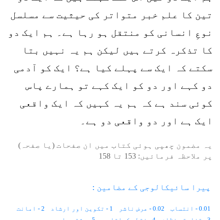
تین کا علم خبر متواتر کی حیثیت سے مسلسل
نوعِ انسانی کو منتقل ہو رہا ہے۔ ہم ایک دو
کا تذکرہ کرتے ہیں لیکن ہم یہ نہیں بتا
سکتے کہ ایک سے پہلے کیا ہے؟ ایک کو آدمی
دو کہے اور دو کو ایک کہے تو ہمارے پاس
کوئی سند ہے کہ ہم یہ کہیں کہ ایک واقعی
ایک ہے اور دو واقعی دو ہے۔
یہ مضمون چھپی ہوئی کتاب میں ان صفحات (یا صفحہ)
پر ملاحظہ فرمائیں:
153
تا
158
پیرا سائیکالوجی کے مضامین :
0.01 - انتساب
0.02 - عرض ناشر
1 - تکوین اور ارشاد
2 - امانت
3 - تخلیقی نظام
4 - نقطہ کھلتا ہے
5 - رشتہ داری