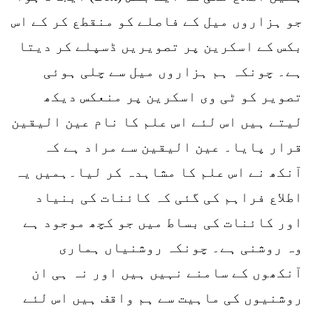
جو ہزاروں میل کے فاصلے کو منقطع کر کے اس
بکس کے اسکرین پر تصویریں ڈسپلے کر دیتا
ہے۔ چونکہ ہم ہزاروں میل سے چلی ہوئی
تصویر کو ٹی وی اسکرین پر منعکس دیکھ
لیتے ہیں اس لئے اس علم کا نام عین الیقین
قرار پایا۔ عین الیقین سے مراد ہے کہ
آنکھ نے اس علم کا مشاہدہ کر لیا۔ہمیں یہ
اطلاع فراہم کی گئی کہ کائنات کی بنیاد
اور کائنات کی بساط میں جو کچھ موجود ہے
وہ روشنی ہے۔ چونکہ روشنیاں ہماری
آنکھوں کے سامنے نہیں ہیں اور نہ ہی ان
روشنیوں کی ماہیت سے ہم واقف ہیں اس لئے