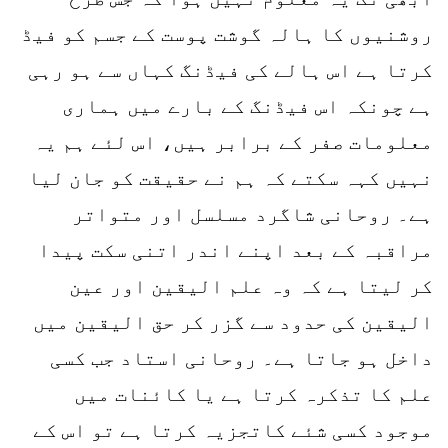
روشنیوں کا ہالہ گوشت پوست کے جسم کو فیڈ
کرتا ہے اس ہالے کی فیڈنگ کہاں سے ہو رہی
ہے چونکہ اس فیڈنگ کے بارے میں ہماری
معلومات صفر کے برابر ہیں، اس لئے ہم یہ
نہیں کہہ سکتے کہ ہم نے حقیقت کو جان لیا
ہے۔ روحانی شاگرد مسلسل اور متواتر
مراقبہ کے بعد اپنے اندر اتنی سکت پیدا
کر لیتا ہے کہ وہ علم الیقین اور عین
الیقین کی حدود سے گزر کر حق الیقین میں
داخل ہو جاتا ہے۔ روحانی استاد جب کسی
علم کا تذکرہ کرتا ہے یا کائنات میں
موجود کسی شئے کاتجزیہ کرتا ہے تو اس کے