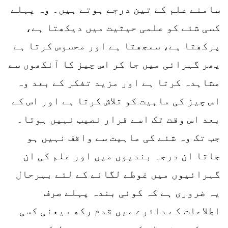
سامنے علم کے تین درجے ہوتے ہیں۔ وہ پہلے
کسی شئے کو علمی حیثیت میں دیکھتا ہے،
پرکھتا ہے، سمجھتا ہے اور محسوس کرتا ہے
پھر گہرائی میں جا کر اس چیز کا آنکھوں سے
مشاہدہ کرتا ہے اور مزید تفکر کے بعد وہ
اس چیز کی ماہیت کو تلاش کرتا ہے اور اس کے
بعد اس وقت تک اسے قرار نصیب نہیں ہوتا۔
جب تک وہ شئے کی ماہیت سے واقف نہیں ہو
جاتا ان درجہ بندیوں میں اور علم کی ان
گہرائیوں میں غوطے لگانے کے لئے بہرحال
یہ ضروری ہے کہ کوئی بندہ پہلے صرف
اطلاعات کے دائرے میں قدم رکھے یعنی کسی