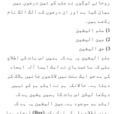
روحانی لوگوں نے علم کو تین درجوں میں
بیان کیا ہے اور ان درجوں کے الگ الگ نام
رکھے ہیں۔
1) علم الیقین
2) عین الیقین
3) حق الیقین
علم الیقین یہ ہے کہ ہمیں اس بات کی اطلاع
ملی کہ سائسدہان نے ایک ایسا آلہ ایجاد
کی ہے جو ایک منٹ میں لاکھوں جانیں ہلاک کر
دیتا ہے۔ حالانکہ ہم نے ایٹم بم کو نہیں
دیکھا لیکن اس بات کا ہمیں یقین ہے کہ
ایٹم بم موجود ہے۔عین الیقین یہ ہے کہ
ہمیں اطلاع ملی کہ ایک بکس (Box) ایجاد ہوا