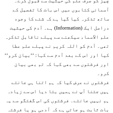
چیز کو صرف علم کی حیثیت سے قبول کرے۔
آسمانی کتابوں میں اس بات کا تفصیل کے
ساتھ تذکرہ کیا گیا ہے کہ شئے کا وجود
دراصل ایک (Information) ہے۔ آدم کی حیثیت
علم الاَسماء سیکھنے سے پہلے ناقابل تذکرہ
تھی۔ آدم کو اللہ کریم نے پہلے علم عطا
کیا اور اس کے بعد آدم سے کہا: ‘‘بیان کرو‘‘
اور فرشتوں سے بھی کہا کہ تم بھی بیان
کرو۔
فرشتوں نے عرض کیا کہ ہم اتنا ہی جانتے
ہیں جتنا آپ نے ہمیں بتا دیا اس سے زیادہ
ہم نہیں جانتے۔ فرشتوں کی اس گفتگو سے یہ
بات ثابت ہو جاتی ہے کہ آدمی ہو یا فرشتہ