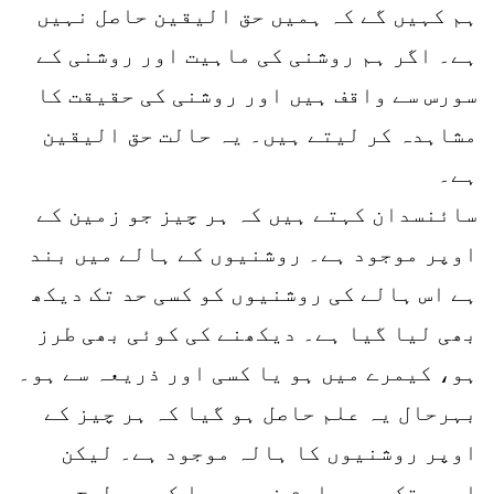
ہم کہیں گے کہ ہمیں حق الیقین حاصل نہیں
ہے۔ اگر ہم روشنی کی ماہیت اور روشنی کے
سورس سے واقف ہیں اور روشنی کی حقیقت کا
مشاہدہ کر لیتے ہیں۔ یہ حالت حق الیقین
ہے۔
سائنسدان کہتے ہیں کہ ہر چیز جو زمین کے
اوپر موجود ہے۔ روشنیوں کے ہالے میں بند
ہے اس ہالے کی روشنیوں کو کسی حد تک دیکھ
بھی لیا گیا ہے۔ دیکھنے کی کوئی بھی طرز
ہو، کیمرے میں ہو یا کسی اور ذریعہ سے ہو۔
بہرحال یہ علم حاصل ہو گیا کہ ہر چیز کے
اوپر روشنیوں کا ہالہ موجود ہے۔ لیکن
ابھی تک یہ معلوم نہیں ہوا کہ جس طرح