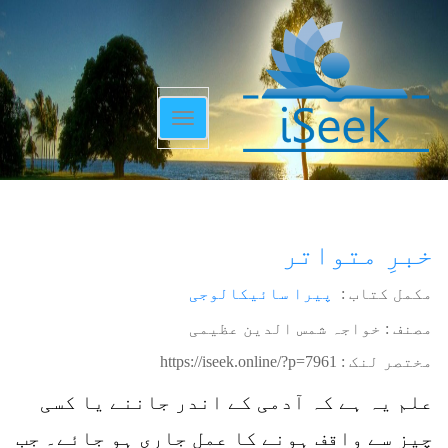
Toggle
navigation
خبرِ متواتر
مکمل کتاب :
پیرا سائیکالوجی
مصنف : خواجہ شمس الدین عظیمی
مختصر لنک :
https://iseek.online/?p=7961
علم یہ ہے کہ آدمی کے اندر جاننے یا کسی
چیز سے واقف ہونے کا عمل جاری ہو جائے۔ جب