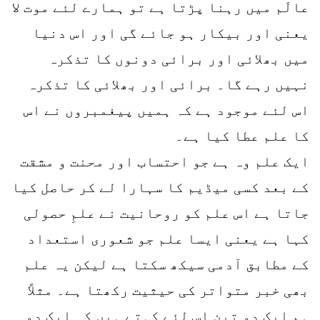
عالَم میں رہنا پڑتا ہے تو ہمارے لئے موت لا
یعنی اور بیکار ہو جائے گی اور اس دنیا
میں بھلائی اور برائی دونوں کا تذکرہ
نہیں رہے گا۔ برائی اور بھلائی کا تذکرہ
اس لئے موجود ہے کہ ہمیں پیغمبروں نے اس
کا علم عطا کیا ہے۔
ایک علم وہ ہے جو احتساب اور محنت و مشقت
کے بعد کسی میڈیم کا سہارا لے کر حاصل کیا
جاتا ہے اس علم کو روحانیت نے علمِ حصولی
کہا ہے یعنی ایسا علم جو شعوری استعداد
کے مطابق آدمی سیکھ سکتا ہے لیکن یہ علم
بھی خبر متواتر کی حیثیت رکھتا ہے۔ مثلاً
ہم ایک دو تین اس لئے کہتے ہیں کہ ایک دو